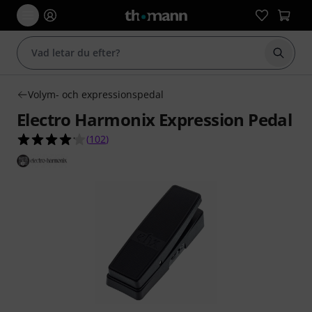
Börja 
Volym- och expressionspedal
Electro Harmonix Expression Pedal
4.1 av 5 stjärnor från 102 kundbetyg
(
102
)