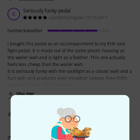
Seriously funky pedal
C
captainfryingpan 19.10.2017
hantverkskvalitet
I bought this pedal as an accompaniment to my EHX cock
fight pedal. It is made out of the same plastic housing as
the wailer wah and is light as a feather. This one actually
feels less cheap than the wailer wah.
It is seriously funky with the cockfight as a classic wah and a
fuzz wah and produces even smoother sweeps than EHX's
own Wailer Wah, all of the tone
Visa mer
4
0
ANMÄL RECENSION
Visa översättning