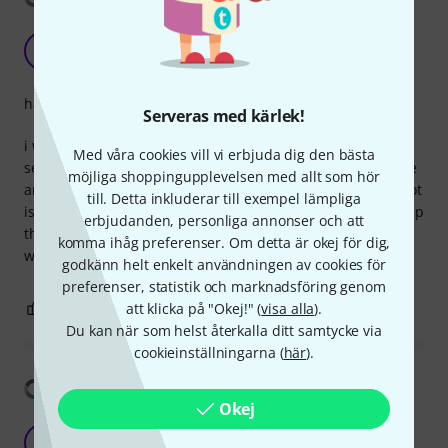
cheap, but not so cheerful
J
John2402 20.03.2024
hantverkskvalitet
Serveras med kärlek!
i was looking for a simple foot controller pedal and this
Med våra cookies vill vi erbjuda dig den bästa
seemed to fit the bill. however, the pedal action is too loose
möjliga shoppingupplevelsen med allt som hör
and as a result it drifts to a neutral position whenever a foot
till. Detta inkluderar till exempel lämpliga
is not on it. i have looked to see if there is a way to stiffen up
erbjudanden, personliga annonser och att
the movement but can't find any answer.
komma ihåg preferenser. Om detta är okej för dig,
would not recommend as a result
godkänn helt enkelt användningen av cookies för
preferenser, statistik och marknadsföring genom
3
1
att klicka på "Okej!" (
visa alla
).
ANMÄL RECENSION
Du kan när som helst återkalla ditt samtycke via
cookieinställningarna (
här
).
Visa översättning
Okej
LIght but tough. Does the job
P