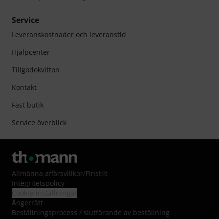
Service
Leveranskostnader och leveranstid
Hjälpcenter
Tillgodokvitton
Kontakt
Fast butik
Service överblick
Allmänna affärsvillkor
/
Finstilt
Integritetspolicy
Cookie-inställningar
Ångerrätt
Beställningsprocess / slutförande av beställning