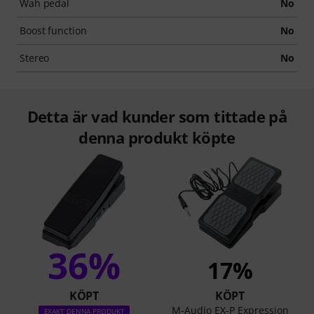
Wah pedal
No
Boost function
No
Stereo
No
Detta är vad kunder som tittade på
denna produkt köpte
36%
17%
KÖPT
KÖPT
M-Audio EX-P Expression
EXAKT DENNA PRODUKT