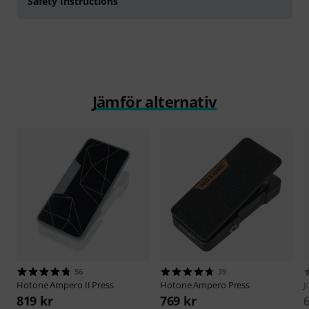
Safety Instructions
Jämför alternativ
56
39
Hotone
Ampero II Press
Hotone
Ampero Press
J
819 kr
769 kr