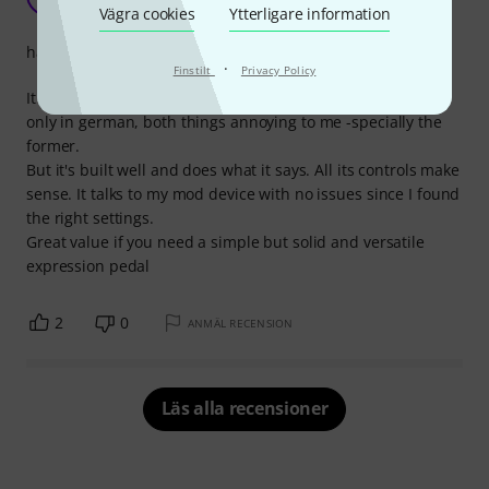
Paulover 03.03.2021
Vägra cookies
Ytterligare information
hantverkskvalitet
·
Finstilt
Privacy Policy
It arrived dusty in the inner parts, and with instructions
only in german, both things annoying to me -specially the
former.
But it's built well and does what it says. All its controls make
sense. It talks to my mod device with no issues since I found
the right settings.
Great value if you need a simple but solid and versatile
expression pedal
2
0
ANMÄL RECENSION
Läs alla recensioner