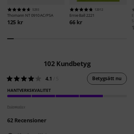
5293
12012
Thomann
NT 0910 AC/PSA
Ernie Ball
2221
E
S
125 kr
66 kr
102
Kundbetyg
Betygsätt nu
4.1
/ 5
HANTVERKSKVALITET
Poängpolicy
62
Recensioner