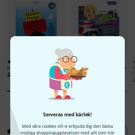
21
12
Jamey Aebersold
Maiden Voyage
Edition Dux
Jimmy! Der Gitarren-
E
Chef 1
C
235 kr
245 kr
Serveras med kärlek!
5
Kundbetyg
Med våra cookies vill vi erbjuda dig den bästa
Betygsätt nu
4.6
/ 5
möjliga shoppingupplevelsen med allt som hör