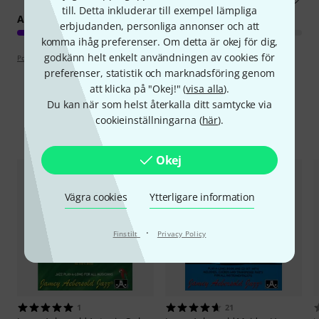
till. Detta inkluderar till exempel lämpliga
ARRANGEMANG
erbjudanden, personliga annonser och att
komma ihåg preferenser. Om detta är okej för dig,
godkänn helt enkelt användningen av cookies för
Poängpolicy
preferenser, statistik och marknadsföring genom
att klicka på "Okej!" (
visa alla
).
Du kan när som helst återkalla ditt samtycke via
cookieinställningarna (
här
).
Jämför alternativ
Okej
Vägra cookies
Ytterligare information
·
Finstilt
Privacy Policy
1
21