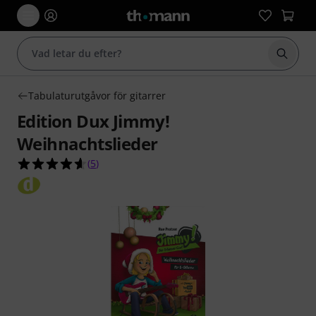
Börja 
Tabulaturutgåvor för gitarrer
Edition Dux Jimmy!
Weihnachtslieder
4.6 av 5 stjärnor från 5 kundbetyg
(
5
)