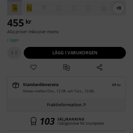
+9
455
kr
Alla priser inklusive moms
i lager
LÄGG I VARUKORGEN
1
Standardleverans
69 kr
Väntas mellan
Ons., 12.08.
och
Tors., 13.08.
.
Fraktinformation
103
SÄLJRANKING
i Sångböcker för trumpeter