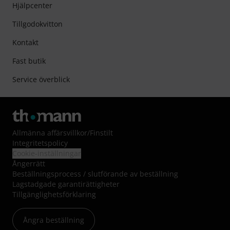
Hjälpcenter
Tillgodokvitton
Kontakt
Fast butik
Service överblick
Allmänna affärsvillkor
/
Finstilt
Integritetspolicy
Cookie-inställningar
Ångerrätt
Beställningsprocess / slutförande av beställning
Lagstadgade garantirättigheter
Tillgänglighetsförklaring
Ångra beställning