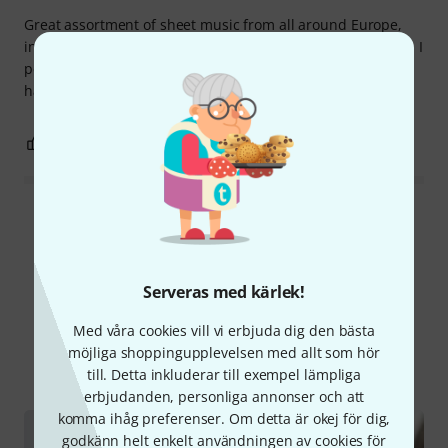
Great assortment of sheet music from all around Europe,
including folk songs, national anthems, patriotic tunes, etc. I
personally like to practice using these types of music and
have been loving it.
0
0
ANMÄL RECENSION
Läs alla recensioner
Serveras med kärlek!
Visste du?
Med våra cookies vill vi erbjuda dig den bästa
möjliga shoppingupplevelsen med allt som hör
Alla
Onlineguide
till. Detta inkluderar till exempel lämpliga
erbjudanden, personliga annonser och att
komma ihåg preferenser. Om detta är okej för dig,
godkänn helt enkelt användningen av cookies för