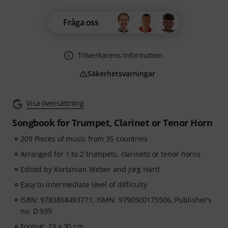
Fråga oss
Tillverkarens information.
Säkerhetsvarningar
Visa översättning
Songbook for Trumpet, Clarinet or Tenor Horn
209 Pieces of music from 35 countries
Arranged for 1 to 2 trumpets, clarinets or tenor horns
Edited by Korbinian Weber and Jörg Hartl
Easy to intermediate level of difficulty
ISBN: 9783868493771, ISMN: 9790500175506, Publisher's
no. D 939
Format: 23 x 30 cm