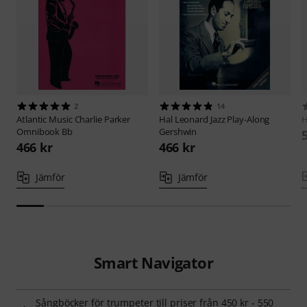
2
14
Atlantic Music
Charlie Parker
Hal Leonard
Jazz Play-Along
H
Omnibook Bb
Gershwin
466 kr
466 kr
Jämför
Jämför
Smart Navigator
Sångböcker för trumpeter till priser från 450 kr - 550