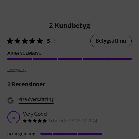
2
Kundbetyg
Betygsätt nu
5
/ 5
ARRANGEMANG
Poängpolicy
2
Recensioner
Visa översättning
Very Good
S
Schneider23 27.12.2024
arrangemang