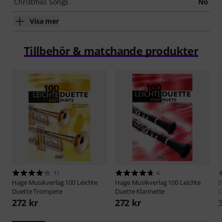
Christmas Songs
No
Visa mer
Tillbehör & matchande produkter
11
6
Hage Musikverlag
100 Leichte
Hage Musikverlag
100 Leichte
B
Duette Trompete
Duette Klarinette
C
272 kr
272 kr