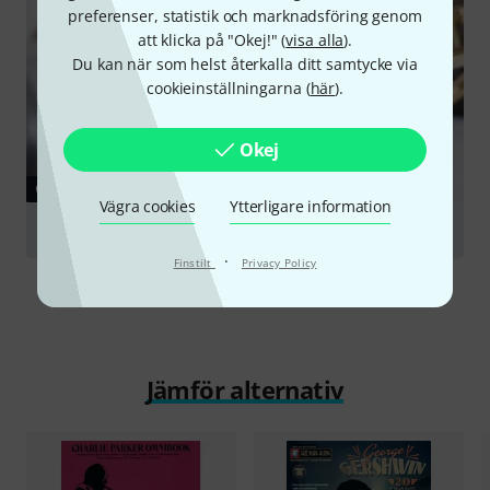
preferenser, statistik och marknadsföring genom
att klicka på "Okej!" (
visa alla
).
Du kan när som helst återkalla ditt samtycke via
cookieinställningarna (
här
).
Okej
GUIDE
Vägra cookies
Ytterligare information
Trumpets
·
Finstilt
Privacy Policy
Jämför alternativ