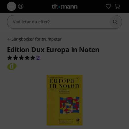
Börja 
Sångböcker för trumpeter
Edition Dux Europa in Noten
5.0 av 5 stjärnor från 2 kundbetyg
(
2
)