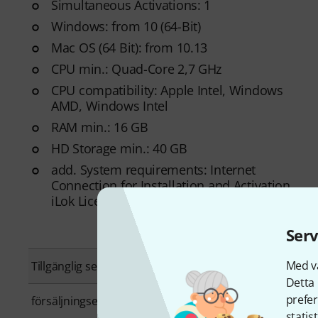
Simultaneous Activations: 1
Windows: from 10 (64-Bit)
Mac OS (64 Bit): from 10.13
CPU min.: Quad-Core 2,7 GHz
CPU compatibility: Apple Intel, Windows
AMD, Windows Intel
RAM min.: 16 GB
HD Storage min.: 40 GB
add. System requirements: Internet
Connection for Installation and Activation,
iLok License Manager
Serv
Med vå
Tillgänglig sedan
Mars 2019
Detta 
prefer
försäljningsenhet
1 Styck
statis