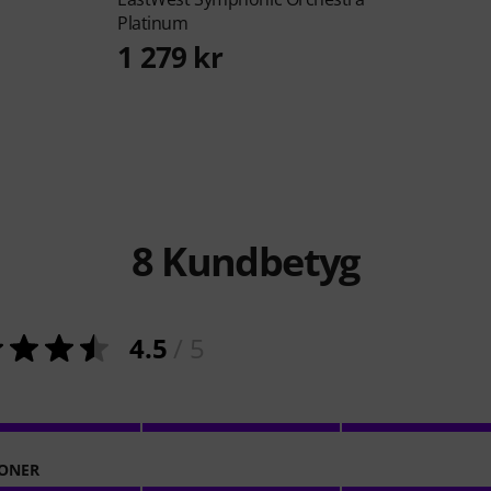
Platinum
1 279 kr
8
Kundbetyg
4.5
/ 5
ONER