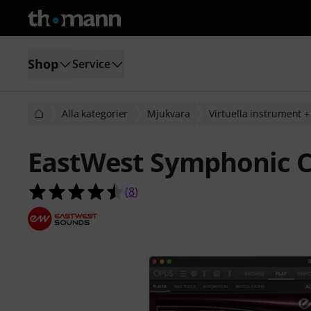
Shop
Service
Alla kategorier
Mjukvara
Virtuella instrument 
EastWest Symphonic C
4.5 av 5 stjärnor från 8 kundbetyg
(
8
)