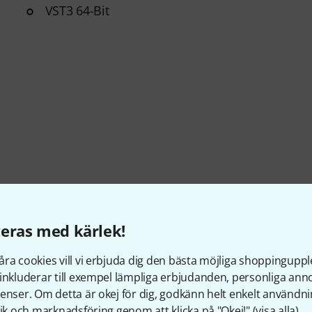
VST3 64-Bit
eras med kärlek!
ra cookies vill vi erbjuda dig den bästa möjliga shoppingupple
Artikelnummer
461341
inkluderar till exempel lämpliga erbjudanden, personliga an
enser. Om detta är okej för dig, godkänn helt enkelt användni
Single/Bundle article
Los artikel
tik och marknadsföring genom att klicka på "Okej!" (
visa alla
).