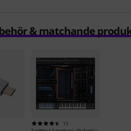
llbehör & matchande produk
13
EastWest
Symphonic Orchestra