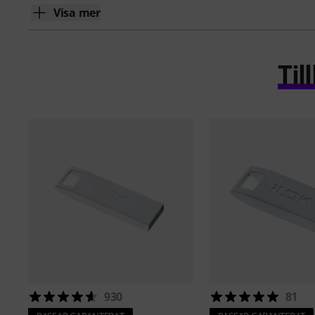
Visa mer
Ti
930
81