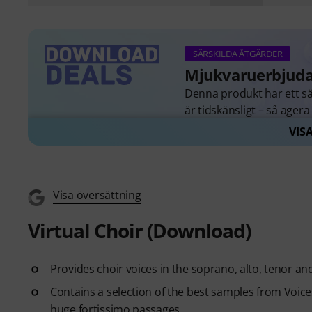
SÄRSKILDA ÅTGÄRDER
Mjukvaruerbjud
Denna produkt har ett sär
är tidskänsligt – så ager
VIS
Alla mjukvaruerbjuda
Visa översättning
Virtual Choir (Download)
Provides choir voices in the soprano, alto, tenor and
Contains a selection of the best samples from Voi
huge fortissimo passages