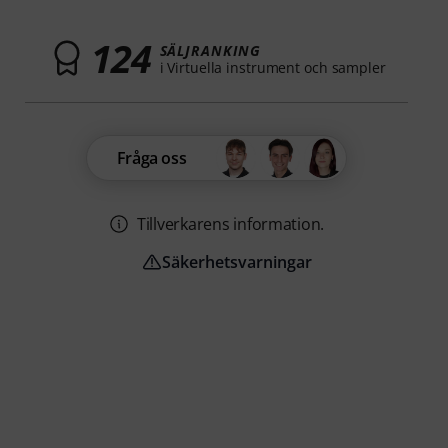
124
SÄLJRANKING
i Virtuella instrument och sampler
Fråga oss
Tillverkarens information.
Säkerhetsvarningar