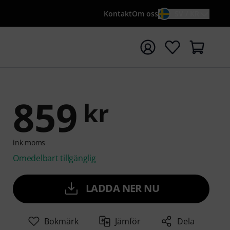
Kontakt
Om oss
SV / KR
a sökningen med söktermen {searchTerm}
859
kr
ink moms
Omedelbart tillgänglig
LADDA NER NU
Bokmärk
Jämför
Dela