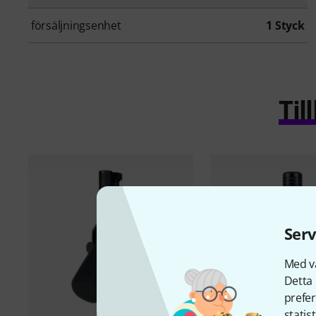
försäljningsenhet
1 Styck
Ti
Serv
Med vå
Detta 
prefer
statis