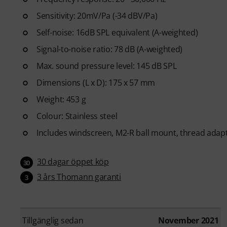
Sensitivity: 20mV/Pa (-34 dBV/Pa)
Self-noise: 16dB SPL equivalent (A-weighted)
Signal-to-noise ratio: 78 dB (A-weighted)
Max. sound pressure level: 145 dB SPL
Dimensions (L x D): 175 x 57 mm
Weight: 453 g
Colour: Stainless steel
Includes windscreen, M2-R ball mount, thread adap
30 dagar öppet köp
30
3 års Thomann garanti
3
Tillgänglig sedan
November 2021