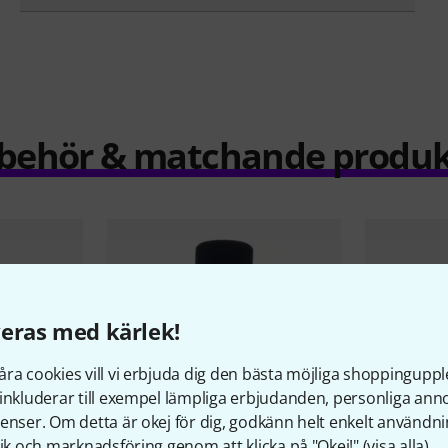
llbehör & matchande produk
eras med kärlek!
ra cookies vill vi erbjuda dig den bästa möjliga shoppingupple
inkluderar till exempel lämpliga erbjudanden, personliga an
enser. Om detta är okej för dig, godkänn helt enkelt användni
tik och marknadsföring genom att klicka på "Okej!" (
visa alla
).