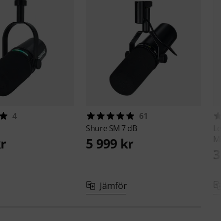
4
61
Shure
SM 7 dB
Le
M
kr
5 999 kr
3
Jämför