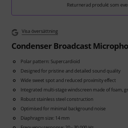
Returnerad produkt som even
Visa översättning
Condenser Broadcast Microph
Polar pattern: Supercardioid
Designed for pristine and detailed sound quality
Wide sweet spot and reduced proximity effect
Integrated multi-stage windscreen made of foam, gri
Robust stainless steel construction
Optimised for minimal background noise
Diaphragm size: 14 mm
Frequency response: 20 - 30,000 Hz