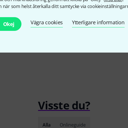
 när som helst återkalla ditt samtycke via cookieinställningar
9
Earthworks Audio
Ethos
K&M
232BK
Stand
5 555 kr
Vägra cookies
Ytterligare information
Okej
268 kr
Visste du?
Alla
Onlineguide