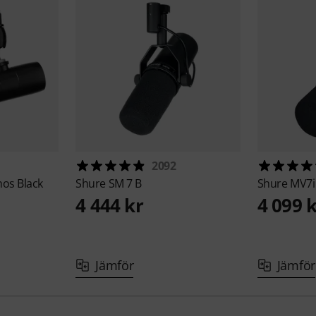
2092
hos Black
Shure
SM 7 B
Shure
MV7i
4 444 kr
4 099 
Jämför
Jämför