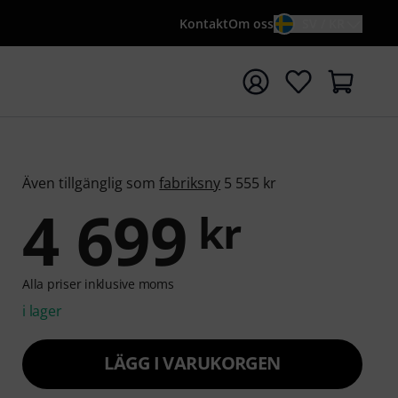
Kontakt
Om oss
SV / KR
a sökningen med söktermen {searchTerm}
Även tillgänglig som
fabriksny
5 555 kr
4 699
kr
Alla priser inklusive moms
i lager
LÄGG I VARUKORGEN