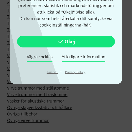
Slagverk
preferenser, statistik och marknadsföring genom
Tillbehör för Fotpedal
att klicka på "Okej!" (
visa alla
).
Tillbehör för hårdvara (E-trummor)
Du kan när som helst återkalla ditt samtycke via
Tillbehör för trummor
cookieinställningarna (
här
).
Trumrack
Trumsats (utan hårdvara)
Okej
Trumset premium
Trumstolar
Virvelstativ
Vägra cookies
Ytterligare information
Virveltrumma med aluminiumstomme
Virveltrummor med bronsstomme
·
Finstilt
Privacy Policy
Virveltrummor med kopparstomme
Virveltrummor med mässingstomme
Virveltrummor med stålstomme
Virveltrummor med trästomme
Väskor för akustiska trummor
Övriga slagverksstativ och hållare
Övriga tillbehör
Övriga virveltrummor