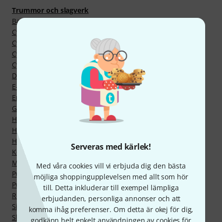
Trummor och slagverk
Bastrummor
Cymbalarm
Cymbalset
Cymbalstativ (bom)
Cymbalstativ (raka)
Dubbelpedaler
E-trummor
Enkelpedaler
Golvpukor
Hihatstativ
Hängpukor
Hårdvaruset
Serveras med kärlek!
Komplett trumset
Multiclamp
Med våra cookies vill vi erbjuda dig den bästa
Pukhållare
möjliga shoppingupplevelsen med allt som hör
Pukstativ
till. Detta inkluderar till exempel lämpliga
Reservdelar för trummor
erbjudanden, personliga annonser och att
Signature virveltrumma
komma ihåg preferenser. Om detta är okej för dig,
Skinn
godkänn helt enkelt användningen av cookies för