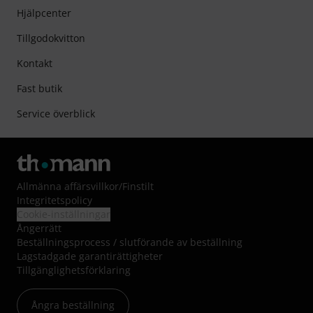
Hjälpcenter
Tillgodokvitton
Kontakt
Fast butik
Service överblick
Allmänna affärsvillkor
/
Finstilt
Integritetspolicy
Cookie-inställningar
Ångerrätt
Beställningsprocess / slutförande av beställning
Lagstadgade garantirättigheter
Tillgänglighetsförklaring
Ångra beställning