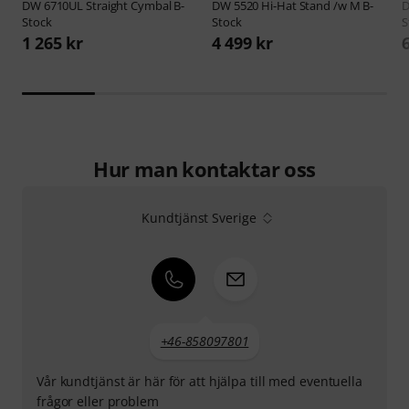
DW
6710UL Straight Cymbal B-
DW
5520 Hi-Hat Stand /w M B-
Stock
Stock
S
1 265 kr
4 499 kr
Hur man kontaktar oss
Kundtjänst Sverige
+46-858097801
Vår kundtjänst är här för att hjälpa till med eventuella
frågor eller problem