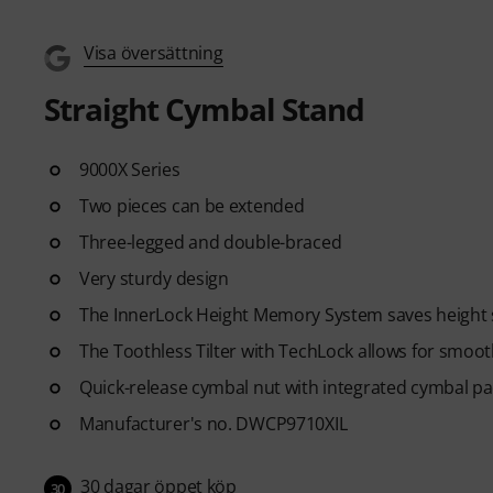
Visa översättning
Straight Cymbal Stand
9000X Series
Two pieces can be extended
Three-legged and double-braced
Very sturdy design
The InnerLock Height Memory System saves height 
The Toothless Tilter with TechLock allows for smoot
Quick-release cymbal nut with integrated cymbal p
Manufacturer's no. DWCP9710XIL
30 dagar öppet köp
30