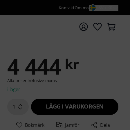
Kontakt
Om oss
SV / KR
a sökningen med söktermen {searchTerm}
4 444
kr
Alla priser inklusive moms
i lager
LÄGG I VARUKORGEN
1
Bokmärk
Jämför
Dela