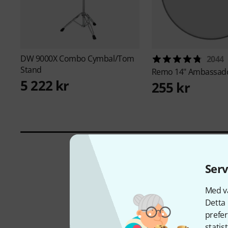
DW
9000X Combo Cymbal/Tom
2044
Stand
Remo
14" Ambassad
5 222 kr
255 kr
Serv
Med vå
Detta 
prefer
statis