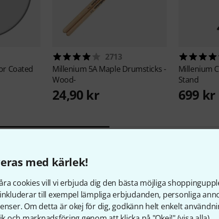
2713
or Coated
Millenium
5A Maple Drumsticks -
Millenium
C
Wood-
Stand
24,90 kr
699 kr
eras med kärlek!
ra cookies vill vi erbjuda dig den bästa möjliga shoppingupple
inkluderar till exempel lämpliga erbjudanden, personliga an
enser. Om detta är okej för dig, godkänn helt enkelt användni
tik och marknadsföring genom att klicka på "Okej!" (
visa alla
).