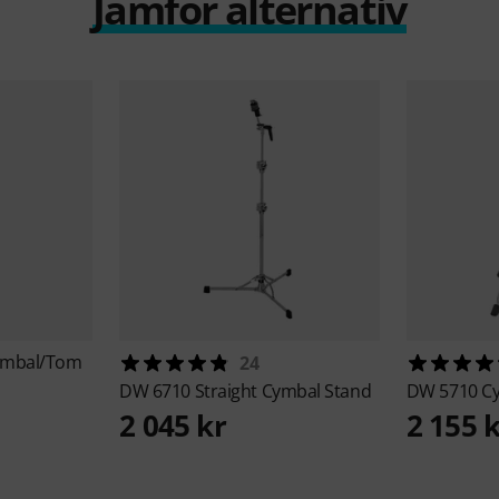
Jämför alternativ
ymbal/Tom
24
DW
6710 Straight Cymbal Stand
DW
5710 Cy
2 045 kr
2 155 