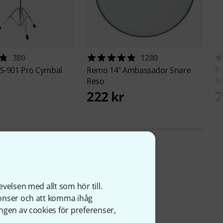
380
1280
S-901 Pro Cymbal
Remo
14" Ambassador Snare
P
Reso
S
222 kr
7
velsen med allt som hör till.
nonser och att komma ihåg
ngen av cookies för preferenser,