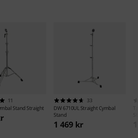
11
33
mbal Stand Straight
DW
6710UL Straight Cymbal
T
Stand
S
kr
1 469 kr
1