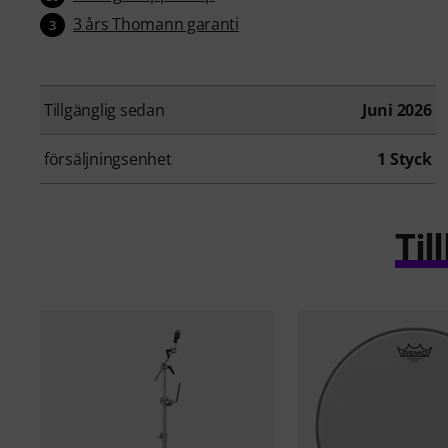
3 års Thomann garanti
3
Tillgänglig sedan
Juni 2026
försäljningsenhet
1 Styck
Ti