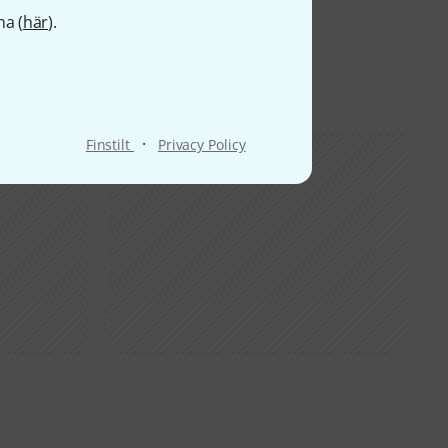
na (
här
).
·
Finstilt
Privacy Policy