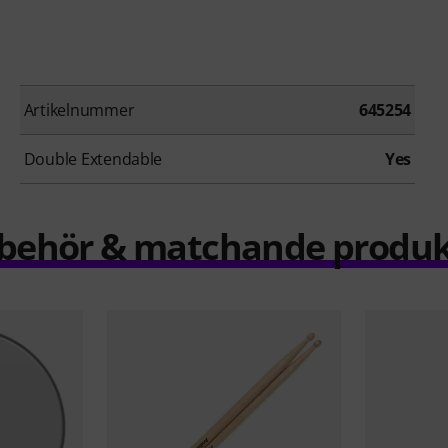
Artikelnummer
645254
Double Extendable
Yes
llbehör & matchande produk