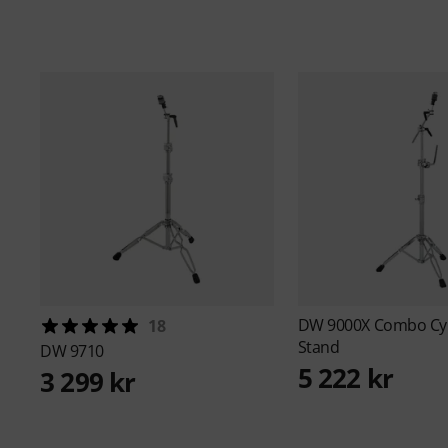
DW
9000X Combo C
18
Stand
DW
9710
5 222 kr
3 299 kr