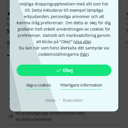
möjliga shoppingupplevelsen med allt som hör
till. Detta inkluderar till exempel lämpliga
1
3
erbjudanden, personliga annonser och att
DW
14"x6,5" Design Aluminium
DW
14"x5,5" Thin Aluminium
komma ihåg preferenser. Om detta är okej för dig,
SD
Snare
S
godkänn helt enkelt användningen av cookies för
5 444 kr
7 299 kr
preferenser, statistik och marknadsföring genom
att klicka på "Okej!" (
visa alla
).
Jämför
Jämför
Du kan när som helst återkalla ditt samtycke via
cookieinställningarna (
här
).
Okej
Smart Navigator
Vägra cookies
Ytterligare information
DW Virveltrumma med aluminiumstomme en
·
Finstilt
Privacy Policy
överblick
till produktgrupp Virveltrumma med
aluminiumstomme