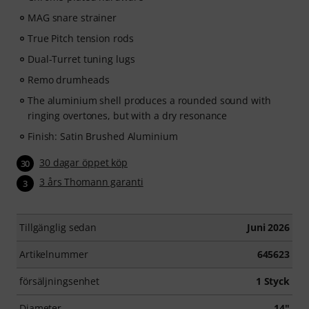
MAG snare strainer
True Pitch tension rods
Dual-Turret tuning lugs
Remo drumheads
The aluminium shell produces a rounded sound with
ringing overtones, but with a dry resonance
Finish: Satin Brushed Aluminium
30 dagar öppet köp
30
3 års Thomann garanti
3
Tillgänglig sedan
Juni 2026
Artikelnummer
645623
försäljningsenhet
1 Styck
Diameter
14"