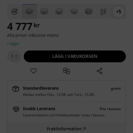
+5
4 777
kr
Alla priser inklusive moms
i lager
LÄGG I VARUKORGEN
1
Standardleverans
gratis
Väntas mellan
Ons., 12.08.
och
Tors., 13.08.
.
Snabb Leverans
Pris i kassan
Leveransdatum och fraktkostnader visas i kassan.
Fraktinformation