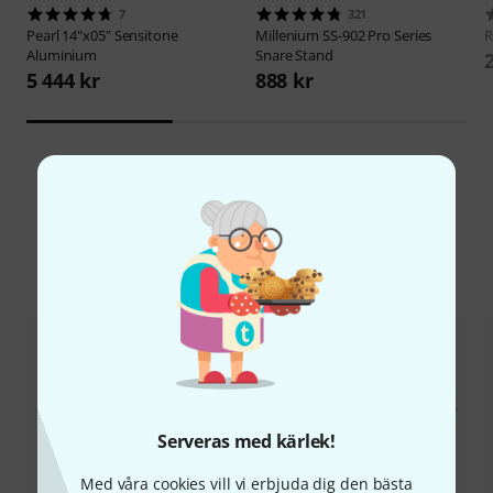
7
321
Pearl
14"x05" Sensitone
Millenium
SS-902 Pro Series
Aluminium
Snare Stand
5 444 kr
888 kr
Jämför alternativ
Serveras med kärlek!
Med våra cookies vill vi erbjuda dig den bästa