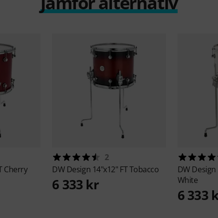
Jämför alternativ
2
T Cherry
DW
Design 14"x12" FT Tobacco
DW
Design 
White
6 333 kr
6 333 