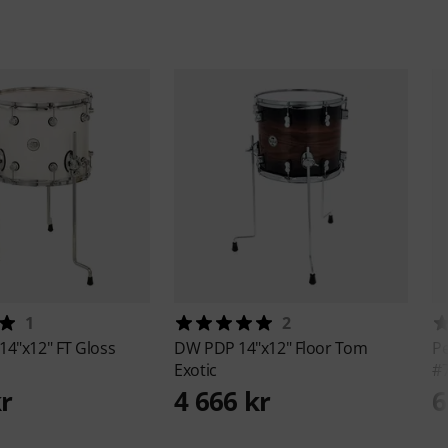
1
2
14"x12" FT Gloss
DW
PDP 14"x12" Floor Tom
P
Exotic
#
kr
4 666 kr
6