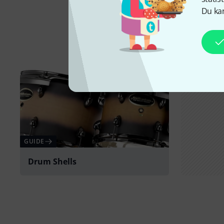
Du kan
GUIDE
Drum Shells