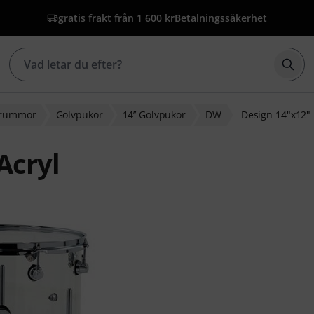
gratis frakt från 1 600 kr
Betalningssäkerhet
Börj
 trummor
Golvpukor
14’’ Golvpukor
DW
Design 14"x12" 
Acryl