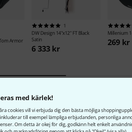
1
DW
Design 14"x12" FT Black
Millenium
1
Satin
269 kr
r Tom Armor
6 333 kr
eras med kärlek!
ra cookies vill vi erbjuda dig den bästa möjliga shoppingupple
inkluderar till exempel lämpliga erbjudanden, personliga an
enser. Om detta är okej för dig, godkänn helt enkelt användni
tik och marknadsföring genom att klicka på "Okej!" (
visa alla
).