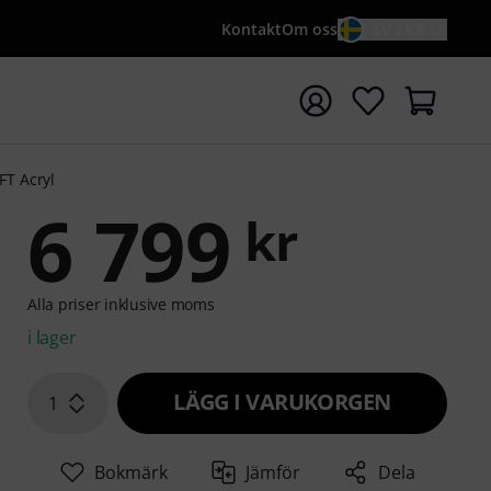
Kontakt
Om oss
SV / KR
a sökningen med söktermen {searchTerm}
FT Acryl
6 799
kr
Alla priser inklusive moms
i lager
LÄGG I VARUKORGEN
1
Bokmärk
Jämför
Dela