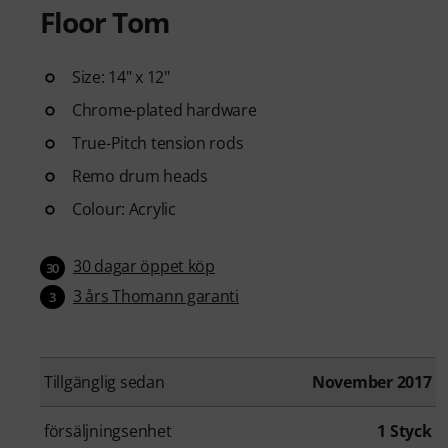
Floor Tom
Size: 14" x 12"
Chrome-plated hardware
True-Pitch tension rods
Remo drum heads
Colour: Acrylic
30 dagar öppet köp
30
3 års Thomann garanti
3
Tillgänglig sedan
November 2017
försäljningsenhet
1 Styck