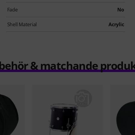
Fade
No
Shell Material
Acrylic
llbehör & matchande produk