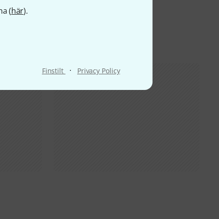
na (
här
).
·
Finstilt
Privacy Policy