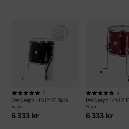
1
4
DW
Design 14"x12" FT Black
DW
Design 14"x12" F
Satin
Stain
6 333 kr
6 333 kr