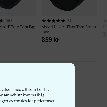
382
61
4"x14" Tour Tom Bag
Ahead
14"x14" Floor Tom Armor
R
Case
3
859 kr
velsen med allt som hör till.
nonser och att komma ihåg
ngen av cookies för preferenser,