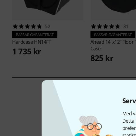
52
31
PASSAR GARANTERAT
PASSAR GARANTERAT
Hardcase
HN14FT
Ahead
14"x12" Floo
Case
1 735 kr
825 kr
Serv
Med vå
Detta 
prefer
statis