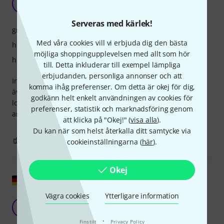
A
Armando# 20.05.2024
Serveras med kärlek!
grepp
Med våra cookies vill vi erbjuda dig den bästa
hållbarhet
möjliga shoppingupplevelsen med allt som hör
hantverkskvalitet
till. Detta inkluderar till exempel lämpliga
erbjudanden, personliga annonser och att
Inget att göra Jag kan inte vänja mig vid den här storleken,
komma ihåg preferenser. Om detta är okej för dig,
även om renderingen är väldigt korrekt, och den gyllene
godkänn helt enkelt användningen av cookies för
looken är snygg, på den här Signature-versionen är
preferenser, statistik och marknadsföring genom
artikulationen väldigt lätt, men den är för liten för mig...
att klicka på "Okej!" (
visa alla
).
Du kan när som helst återkalla ditt samtycke via
0
0
ANMÄL RECENSION
cookieinställningarna (
här
).
Okej
Visa original
Vägra cookies
Ytterligare information
Liten och utsökt
M
Michael016 22.03.2023
·
Finstilt
Privacy Policy