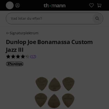
Börja 
Signaturplektrum
Dunlop Joe Bonamassa Custom
Jazz III
4.2 av 5 stjärnor från 17 kundbetyg
(
17
)