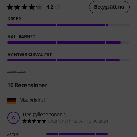
Betygsätt nu
4.2
/ 5
GREPP
HÅLLBARHET
HANTVERKSKVALITET
Poängpolicy
10
Recensioner
Visa original
Den gyllene tonen ;-)
G
Gitarrenschraubär 13.06.2024
grepp