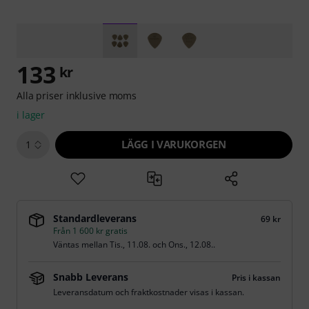
133
kr
Alla priser inklusive moms
i lager
LÄGG I VARUKORGEN
1
Standardleverans
69 kr
Från 1 600 kr gratis
Väntas mellan
Tis., 11.08.
och
Ons., 12.08.
.
Snabb Leverans
Pris i kassan
Leveransdatum och fraktkostnader visas i kassan.