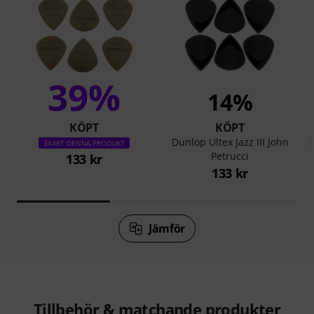
39%
14%
KÖPT
KÖPT
Dunlop Ultex Jazz III John
D
EXAKT DENNA PRODUKT
Petrucci
133 kr
133 kr
Jämför
Tillbehör & matchande produkter