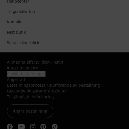
Hjälpcenter
Tillgodokvitton
Kontakt
Fast butik
Service överblick
Allmänna affärsvillkor
/
Finstilt
Integritetspolicy
Cookie-inställningar
Ångerrätt
Beställningsprocess / slutförande av beställning
Lagstadgade garantirättigheter
Tillgänglighetsförklaring
Ångra beställning