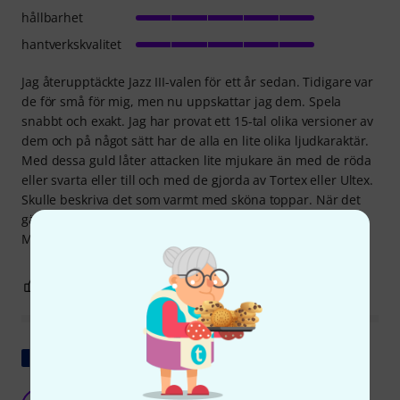
hållbarhet
hantverkskvalitet
Jag återupptäckte Jazz III-valen för ett år sedan. Tidigare var
de för små för mig, men nu uppskattar jag dem. Spela
snabbt och exakt. Jag har provat ett 15-tal olika versioner av
dem och på något sätt har de alla en lite olika ljudkaraktär.
Med dessa guld låter attacken lite mjukare än med de röda
eller svarta eller till och med de gjorda av Tortex eller Ultex.
Skulle beskriva det som varmt med sköna toppar. När det
gäller grepp passar dessa plockar mina fingrar bättre än
Max-Gripp eller Tortex. Av alla Jazz III, en av mina favoriter.
3
0
ANMÄL RECENSION
Visa original
Jazz III storlek