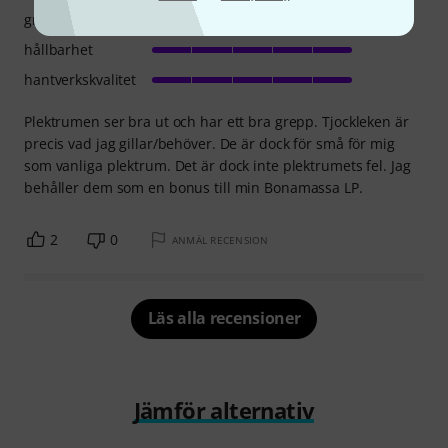
grepp
hållbarhet
hantverkskvalitet
Plektrumen ser bra ut och har ett bra grepp. Tjockleken är
precis vad jag gillar/behöver. De är dock för små för mig
som vanliga plektrum. Det är dock inte plektrumets fel. Jag
behåller dem som en bonus till min Bonamassa LP.
2
0
ANMÄL RECENSION
Läs alla recensioner
Jämför alternativ