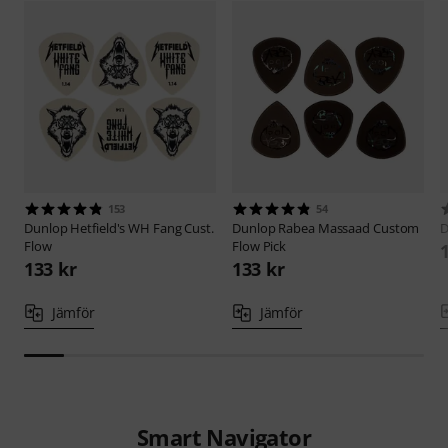
153
54
Dunlop
Hetfield's WH Fang Cust.
Dunlop
Rabea Massaad Custom
D
Flow
Flow Pick
133 kr
133 kr
Jämför
Jämför
Smart Navigator