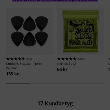
1544
12012
Dunlop
Ultex Jazz III John
Ernie Ball
2221
M
Petrucci
66 kr
133 kr
17
Kundbetyg