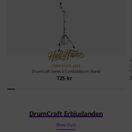
1000 Styck såld
D
B
DrumCraft
Series 6 Cymbal Boom Stand
725 kr
DrumCraft Erbjudanden
Blow-Outs