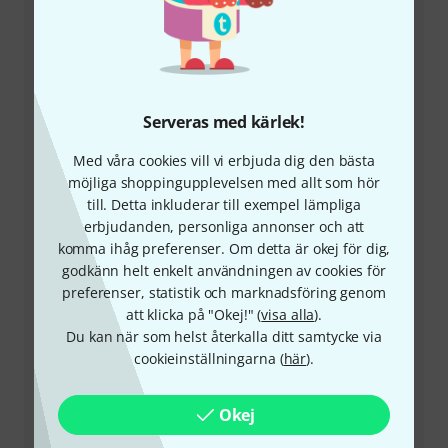
+46-858097801
Vår kundtjänst är här för att hjälpa till med eventuella
frågor eller problem
Serveras med kärlek!
Ha kundnumret i beredskap
Med våra cookies vill vi erbjuda dig den bästa
möjliga shoppingupplevelsen med allt som hör
Öppettider (CEST - Centraleuropeisk
till. Detta inkluderar till exempel lämpliga
sommartid)
erbjudanden, personliga annonser och att
komma ihåg preferenser. Om detta är okej för dig,
godkänn helt enkelt användningen av cookies för
Ordna återuppringning
preferenser, statistik och marknadsföring genom
att klicka på "Okej!" (
visa alla
).
Fler kontaktalternativ
Du kan när som helst återkalla ditt samtycke via
cookieinställningarna (
här
).
Skicka tillbaka produkt
Okej
Alla kontakter