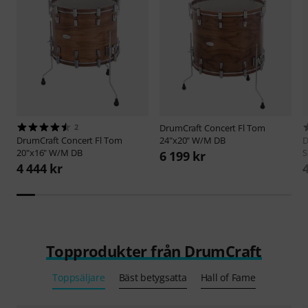
2
DrumCraft
Concert Fl Tom
DrumCraft
Concert Fl Tom
24"x20" W/M DB
D
20"x16" W/M DB
6 199 kr
4 444 kr
Topprodukter från DrumCraft
Toppsäljare
Bäst betygsatta
Hall of Fame