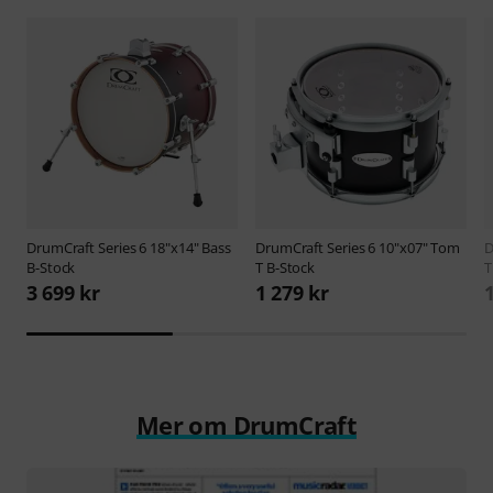
DrumCraft
Series 6 18"x14" Bass
DrumCraft
Series 6 10"x07" Tom
D
B-Stock
T B-Stock
T
3 699 kr
1 279 kr
Mer om DrumCraft