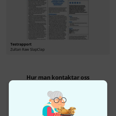
Testrapport
Zultan Raw SlapClap
Hur man kontaktar oss
Kundtjänst Sverige