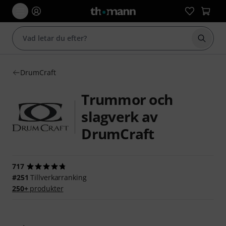
Börja 
DrumCraft
Trummor och
slagverk av
DrumCraft
717
#251
Tillverkarranking
250+
produkter