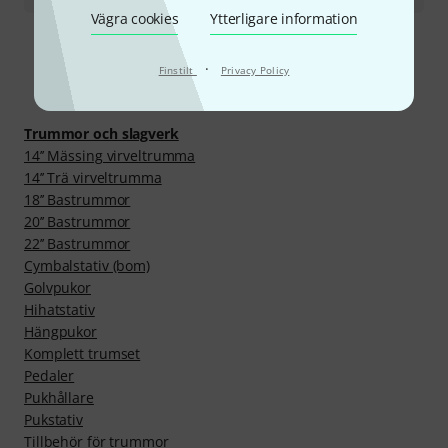
Vägra cookies
Ytterligare information
·
Finstilt
Privacy Policy
Upptäck mer
Trummor och slagverk
14’’ Mässing virveltrumma
14’’ Trä virveltrumma
18’’ Bastrummor
20’’ Bastrummor
22’’ Bastrummor
Cymbalstativ (bom)
Golvpukor
Hihatstativ
Hängpukor
Komplett trumset
Pedaler
Pukhållare
Pukstativ
Tillbehör för trummor