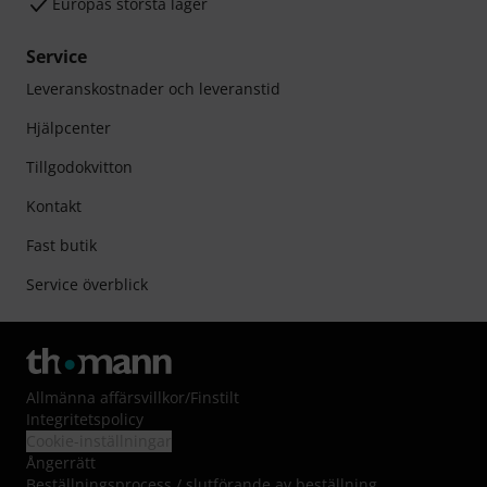
Europas största lager
Service
Leveranskostnader och leveranstid
Hjälpcenter
Tillgodokvitton
Kontakt
Fast butik
Service överblick
Allmänna affärsvillkor
/
Finstilt
Integritetspolicy
Cookie-inställningar
Ångerrätt
Beställningsprocess / slutförande av beställning