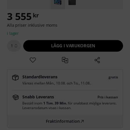
3 555
kr
Alla priser inklusive moms
i lager
LÄGG I VARUKORGEN
1
Standardleverans
gratis
Väntas mellan
Mån., 10.08.
och
Tis., 11.08.
.
Snabb Leverans
Pris i kassan
Beställ inom
1 Tim. 39 Min.
för snabbast möjliga leverans.
Leveransdatum visas i kassan.
Fraktinformation