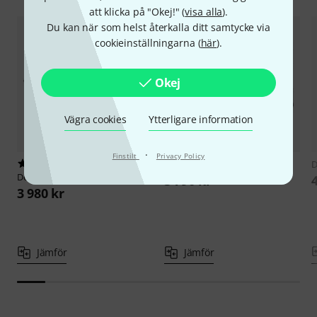
att klicka på "Okej!" (
visa alla
).
Du kan när som helst återkalla ditt samtycke via
cookieinställningarna (
här
).
Okej
Vägra cookies
Ytterligare information
·
Finstilt
Privacy Policy
1
Desview
Visual 6
D
Desview
OL7
3 790 kr
3 980 kr
Jämför
Jämför