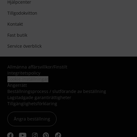
Hjälpcenter
Tillgodokvitton
Kontakt
Fast butik
Service överblick
Allmänna affärsvillkor
/
Finstilt
Integritetspolicy
Cookie-inställningar
Ångerrätt
Beställningsprocess / slutförande av beställning
Lagstadgade garantirättigheter
Tillgänglighetsförklaring
Ångra beställning