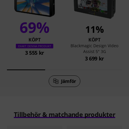
69%
11%
KÖPT
KÖPT
Blackmagic Design Video
EXAKT DENNA PRODUKT
Assist 5" 3G
3 555 kr
3 699 kr
Jämför
Tillbehör & matchande produkter