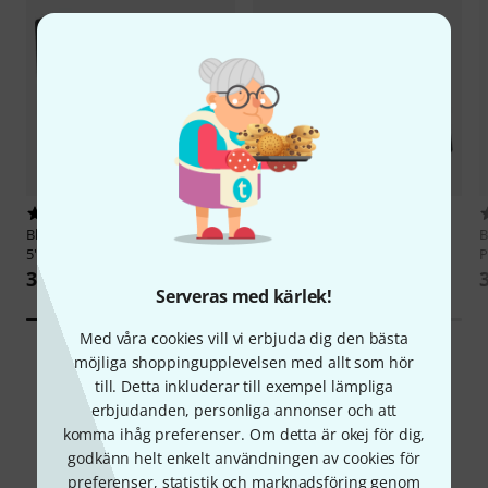
9
8902
Blackmagic Design
Video Assist
Thomann
V2020 Black 10 Pack
B
5" 3G
P
79 kr
3 699 kr
Serveras med kärlek!
Med våra cookies vill vi erbjuda dig den bästa
möjliga shoppingupplevelsen med allt som hör
till. Detta inkluderar till exempel lämpliga
erbjudanden, personliga annonser och att
komma ihåg preferenser. Om detta är okej för dig,
godkänn helt enkelt användningen av cookies för
Jämför alternativ
preferenser, statistik och marknadsföring genom