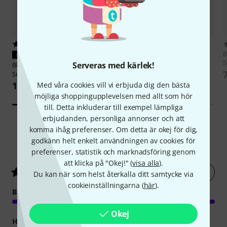
15
6
Blackmagic Design
Universal
B
PASSAR GARANTERAT
Rack Shelf
5
Serveras med kärlek!
Blackmagic Design
Teranex Mini
1 190 kr
Smart Panel
1 099 kr
Med våra cookies vill vi erbjuda dig den bästa
möjliga shoppingupplevelsen med allt som hör
till. Detta inkluderar till exempel lämpliga
erbjudanden, personliga annonser och att
komma ihåg preferenser. Om detta är okej för dig,
godkänn helt enkelt användningen av cookies för
4
Kundbetyg
preferenser, statistik och marknadsföring genom
att klicka på "Okej!" (
visa alla
).
Betygsätt nu
4.8
/ 5
Du kan när som helst återkalla ditt samtycke via
cookieinställningarna (
här
).
BILD/LJUD
Okej
HANTVERKSKVALITET