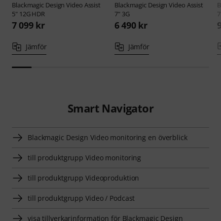
Blackmagic Design
Video Assist
Blackmagic Design
Video Assist
B
5" 12G HDR
7" 3G
7
7 099 kr
6 490 kr
Jämför
Jämför
Smart Navigator
Blackmagic Design Video monitoring en överblick
till produktgrupp Video monitoring
till produktgrupp Videoproduktion
till produktgrupp Video / Podcast
visa tillverkarinformation för Blackmagic Design