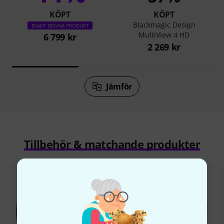
KÖPT
KÖPT
Blackmagic Design
EXAKT DENNA PRODUKT
MultiView 4 HD
6 799 kr
2 269 kr
Jämför
Tillbehör & matchande produkter