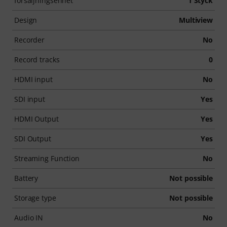
försäljningsenhet
1 Styck
Design
Multiview
Recorder
No
Record tracks
0
HDMI input
No
SDI input
Yes
HDMI Output
Yes
SDI Output
Yes
Streaming Function
No
Battery
Not possible
Storage type
Not possible
Audio IN
No