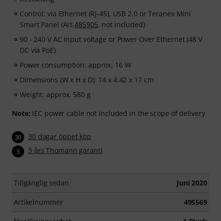
Control: via Ethernet (RJ-45), USB 2.0 or Teranex Mini
Smart Panel (Art.
485905
, not included)
90 - 240 V AC input voltage or Power Over Ethernet (48 V
DC via PoE)
Power consumption: approx. 16 W
Dimensions (W x H x D): 14 x 4.42 x 17 cm
Weight: approx. 580 g
Note:
IEC power cable not included in the scope of delivery
30 dagar öppet köp
30
3 års Thomann garanti
3
Tillgänglig sedan
Juni 2020
Artikelnummer
495569