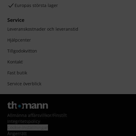
Europas största lager
Service
Leveranskostnader och leveranstid
Hjälpcenter
Tillgodokvitton
Kontakt
Fast butik
Service överblick
Allmänna affärsvillkor
/
Finstilt
Integritetspolicy
Cookie-inställningar
Ångerrätt