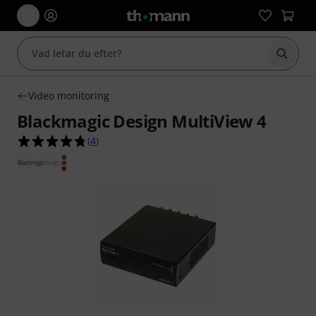
Börja 
Video monitoring
Blackmagic Design MultiView 4
4.8 av 5 stjärnor från 4 kundbetyg
(
4
)