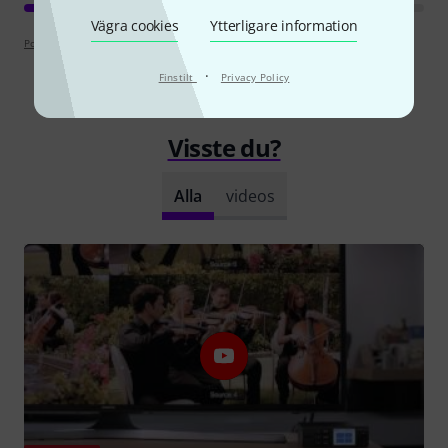
Vägra cookies
Ytterligare information
Poängpolicy
·
Finstilt
Privacy Policy
Visste du?
Alla
videos