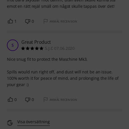
emot en rätt rejäl smäll om något skulle tappas över det!
1
0
ANMÄL RECENSION
Great Product
S
S.J.C 07.06.2020
Nice snug fit to protect the Maschine Mk3.
Spills would run right off, and dust will not be an issue.
100% worth it for peace of mind, and prolonging the life of
your gear :)
0
0
ANMÄL RECENSION
Visa översättning