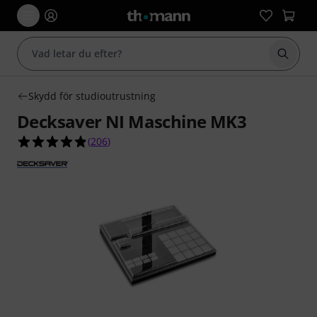
Börja 
Skydd för studioutrustning
Decksaver NI Maschine MK3
4.8 av 5 stjärnor från 206 kundbetyg
(
206
)