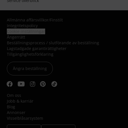
Service överblick
Allmänna affärsvillkor
/
Finstilt
Integritetspolicy
Cookie-inställningar
Ångerrätt
Beställningsprocess / slutförande av beställning
Lagstadgade garantirättigheter
Tillgänglighetsförklaring
Ångra beställning
Om oss
Jobb & karriär
Blog
Annonser
Visselblåsarsystem