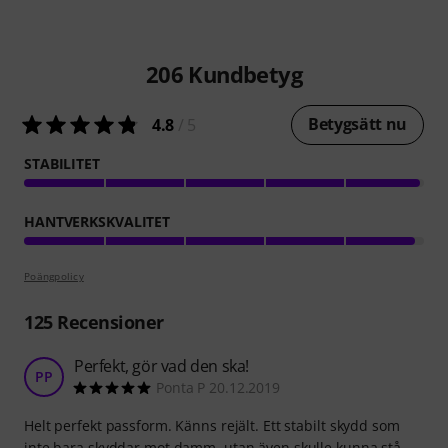
206
Kundbetyg
Betygsätt nu
4.8
/ 5
STABILITET
HANTVERKSKVALITET
Poängpolicy
125
Recensioner
Perfekt, gör vad den ska!
PP
Ponta P 20.12.2019
Helt perfekt passform. Känns rejält. Ett stabilt skydd som
inte bara skyddar mot damm, utan även skulle kunna stå