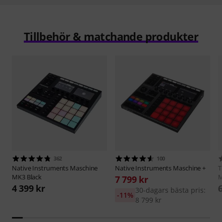
Tillbehör & matchande produkter
362
100
Native Instruments
Maschine
Native Instruments
Maschine +
MK3 Black
7 799 kr
4 399 kr
30-dagars bästa pris:
-11%
8 799 kr