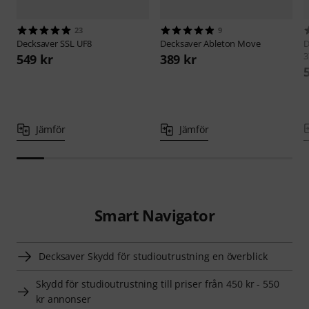
23
9
Decksaver
SSL UF8
Decksaver
Ableton Move
D
3
549 kr
389 kr
Jämför
Jämför
Smart Navigator
Decksaver Skydd för studioutrustning en överblick
Skydd för studioutrustning till priser från 450 kr - 550
kr annonser