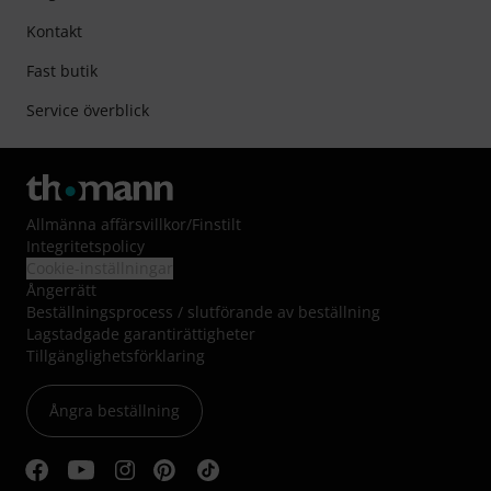
Kontakt
Fast butik
Service överblick
Allmänna affärsvillkor
/
Finstilt
Integritetspolicy
Cookie-inställningar
Ångerrätt
Beställningsprocess / slutförande av beställning
Lagstadgade garantirättigheter
Tillgänglighetsförklaring
Ångra beställning