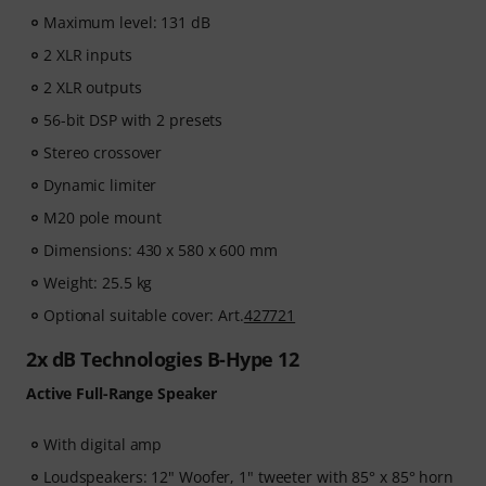
Maximum level: 131 dB
2 XLR inputs
2 XLR outputs
56-bit DSP with 2 presets
Stereo crossover
Dynamic limiter
M20 pole mount
Dimensions: 430 x 580 x 600 mm
Weight: 25.5 kg
Optional suitable cover: Art.
427721
2x dB Technologies B-Hype 12
Active Full-Range Speaker
With digital amp
Loudspeakers: 12" Woofer, 1" tweeter with 85° x 85° horn