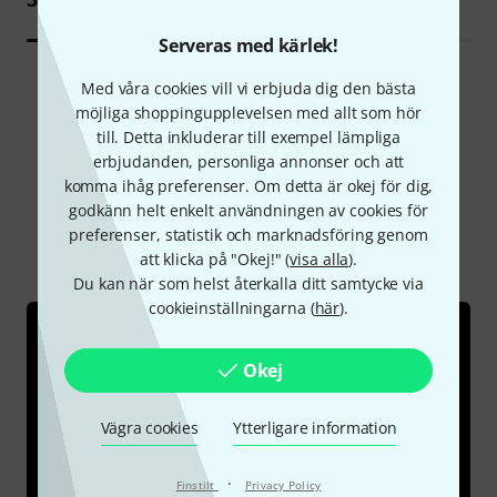
Serveras med kärlek!
Med våra cookies vill vi erbjuda dig den bästa
möjliga shoppingupplevelsen med allt som hör
till. Detta inkluderar till exempel lämpliga
erbjudanden, personliga annonser och att
komma ihåg preferenser. Om detta är okej för dig,
Visste du?
godkänn helt enkelt användningen av cookies för
preferenser, statistik och marknadsföring genom
Alla
Onlineguide
att klicka på "Okej!" (
visa alla
).
Du kan när som helst återkalla ditt samtycke via
cookieinställningarna (
här
).
Okej
Vägra cookies
Ytterligare information
·
Finstilt
Privacy Policy