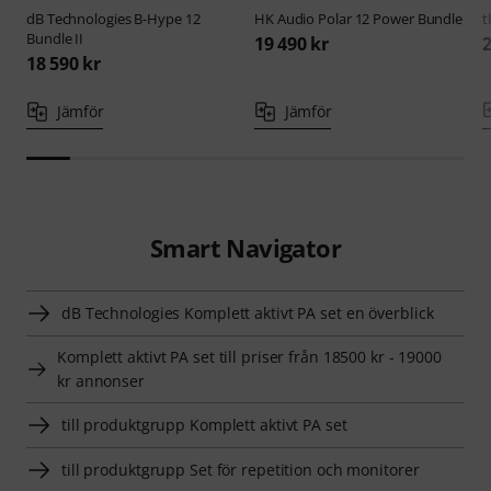
dB Technologies
B-Hype 12
HK Audio
Polar 12 Power Bundle
t
Bundle II
19 490 kr
2
18 590 kr
Jämför
Jämför
Smart Navigator
dB Technologies Komplett aktivt PA set en överblick
Komplett aktivt PA set till priser från 18500 kr - 19000
kr annonser
till produktgrupp Komplett aktivt PA set
till produktgrupp Set för repetition och monitorer