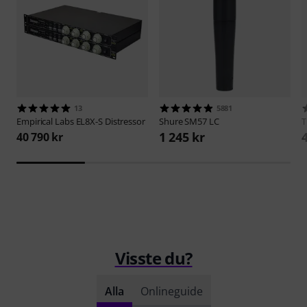
13
5881
Empirical Labs
EL8X-S Distressor
Shure
SM57 LC
1 245 kr
40 790 kr
Visste du?
Alla
Onlineguide