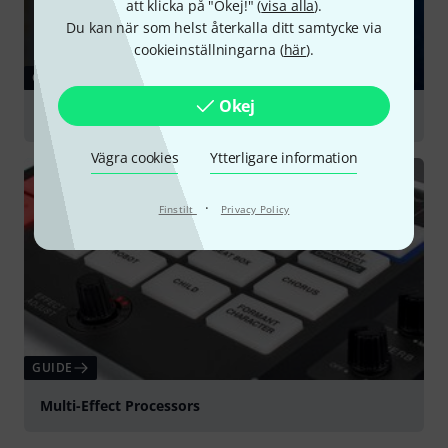
att klicka på "Okej!" (
visa alla
).
Du kan när som helst återkalla ditt samtycke via
cookieinställningarna (
här
).
GUIDE
Okej
Audio Compressors
Vägra cookies
Ytterligare information
·
Finstilt
Privacy Policy
GUIDE
Multi-Effect Processors