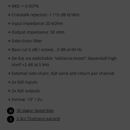
IMD: < 0.007%
Crosstalk rejection: > 115 dB @1kHz
Input impedance 20 kOhm
Output impedance: 50 ohm
Side-chain filter
Bass cut 6 dB / octave, -3 dB at 60 Hz
De-Ess via switchable "sibilance boost": Baxandall high
shelf +2 dB at 5 kHz
External side-chain: XLR send and return per channel
2x XLR inputs
2x XLR outputs
Format: 19" / 2U
30 dagar öppet köp
30
3 års Thomann garanti
3