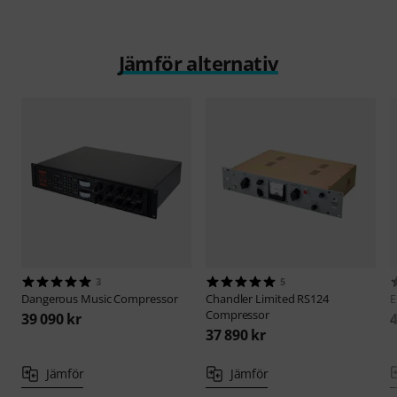
Jämför alternativ
3
5
Dangerous Music
Compressor
Chandler Limited
RS124
E
Compressor
39 090 kr
4
37 890 kr
Jämför
Jämför