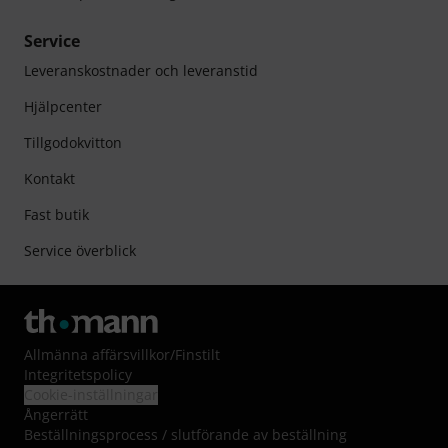
Service
Leveranskostnader och leveranstid
Hjälpcenter
Tillgodokvitton
Kontakt
Fast butik
Service överblick
Allmänna affärsvillkor
/
Finstilt
Integritetspolicy
Cookie-inställningar
Ångerrätt
Beställningsprocess / slutförande av beställning