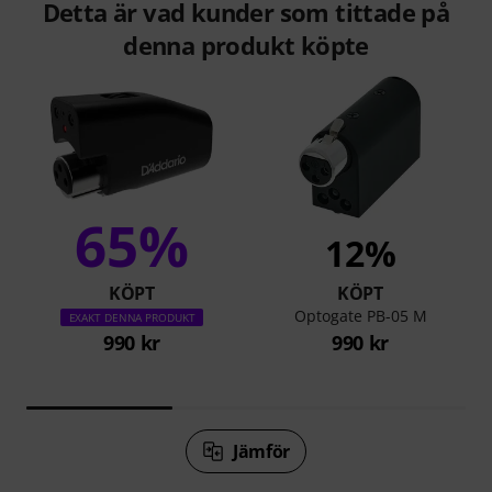
Detta är vad kunder som tittade på
denna produkt köpte
65%
12%
KÖPT
KÖPT
Optogate PB-05 M
EXAKT DENNA PRODUKT
990 kr
990 kr
Jämför