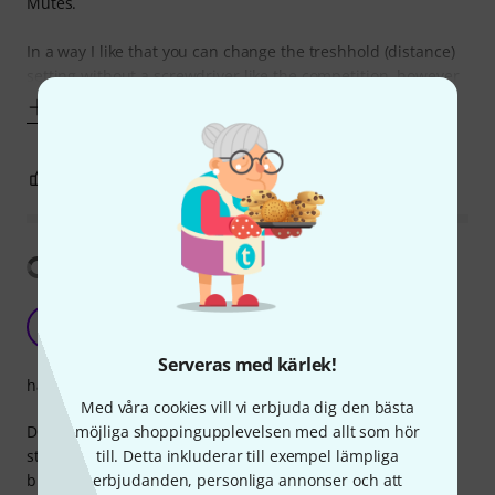
Mutes.
In a way I like that you can change the treshhold (distance)
setting without a screwdriver like the competition, however
Visa mer
7
0
ANMÄL RECENSION
Visa översättning
Easy and clean auto mute.
H
hakonfl 17.01.2026
Serveras med kärlek!
hantverkskvalitet
Med våra cookies vill vi erbjuda dig den bästa
Does exactly what you want. Mutes unused vocalmics on
möjliga shoppingupplevelsen med allt som hör
stage. Easy adjustment of distance, and it has a bypass
till. Detta inkluderar till exempel lämpliga
button. Sometimes i put tape over these after adjusting.
erbjudanden, personliga annonser och att