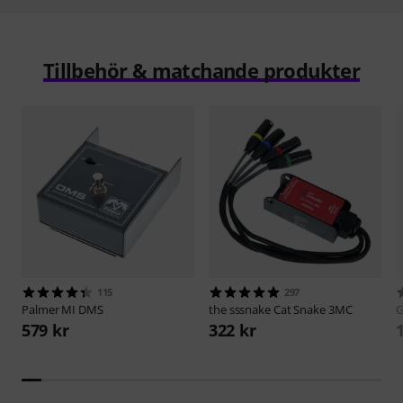
Tillbehör & matchande produkter
115
297
Palmer
MI DMS
the sssnake
Cat Snake 3MC
G
579 kr
322 kr