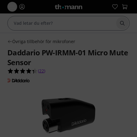
Börja 
Övriga tillbehör för mikrofoner
Daddario PW-IRMM-01 Micro Mute
Sensor
4.4 av 5 stjärnor från 22 kundbetyg
(
22
)