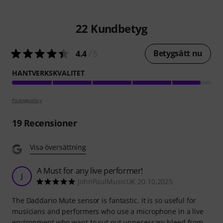
22
Kundbetyg
Betygsätt nu
4.4
/ 5
HANTVERKSKVALITET
Poängpolicy
19
Recensioner
Visa översättning
A Must for any live performer!
J
JohnPaulMusicUK 20.10.2025
The Daddario Mute sensor is fantastic. it is so useful for
musicians and performers who use a microphone in a live
environment who want to cut out unnecessary bleed from