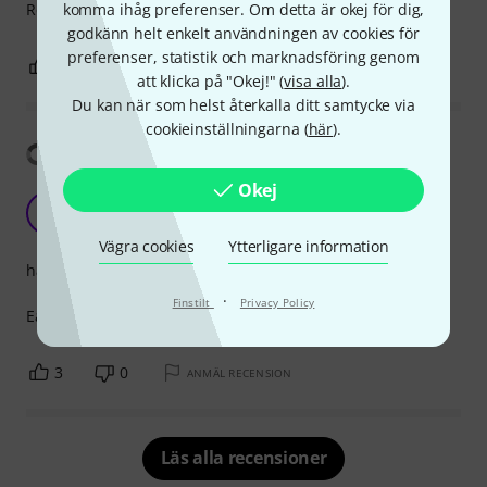
Red light when open, dark when silent.
komma ihåg preferenser. Om detta är okej för dig,
godkänn helt enkelt användningen av cookies för
preferenser, statistik och marknadsföring genom
3
0
ANMÄL RECENSION
att klicka på "Okej!" (
visa alla
).
Du kan när som helst återkalla ditt samtycke via
cookieinställningarna (
här
).
Visa översättning
Okej
Best Optogate in the market
B
Bleg 25.01.2026
Vägra cookies
Ytterligare information
hantverkskvalitet
·
Finstilt
Privacy Policy
Easiest to use, only needs 48v for power, lasts very long.
3
0
ANMÄL RECENSION
Läs alla recensioner