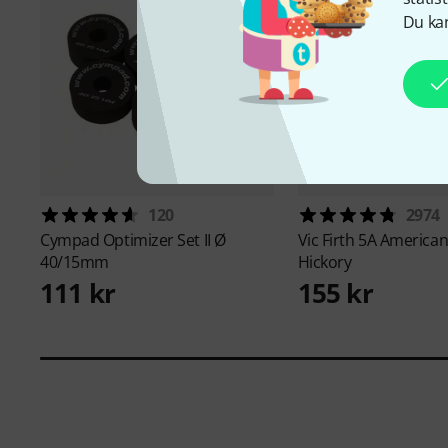
Du kan
120
2974
Cympad
Optimizer Set II Ø
Vic Firth
5A American 
40/15mm
Hickory
111 kr
155 kr