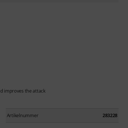
d improves the attack
Artikelnummer
283228