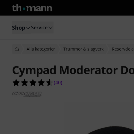
Shop
Service
Alla kategorier
Trummor & slagverk
Reservdela
Cympad Moderator Do
4.6 av 5 stjärnor från 40 kundbetyg
(
40
)