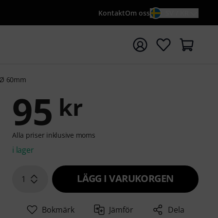
Kontakt
Om oss
SV / KR
a sökningen med söktermen {searchTerm}
t Ø 60mm
95
kr
Alla priser inklusive moms
i lager
LÄGG I VARUKORGEN
1
Bokmärk
Jämför
Dela