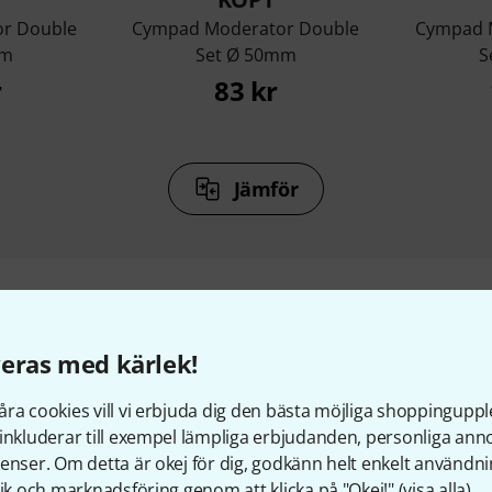
r Double
Cympad Moderator Double
Cympad 
mm
Set Ø 50mm
S
r
83 kr
Jämför
eras med kärlek!
llbehör & matchande produk
ra cookies vill vi erbjuda dig den bästa möjliga shoppingupple
inkluderar till exempel lämpliga erbjudanden, personliga an
enser. Om detta är okej för dig, godkänn helt enkelt användni
tik och marknadsföring genom att klicka på "Okej!" (
visa alla
).