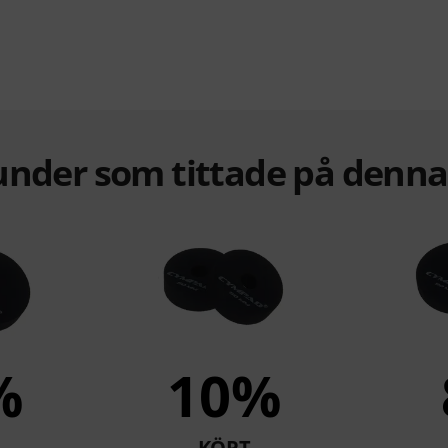
under som tittade på denn
%
10%
KÖPT