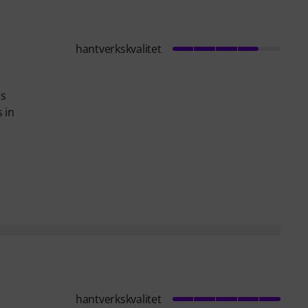
hantverkskvalitet
is
 in
hantverkskvalitet