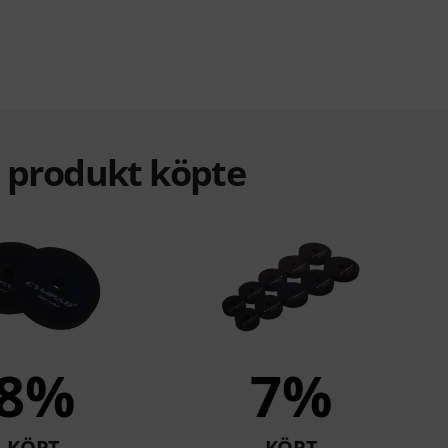
a produkt köpte
8%
7%
KÖPT
KÖPT