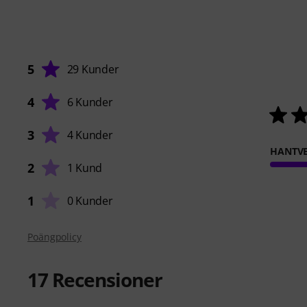
5
29 Kunder
4
6 Kunder
3
4 Kunder
HANTVE
2
1 Kund
1
0 Kunder
Poängpolicy
17
Recensioner