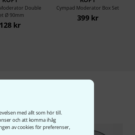
Moderator Double
Cympad Moderator Box Set
et Ø 90mm
399 kr
128 kr
ter
velsen med allt som hör till.
nonser och att komma ihåg
ngen av cookies för preferenser,