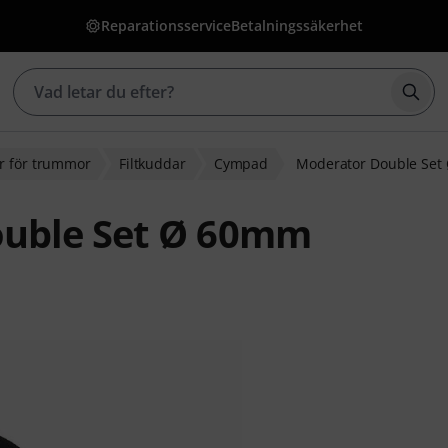
Reparationsservice
Betalningssäkerhet
Börj
r för trummor
Filtkuddar
Cympad
Moderator Double Se
uble Set Ø 60mm