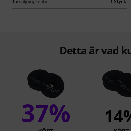
försäljningsenhet
1 Styck
Detta är vad k
37%
14
KÖPT
KÖPT