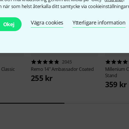
 när som helst återkalla ditt samtycke via cookieinställningar
Vägra cookies
Ytterligare information
Okej
2045
Classic
Remo
14" Ambassador Coated
Millenium
C
Stand
255 kr
359 kr