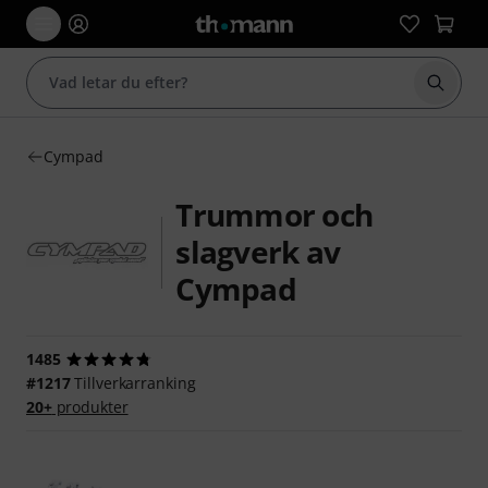
Börja 
Cympad
Trummor och
slagverk av
Cympad
1485
#1217
Tillverkarranking
20+
produkter