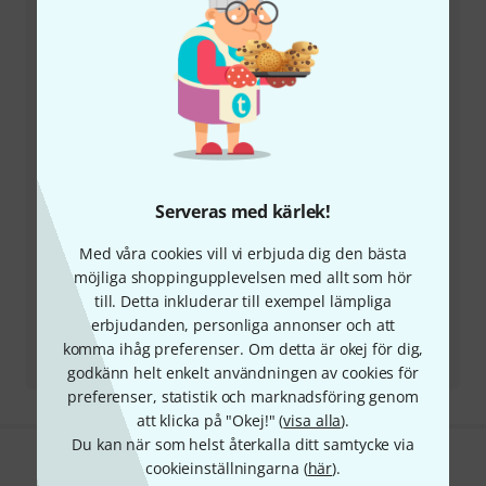
frågor eller problem
Ha kundnumret i beredskap
Öppettider (CEST - Centraleuropeisk
sommartid)
Ordna återuppringning
Serveras med kärlek!
Fler kontaktalternativ
Med våra cookies vill vi erbjuda dig den bästa
möjliga shoppingupplevelsen med allt som hör
Skicka tillbaka produkt
till. Detta inkluderar till exempel lämpliga
erbjudanden, personliga annonser och att
Alla kontakter
komma ihåg preferenser. Om detta är okej för dig,
godkänn helt enkelt användningen av cookies för
preferenser, statistik och marknadsföring genom
att klicka på "Okej!" (
visa alla
).
Du kan när som helst återkalla ditt samtycke via
cookieinställningarna (
här
).
Gillar du vad du ser?