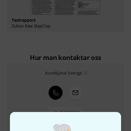
Testrapport
Zultan Raw SlapClap
Hur man kontaktar oss
Kundtjänst Sverige
+46-858097801
Vår kundtjänst är här för att hjälpa till med eventuella