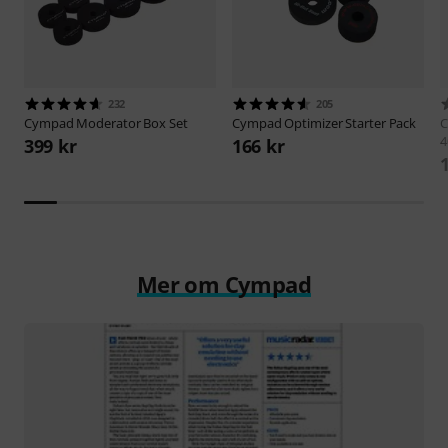
232
205
Cympad
Moderator Box Set
Cympad
Optimizer Starter Pack
399 kr
166 kr
Mer om Cympad