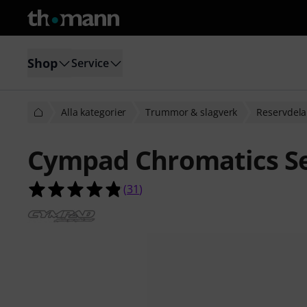
Shop
Service
Alla kategorier
Trummor & slagverk
Reservdela
Cympad Chromatics S
4.8 av 5 stjärnor från 31 kundbetyg
(
31
)