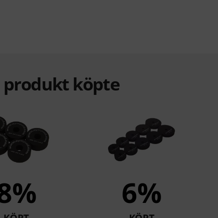
a produkt köpte
8%
6%
KÖPT
KÖPT