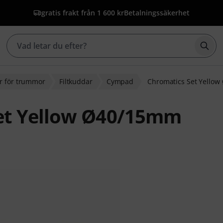
gratis frakt från 1 600 kr
Betalningssäkerhet
Börj
r för trummor
Filtkuddar
Cympad
Chromatics Set Yello
et Yellow Ø40/15mm