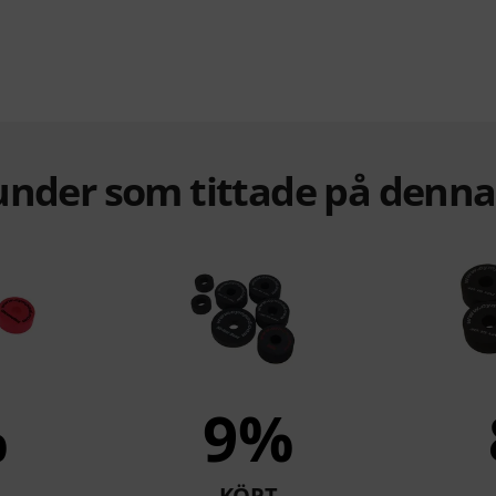
under som tittade på denn
%
9%
KÖPT