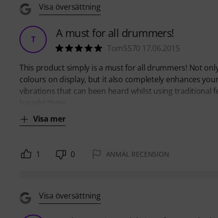
Visa översättning
A must for all drummers!
T
Tom5570 17.06.2015
This product simply is a must for all drummers! Not onl
colours on display, but it also completely enhances yo
vibrations that can been heard whilst using traditional f
bought three
Visa mer
1
0
ANMÄL RECENSION
Visa översättning