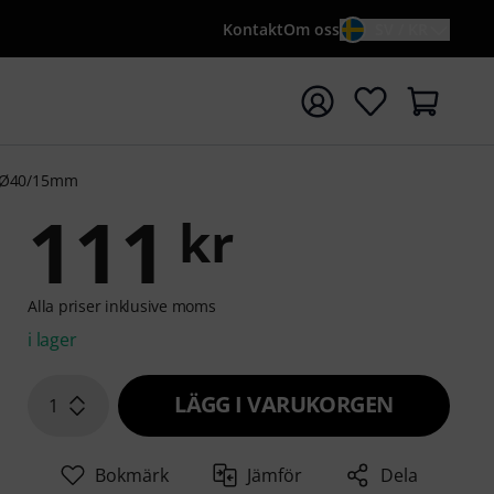
Kontakt
Om oss
SV / KR
a sökningen med söktermen {searchTerm}
w Ø40/15mm
111
kr
Alla priser inklusive moms
i lager
LÄGG I VARUKORGEN
1
Bokmärk
Jämför
Dela