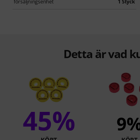
försäljningsenhet
1 Styck
Detta är vad k
45%
9
KÖPT
KÖPT