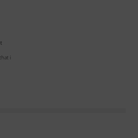
t
hat i