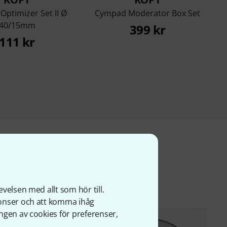
ptimizer Set II Ø
Cympad Moderator Box Set
40/15mm
399 kr
111 kr
ter
velsen med allt som hör till.
nonser och att komma ihåg
ngen av cookies för preferenser,