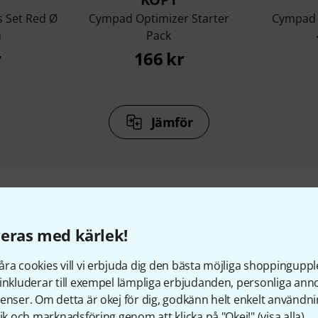
 Set Red Ø
Cympad Optimizer Starter
Cympad O
m
Pack
r
166 kr
Jämför
eras med kärlek!
llbehör & matchande produk
ra cookies vill vi erbjuda dig den bästa möjliga shoppingupple
inkluderar till exempel lämpliga erbjudanden, personliga an
enser. Om detta är okej för dig, godkänn helt enkelt användni
tik och marknadsföring genom att klicka på "Okej!" (
visa alla
).