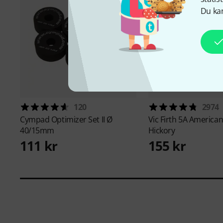
Du kan
120
2974
Cympad
Optimizer Set II Ø
Vic Firth
5A American 
40/15mm
Hickory
111 kr
155 kr