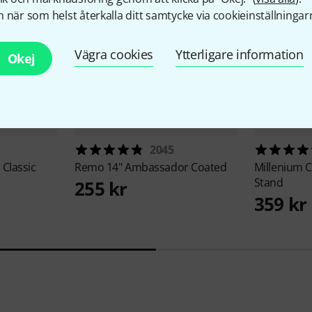
 när som helst återkalla ditt samtycke via cookieinställningar
Vägra cookies
Ytterligare information
Okej
2045
Classic
Remo
14" Ambassador Coated
Millenium
C
Stand
255 kr
359 kr