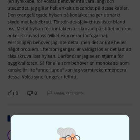
(en synkkabel för Volcas behöver inte vara lång) och
utseendet. Jag gillar helt enkelt utseendet på dessa kablar.
Den orangefärgade hylsan på kontakterna ger utmärkt
skydd mot kabelbrott. För gör-det-själv-entusiaster bland
oss: Metallhylsan för kontakten är skruvad på stiftet och kan
enkelt skruvas loss (vilket exponerar lödfogarna).
Personligen behöver jag inte detta, men det är inte heller
något problem. Eftersom gängan är väldigt lös är det lätt att
råka skruva loss hylsan. Därför drar jag av en stjärna för
byggkvaliteten. Så för alla som behöver en monokabel som
kanske är lite "annorlunda" kan jag varmt rekommendera
dessa. Volca sync fungerar felfritt.
0
0
ANMÄL RECENSION
Visa original
Pålitlig och robust.
M
Mato-Caen 25.06.2020