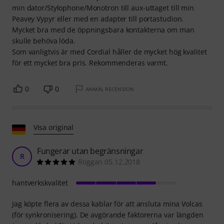
min dator/Stylophone/Monotron till aux-uttaget till min
Peavey Vypyr eller med en adapter till portastudion.
Mycket bra med de öppningsbara kontakterna om man
skulle behöva löda.
Som vanligtvis är med Cordial håller de mycket hög kvalitet
för ett mycket bra pris. Rekommenderas varmt.
0
0
ANMÄL RECENSION
Visa original
Fungerar utan begränsningar
R
Roggan 05.12.2018
hantverkskvalitet
Jag köpte flera av dessa kablar för att ansluta mina Volcas
(för synkronisering). De avgörande faktorerna var längden