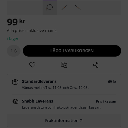
99
kr
Alla priser inklusive moms
i lager
LÄGG I VARUKORGEN
1
Standardleverans
69 kr
Väntas mellan
Tis., 11.08.
och
Ons., 12.08.
.
Snabb Leverans
Pris i kassan
Leveransdatum och fraktkostnader visas i kassan.
Fraktinformation