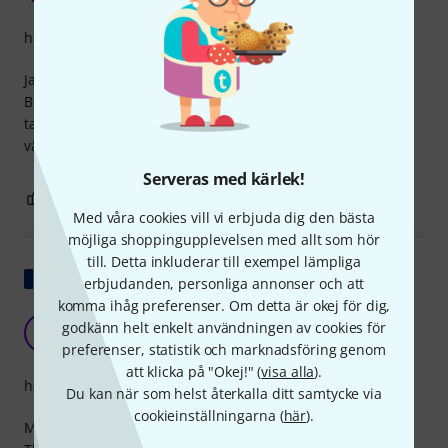
hantverkskvalitet
Jag köpte den här kabeln av en slump för att synka min
Behringer RD8 med min Arthuria DrumBrute Impact. Ärligt
talat, förutom att den här kabeln verkar väldigt robust och
välgjord, gör den sitt jobb perfekt och jag är väldigt nöjd.
Serveras med kärlek!
0
0
ANMÄL RECENSION
Med våra cookies vill vi erbjuda dig den bästa
möjliga shoppingupplevelsen med allt som hör
till. Detta inkluderar till exempel lämpliga
Visa original
erbjudanden, personliga annonser och att
komma ihåg preferenser. Om detta är okej för dig,
Okej
godkänn helt enkelt användningen av cookies för
D
D6643 07.09.2021
preferenser, statistik och marknadsföring genom
att klicka på "Okej!" (
visa alla
).
hantverkskvalitet
Du kan när som helst återkalla ditt samtycke via
cookieinställningarna (
här
).
Mycket välisolerad kabel, bra kvalitet. Fina lödfogar.