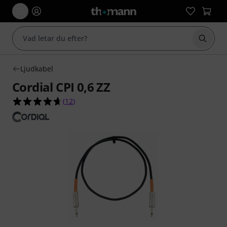
Börja 
Ljudkabel
Cordial CPI 0,6 ZZ
4.7 av 5 stjärnor från 12 kundbetyg
(
12
)