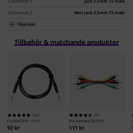
Connector 1
Jack 3,5mm TS male
Connector 2
Mini Jack 3,5mm TS male
Visa mer
Tillbehör & matchande produkter
1256
234
Cordial
CFM 1,5 VV
the sssnake
DD1015
t
92 kr
111 kr