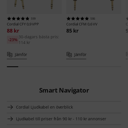
599
586
Cordial
CFY 0,9 VPP
Cordial
CFM 0,6 VV
C
88 kr
85 kr
30-dagars bästa pris:
-23%
114 kr
Jämför
Jämför
Smart Navigator
Cordial Ljudkabel en överblick
Ljudkabel till priser från 90 kr - 110 kr annonser