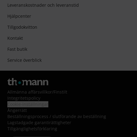
Leveranskostnader och leveranstid
Hjälpcenter
Tillgodokvitton
Kontakt
Fast butik
Service överblick
Allmänna affärsvillkor
/
Finstilt
Integritetspolicy
Cookie-inställningar
Ångerrätt
Beställningsprocess / slutförande av beställning
Lagstadgade garantirättigheter
Tillgänglighetsförklaring