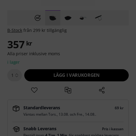
B-Stock
från 299 kr tillgänglig
357
kr
Alla priser inklusive moms
i lager
LÄGG I VARUKORGEN
1
Standardleverans
69 kr
Väntas mellan
Tors., 13.08.
och
Fre., 14.08.
.
Snabb Leverans
Pris i kassan
Beställ inom
4 Tim. 1 Min.
för snabbast möjliga leverans.