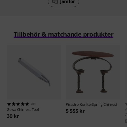
Jämför
Tillbehör & matchande produkter
200
Pirastro
KorfkerSpring Chinrest
Gewa
Chinrest Tool
V
5 555 kr
C
39 kr