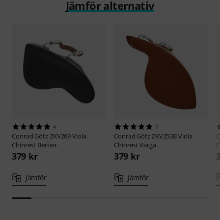
Jämför alternativ
4
1
Conrad Götz
ZKV269 Viola
Conrad Götz
ZKV253B Viola
C
Chinrest Berber
Chinrest Varga
C
379 kr
379 kr
Jämför
Jämför