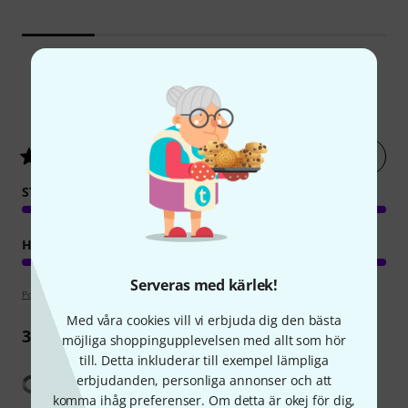
6
Kundbetyg
Betygsätt nu
5
/ 5
STABILITET
HANTVERKSKVALITET
Serveras med kärlek!
Poängpolicy
Med våra cookies vill vi erbjuda dig den bästa
3
Recensioner
möjliga shoppingupplevelsen med allt som hör
till. Detta inkluderar till exempel lämpliga
Visa översättning
erbjudanden, personliga annonser och att
komma ihåg preferenser. Om detta är okej för dig,