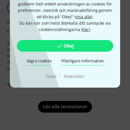
godkänn helt enkelt användningen av cookies för
M
Mayos 03.08.2022
preferenser, statistik och marknadsföring genom
att klicka på "Okej!" (
visa alla
).
stabilitet
Du kan när som helst återkalla ditt samtycke via
cookieinställningarna (
här
).
hantverkskvalitet
Very happy with this very low and flat chin rest. I bought
Okej
one for my violin and another one for my viola. I have a
short neck and for many years I have tried many different
Vägra cookies
Ytterligare information
chin rests, and I never found the right fit...after so many
years, I have finally found the chin rest that suits me best.
·
Finstilt
Privacy Policy
1
0
ANMÄL RECENSION
Läs alla recensioner