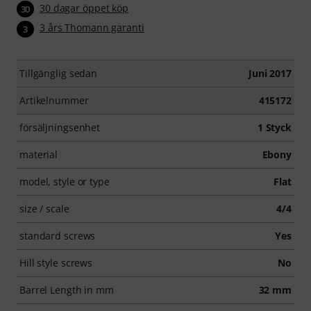
30 dagar öppet köp
30
3 års Thomann garanti
3
Tillgänglig sedan
Juni 2017
Artikelnummer
415172
försäljningsenhet
1 Styck
material
Ebony
model, style or type
Flat
size / scale
4/4
standard screws
Yes
Hill style screws
No
Barrel Length in mm
32 mm