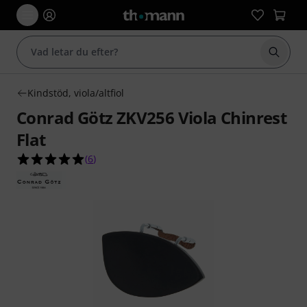
Börja 
Kindstöd, viola/altfiol
Conrad Götz ZKV256 Viola Chinrest
Flat
5.0 av 5 stjärnor från 6 kundbetyg
(
6
)