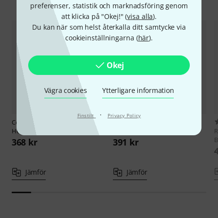
Jämför alternativ
preferenser, statistik och marknadsföring genom
att klicka på "Okej!" (
visa alla
).
Du kan när som helst återkalla ditt samtycke via
cookieinställningarna (
här
).
Okej
Vägra cookies
Ytterligare information
·
Finstilt
Privacy Policy
Code
18" Blast Clear Bass Drum
Code
18" Blast Coated Bass
Head
Drum
B
368 kr
391 kr
Jämför
Jämför