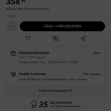
358
kr
Alla priser inklusive moms
i lager
LÄGG I VARUKORGEN
1
Standardleverans
69 kr
Från 1 600 kr gratis
Väntas mellan
Tors., 13.08.
och
Fre., 14.08.
.
Snabb Leverans
Pris i kassan
Leveransdatum och fraktkostnader visas i kassan.
Fraktinformation
35
SÄLJRANKING
i 18’’ Bastrummeskinn