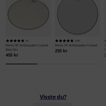
60
2046
Remo
18" Ambassador Coated
Remo
14" Ambassador Coated
M
Bass Dru
W
255 kr
455 kr
Visste du?