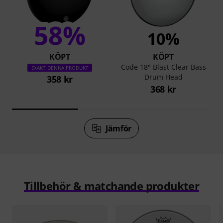
58%
10%
KÖPT
KÖPT
Code 18" Blast Clear Bass
EXAKT DENNA PRODUKT
Drum Head
358 kr
368 kr
Jämför
Tillbehör & matchande produkter