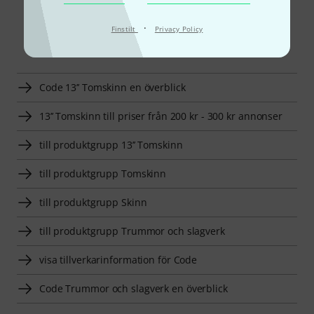
·
Finstilt
Privacy Policy
Smart Navigator
Code 13’’ Tomskinn en överblick
13’’ Tomskinn till priser från 200 kr - 300 kr annonser
till produktgrupp 13’’ Tomskinn
till produktgrupp Tomskinn
till produktgrupp Skinn
till produktgrupp Trummor och slagverk
visa tillverkarinformation för Code
Code Trummor och slagverk en överblick