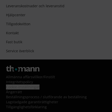
Leveranskostnader och leveranstid
Hjälpcenter
Tillgodokvitton
Kontakt
Fast butik
Service överblick
Allmänna affärsvillkor
/
Finstilt
Integritetspolicy
Cookie-inställningar
Ångerrätt
Beställningsprocess / slutförande av beställning
Lagstadgade garantirättigheter
Tillgänglighetsförklaring