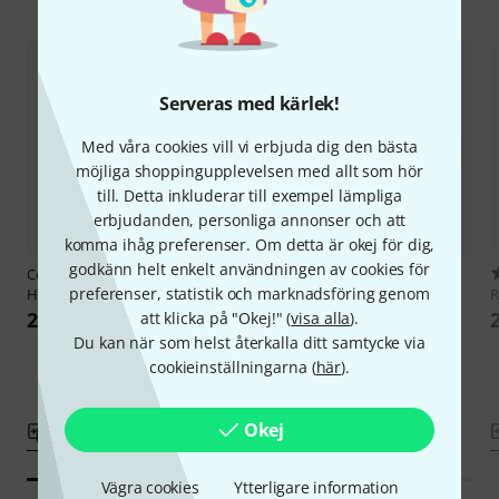
Serveras med kärlek!
Med våra cookies vill vi erbjuda dig den bästa
möjliga shoppingupplevelsen med allt som hör
till. Detta inkluderar till exempel lämpliga
erbjudanden, personliga annonser och att
komma ihåg preferenser. Om detta är okej för dig,
godkänn helt enkelt användningen av cookies för
Code
13" Generator Coated Tom
306
preferenser, statistik och marknadsföring genom
Head
Remo
13" Ambassador Coated
233 kr
211 kr
att klicka på "Okej!" (
visa alla
).
Du kan när som helst återkalla ditt samtycke via
cookieinställningarna (
här
).
Okej
Jämför
Jämför
Vägra cookies
Ytterligare information