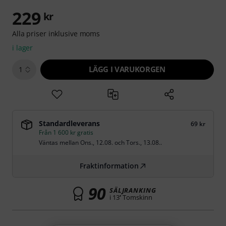
229
kr
Alla priser inklusive moms
i lager
LÄGG I VARUKORGEN
1
Standardleverans
69 kr
Från 1 600 kr gratis
Väntas mellan
Ons., 12.08.
och
Tors., 13.08.
.
Fraktinformation
90
SÄLJRANKING
i 13’’ Tomskinn