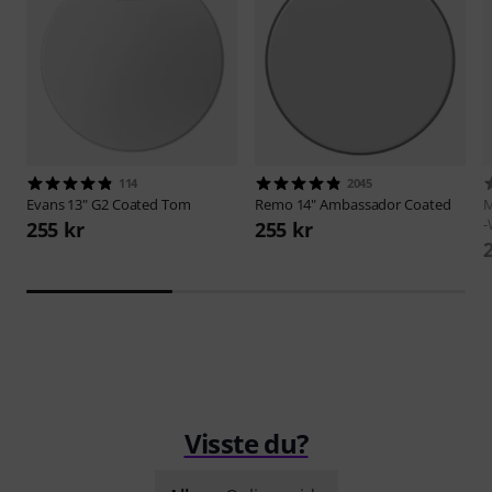
114
2045
Evans
13" G2 Coated Tom
Remo
14" Ambassador Coated
M
-
255 kr
255 kr
Visste du?