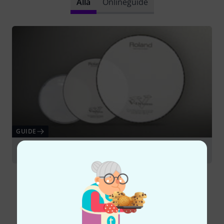
Alla
Onlineguide
GUIDE
Drumheads
Jämför alternativ