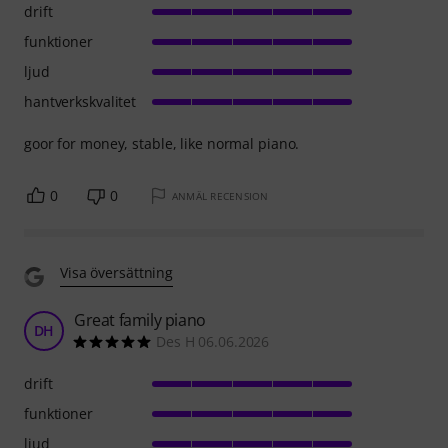
drift
funktioner
ljud
hantverkskvalitet
goor for money, stable, like normal piano.
0
0
ANMÄL RECENSION
Visa översättning
Great family piano
DH
Des H 06.06.2026
drift
funktioner
ljud