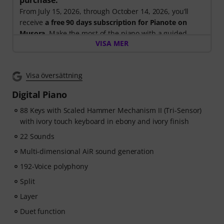
purchase.
From July 15, 2026, through October 14, 2026, you’ll
receive
a free 90 days subscription for Pianote on
Musora
. Make the most of the piano with a guided
VISA MER
learning path that shows you exactly what to practice
next, so you can spend less time wondering where to
start and more time playing.
Visa översättning
Whether you're just getting started or looking to
improve, Pianote on Musora helps you build skills, stay
Digital Piano
motivated, and make steady progress with lessons that
fit your level. Your free access includes
88 Keys with Scaled Hammer Mechanism II (Tri-Sensor)
- A guided learning path
with ivory touch keyboard in ebony and ivory finish
that teaches the right skills in
the right order.
22 Sounds
- Lessons from world-class pianists
like Jordan Rudess,
Multi-dimensional AiR sound generation
Jesús Molina, Lisa Witt, and more.
- A built-in Practice Tracker
to help you build better
192-Voice polyphony
habits, stay consistent, and see your progress over
Split
time.
Layer
- A supportive community
of piano players to help
keep you motivated.
Duet function
- Unlimited access
to lessons across piano, drums,