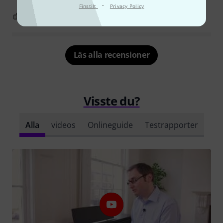
·
Finstilt
Privacy Policy
6
0
ANMÄL RECENSION
Läs alla recensioner
Visste du?
Alla
videos
Onlineguide
Testrapporter