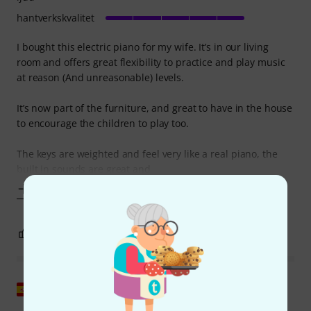
hantverkskvalitet
I bought this electric piano for my wife. It’s in our living
room and offers great flexibility to practice and play music
at reason (And unreasonable) levels.
It’s now part of the furniture, and great to have in the house
to encourage the children to play too.
The keys are weighted and feel very like a real piano, the
built in sounds are great and
Visa mer
0
0
ANMÄL RECENSION
Visa original