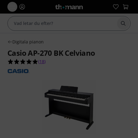
Börja 
Digitala pianon
Casio AP-270 BK Celviano
4.9 av 5 stjärnor från 18 kundbetyg
(
18
)