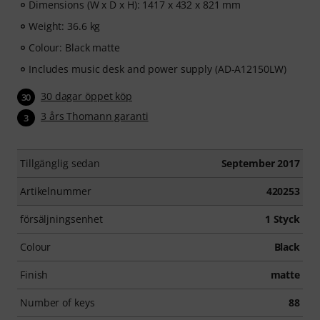
Dimensions (W x D x H): 1417 x 432 x 821 mm
Weight: 36.6 kg
Colour: Black matte
Includes music desk and power supply (AD-A12150LW)
30 dagar öppet köp
30
3 års Thomann garanti
3
Tillgänglig sedan
September 2017
Artikelnummer
420253
försäljningsenhet
1 Styck
Colour
Black
Finish
matte
Number of keys
88