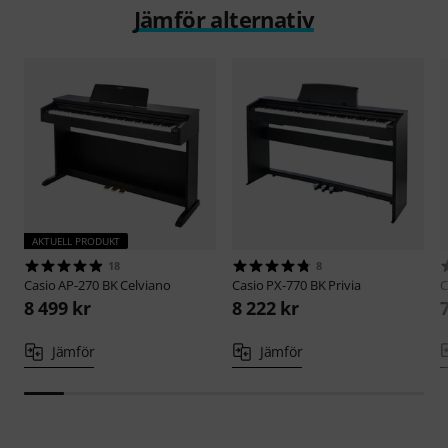
Jämför alternativ
AKTUELL PRODUKT
18
8
Casio
AP-270 BK Celviano
Casio
PX-770 BK Privia
C
8 499 kr
8 222 kr
Jämför
Jämför