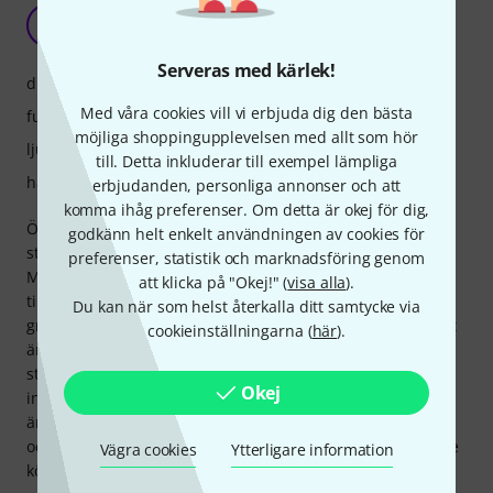
Excellent
D
Dennismarcos 06.08.2018
Serveras med kärlek!
drift
Med våra cookies vill vi erbjuda dig den bästa
funktioner
möjliga shoppingupplevelsen med allt som hör
ljud
till. Detta inkluderar till exempel lämpliga
hantverkskvalitet
erbjudanden, personliga annonser och att
komma ihåg preferenser. Om detta är okej för dig,
Övningspiano för hemmabruk. AP-270 är ett gediget och
godkänn helt enkelt användningen av cookies för
stabilt piano. Det har bra ljud och en realistisk känsla.
preferenser, statistik och marknadsföring genom
Monteringen är relativt enkel. Det erbjuder mer än
att klicka på "Okej!" (
visa alla
).
tillräckligt med alternativ för pianoövning. När det gäller
Du kan när som helst återkalla ditt samtycke via
grundläggande funktioner är det mer än tillräckligt. Internt
cookieinställningarna (
här
).
är det mycket likt Privia 770, men den här modellen är
större, har en mer imponerande närvaro i rummet och
Okej
inkluderar ett andra "flygel"-ljud. Det är bara något dyrare
än den tidigare nämnda modellen. Kvaliteten på finishen
och konstruktionen är utmärkt. Ett mycket tillfredsställande
Vägra cookies
Ytterligare information
köp.