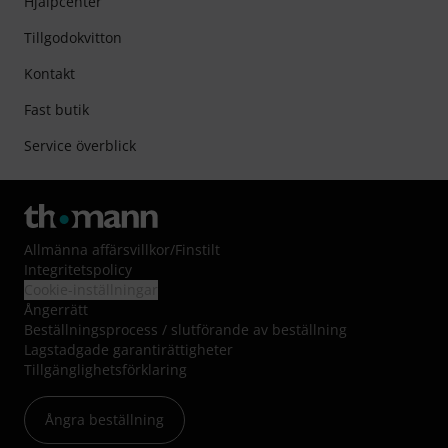
Hjälpcenter
Tillgodokvitton
Kontakt
Fast butik
Service överblick
Allmänna affärsvillkor
/
Finstilt
Integritetspolicy
Cookie-inställningar
Ångerrätt
Beställningsprocess / slutförande av beställning
Lagstadgade garantirättigheter
Tillgänglighetsförklaring
Ångra beställning