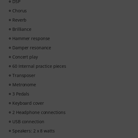
DSP
guitar, bass, and singing.
Chorus
After your order has been shipped, you will
automatically receive the activation code via email. The
Reverb
subscription ends automatically after expiration.
Brilliance
Hammer response
Damper resonance
Concert play
60 Internal practice pieces
Transposer
Metronome
3 Pedals
Keyboard cover
2 Headphone connections
USB connection
Speakers: 2 x 8 watts