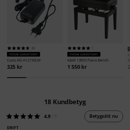
25
1
PASSAR GARANTERAT
PASSAR GARANTERAT
Casio
AD-A12150LW
K&M
13955 Piano Bench
B
325 kr
1 550 kr
18
Kundbetyg
Betygsätt nu
4.9
/ 5
DRIFT