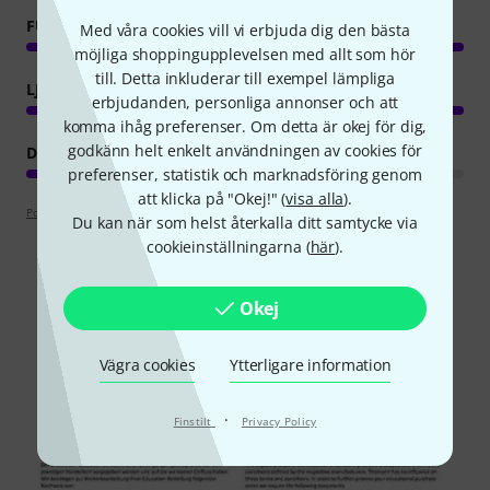
FUNKTIONER
Med våra cookies vill vi erbjuda dig den bästa
möjliga shoppingupplevelsen med allt som hör
till. Detta inkluderar till exempel lämpliga
LJUD/KVALITET
erbjudanden, personliga annonser och att
komma ihåg preferenser. Om detta är okej för dig,
godkänn helt enkelt användningen av cookies för
DATORANVÄNDNING
preferenser, statistik och marknadsföring genom
att klicka på "Okej!" (
visa alla
).
Poängpolicy
Du kan när som helst återkalla ditt samtycke via
cookieinställningarna (
här
).
Okej
Visste du?
Vägra cookies
Ytterligare information
Alla
Nedladdningar
·
Finstilt
Privacy Policy