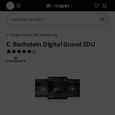
Börja 
Programvara för utbildning
C. Bechstein Digital Grand EDU
5.0 av 5 stjärnor från 2 kundbetyg
(
2
)