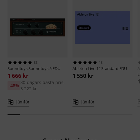
83
18
Soundtoys
Soundtoys 5 EDU
Ableton
Live 12 Standard EDU
A
1 666 kr
1 550 kr
30-dagars bästa pris:
-48%
3 222 kr
Jämför
Jämför