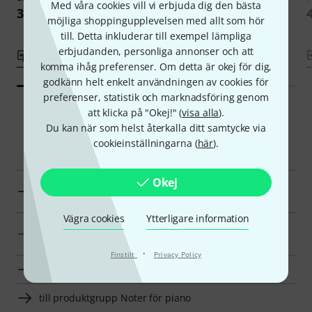
Med våra cookies vill vi erbjuda dig den bästa
333 kr
333 kr
möjliga shoppingupplevelsen med allt som hör
till. Detta inkluderar till exempel lämpliga
erbjudanden, personliga annonser och att
Jämför
Jämför
komma ihåg preferenser. Om detta är okej för dig,
godkänn helt enkelt användningen av cookies för
preferenser, statistik och marknadsföring genom
att klicka på "Okej!" (
visa alla
).
Du kan när som helst återkalla ditt samtycke via
Smart Navigator
cookieinställningarna (
här
).
Okej
Breitkopf & Härtel Klassiska Noter för Klaviatur en
överblick
Vägra cookies
Ytterligare information
Klassiska Noter för Klaviatur till priser från 350 kr - 450
kr annonser
·
Finstilt
Privacy Policy
till produktgrupp Klassiska Noter för Klaviatur
till produktgrupp Noter för piano