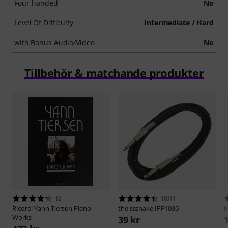
Four-handed
No
Level Of Difficulty
Intermediate / Hard
with Bonus Audio/Video
No
Tillbehör & matchande produkter
12
18011
Ricordi
Yann Tiersen Piano
the sssnake
IPP1030
M
Works
39 kr