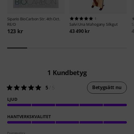
Sipario
BioCarbon Str. 4th Oct.
1
RE/D
Salvi
Una Mahogany Silkgut
S
123 kr
43 490 kr
4
1
Kundbetyg
Betygsätt nu
5
/ 5
LJUD
HANTVERKSKVALITET
Poängpolicy