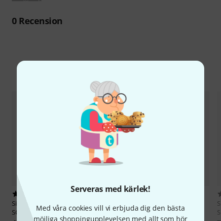
0
Recension
Jämför alternativ
Serveras med kärlek!
2
1
Sipario
BioCarbon Str. 4th Oct.
Sipario
Silkgut Copper 4th F
S
Med våra cookies vill vi erbjuda dig den bästa
SOL/G
No.28
S
möjliga shoppingupplevelsen med allt som hör