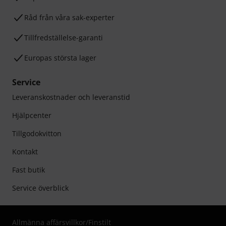
Råd från våra sak-experter
Tillfredställelse-garanti
Europas största lager
Service
Leveranskostnader och leveranstid
Hjälpcenter
Tillgodokvitton
Kontakt
Fast butik
Service överblick
Allmänna affärsvillkor
/
Finstilt