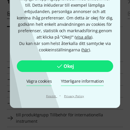
123 kr
117 kr
till. Detta inkluderar till exempel lämpliga
erbjudanden, personliga annonser och att
Jämför
Jämför
komma ihåg preferenser. Om detta är okej för dig,
godkänn helt enkelt användningen av cookies för
preferenser, statistik och marknadsföring genom
att klicka på "Okej!" (
visa alla
).
Du kan när som helst återkalla ditt samtycke via
Smart Navigator
cookieinställningarna (
här
).
Okej
Sipario Hak-harpa en överblick
Hak-harpa till priser från 100 kr - 140 kr annonser
Vägra cookies
Ytterligare information
till produktgrupp Hak-harpa
·
Finstilt
Privacy Policy
till produktgrupp Harpor
till produktgrupp Tillbehör för internationella
instrument