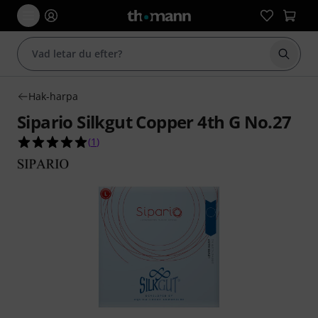
Börja 
Hak-harpa
Sipario Silkgut Copper 4th G No.27
5.0 av 5 stjärnor från 1 kundbetyg
(
1
)