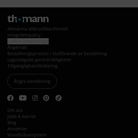
Allmänna affärsvillkor
/
Finstilt
Integritetspolicy
Cookie-inställningar
Ångerrätt
Beställningsprocess / slutförande av beställning
Lagstadgade garantirättigheter
Tillgänglighetsförklaring
Ångra beställning
Om oss
Jobb & karriär
Blog
Annonser
Visselblåsarsystem