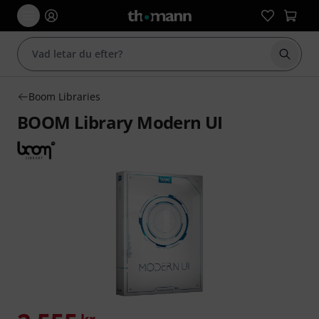
Börja 
Boom Libraries
BOOM Library Modern UI