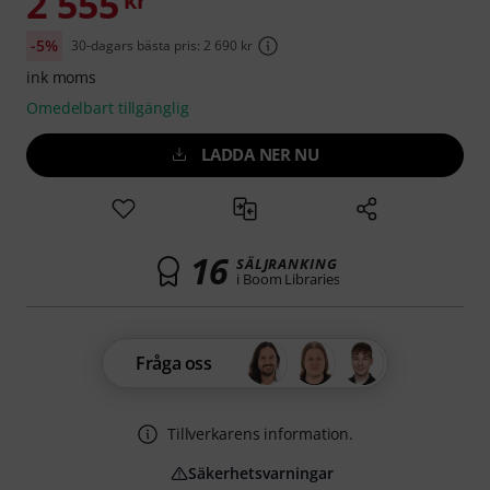
2 555
kr
-5%
30-dagars bästa pris: 2 690 kr
ink moms
Omedelbart tillgänglig
LADDA NER NU
16
SÄLJRANKING
i Boom Libraries
Fråga oss
Tillverkarens information.
Säkerhetsvarningar