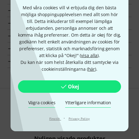
Med våra cookies vill vi erbjuda dig den bästa
till produktgrupp Boom Libraries
möjliga shoppingupplevelsen med allt som hör
till. Detta inkluderar till exempel lämpliga
till produktgrupp Ljudbibilotek
erbjudanden, personliga annonser och att
komma ihåg preferenser. Om detta är okej för dig,
till produktgrupp Mjukvara
godkänn helt enkelt användningen av cookies för
preferenser, statistik och marknadsföring genom
visa tillverkarinformation för BOOM Library
att klicka på "Okej!" (
visa alla
).
BOOM Library Mjukvara en överblick
Du kan när som helst återkalla ditt samtycke via
cookieinställningarna (
här
).
Okej
Gillar du vad du ser?
Vägra cookies
Ytterligare information
Dela
Hjälp & Feedback
·
Finstilt
Privacy Policy
Nyligen visade produkter