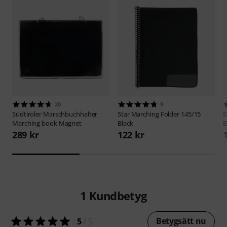
20
9
Südtiroler Marschbuchhalter
Star
Marching Folder 145/15
S
Marching book Magnet
Black
B
289 kr
122 kr
1
Kundbetyg
Betygsätt nu
5
/ 5