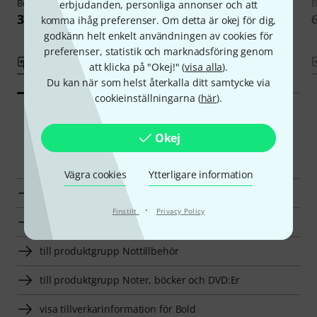
Bold
0300a Marching Sheet Bag
B
erbjudanden, personliga annonser och att
279 kr
399 kr
komma ihåg preferenser. Om detta är okej för dig,
godkänn helt enkelt användningen av cookies för
preferenser, statistik och marknadsföring genom
Jämför
Jämför
att klicka på "Okej!" (
visa alla
).
Du kan när som helst återkalla ditt samtycke via
cookieinställningarna (
här
).
Okej
Smart Navigator
Vägra cookies
Ytterligare information
Bold Marschkartor en överblick
·
Finstilt
Privacy Policy
till produktgrupp Marschkartor
till produktgrupp Nottillbehör
till produktgrupp Noter, böcker och DVD:Er
visa tillverkarinformation för Bold