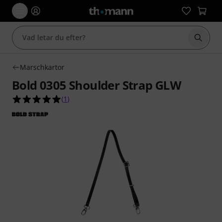
Börja 
Marschkartor
Bold 0305 Shoulder Strap GLW
5.0 av 5 stjärnor från 1 kundbetyg
(
1
)