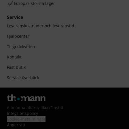
Europas största lager
Service
Leveranskostnader och leveranstid
Hjälpcenter
Tillgodokvitton
Kontakt
Fast butik
Service överblick
Allmänna affärsvillkor
/
Finstilt
Integritetspolicy
Cookie-inställningar
Ångerrätt