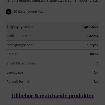
genuine leather, adjustable slider, 2 carabiner hooks, black
30 dagar öppet köp
30
Tillgänglig sedan
April 2026
Artikelnummer
642984
försäljningsenhet
1 Styck
Colour
Black
Sheet Music Cases
0
Landscape
No
Portrait format
No
Tillbehör & matchande produkter