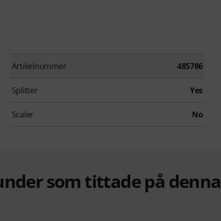
Artikelnummer
485786
Splitter
Yes
Scaler
No
under som tittade på denn