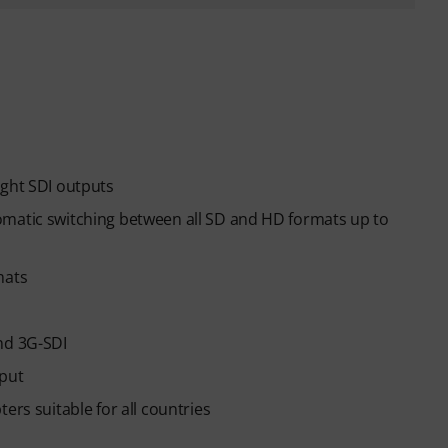
ight SDI outputs
omatic switching between all SD and HD formats up to
mats
nd 3G-SDI
nput
ers suitable for all countries