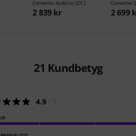
Converter Audio to SDI 2
Converter S
2 839 kr
2 699 
21
Kundbetyg
4.9
/ 5
JUD
RKSKVALITET