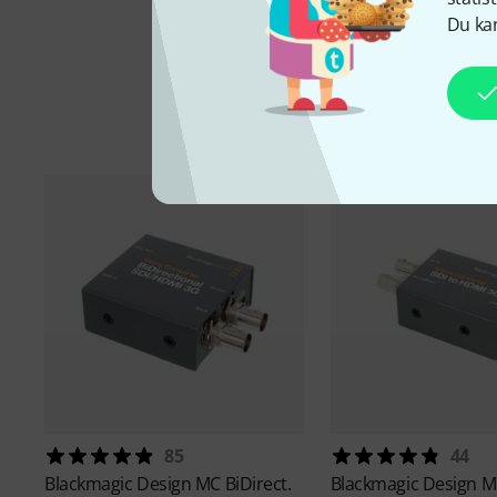
Du kan
Ti
85
44
Blackmagic Design
MC BiDirect.
Blackmagic Design
M