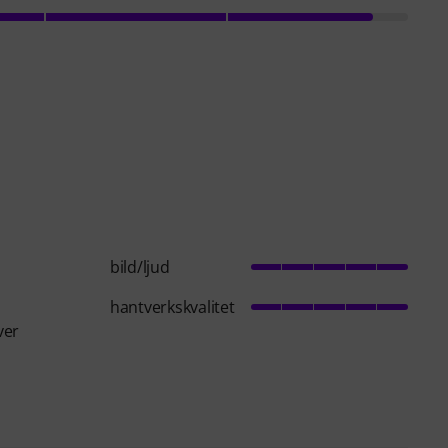
bild/ljud
hantverkskvalitet
ver