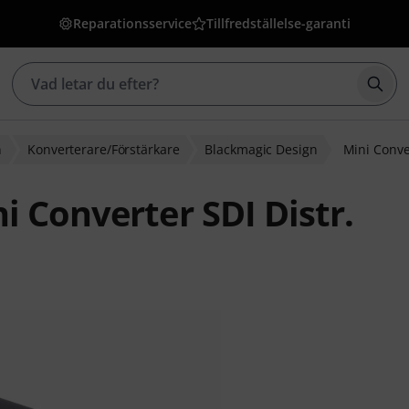
Reparationsservice
Tillfredställelse-garanti
Börj
n
Konverterare/Förstärkare
Blackmagic Design
Mini Conver
 Converter SDI Distr.