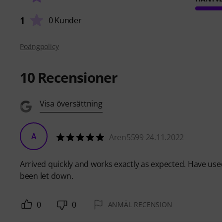
1
0 Kunder
Poängpolicy
10
Recensioner
Visa översättning
A
Aren5599 24.11.2022
Arrived quickly and works exactly as expected. Have use
been let down.
0
0
ANMÄL RECENSION