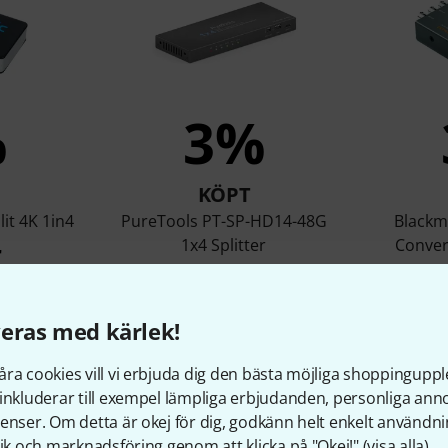
%
3%
KÖPT
it 4K 1in4
PureTools PT-SP-HD14-48G
Blackm
1x4 Splitter
Convert
r
1 399 kr
eras med kärlek!
Jämför
ra cookies vill vi erbjuda dig den bästa möjliga shoppingupple
inkluderar till exempel lämpliga erbjudanden, personliga an
enser. Om detta är okej för dig, godkänn helt enkelt användni
tik och marknadsföring genom att klicka på "Okej!" (
visa alla
).