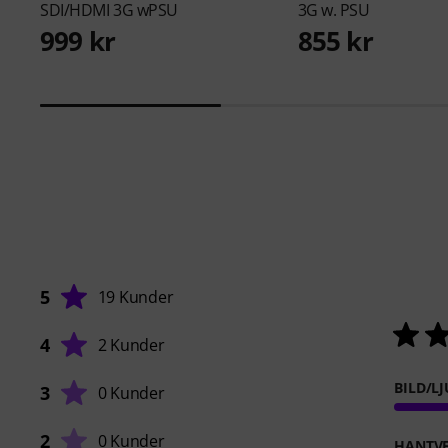
SDI/HDMI 3G wPSU
3G w. PSU
999 kr
855 kr
5
19 Kunder
4
2 Kunder
BILD/L
3
0 Kunder
2
0 Kunder
HANTVE