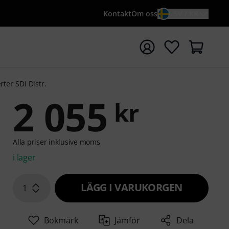
Kontakt
Om oss
SV / KR
a sökningen med söktermen {searchTerm}
ter SDI Distr.
2 055
kr
Alla priser inklusive moms
i lager
LÄGG I VARUKORGEN
1
Bokmärk
Jämför
Dela