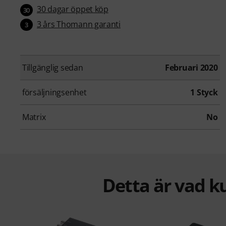
30 dagar öppet köp
30
3 års Thomann garanti
3
Tillgänglig sedan
Februari 2020
försäljningsenhet
1 Styck
Matrix
No
Detta är vad k