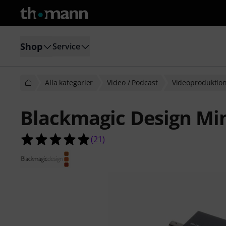
Shop
Service
Alla kategorier
Video / Podcast
Videoproduktio
Blackmagic Design Mini
4.9 av 5 stjärnor från 21 kundbetyg
(
21
)