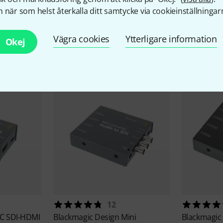
 när som helst återkalla ditt samtycke via cookieinställningar
Vägra cookies
Ytterligare information
llbehör & matchande produk
Okej
12
C SDI-HDMI
Blackmagic Design
Mini
Blackmagic