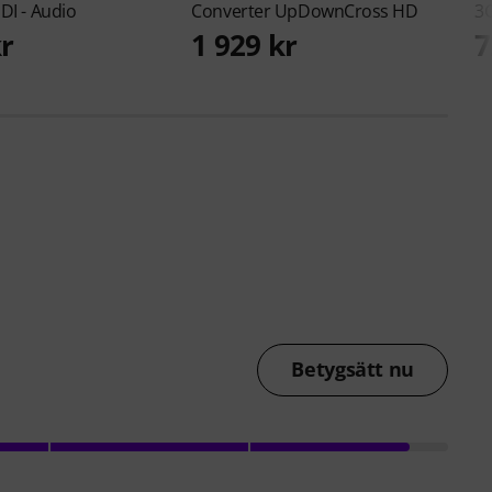
DI - Audio
Converter UpDownCross HD
3
kr
1 929 kr
7
Betygsätt nu