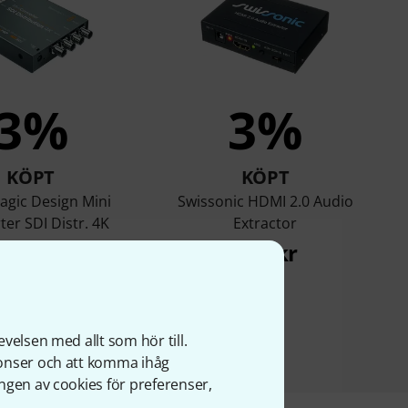
3%
3%
KÖPT
KÖPT
agic Design Mini
Swissonic HDMI 2.0 Audio
er SDI Distr. 4K
Extractor
4 199 kr
439 kr
velsen med allt som hör till.
nonser och att komma ihåg
ngen av cookies för preferenser,