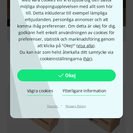
möjliga shoppingupplevelsen med allt som hör
till. Detta inkluderar till exempel lämpliga
erbjudanden, personliga annonser och att
GUIDE
komma ihåg preferenser. Om detta är okej för dig,
godkänn helt enkelt användningen av cookies för
Percussion Instruments
preferenser, statistik och marknadsföring genom
att klicka på "Okej!" (
visa alla
).
Du kan när som helst återkalla ditt samtycke via
cookieinställningarna (
här
).
Jämför alternativ
Okej
Vägra cookies
Ytterligare information
·
Finstilt
Privacy Policy