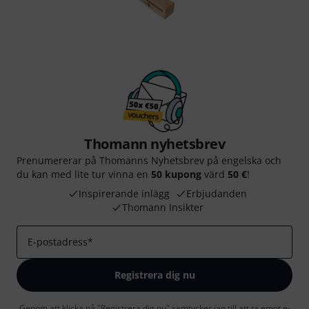
Thomann nyhetsbrev
Prenumererar på Thomanns Nyhetsbrev på engelska och
du kan med lite tur vinna en
50 kupong
värd
50 €
!
Inspirerande inlägg
Erbjudanden
Thomann Insikter
E-postadress
*
Registrera dig nu
Genom att klicka på "Registrera dig nu" samtycker jag till att ta emot e-