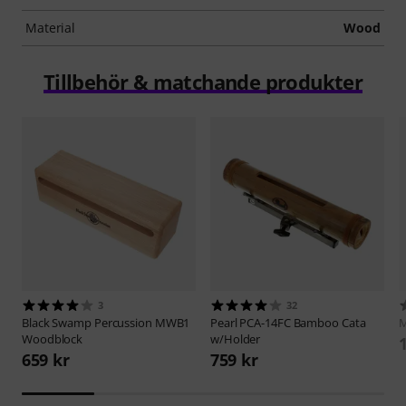
Material
Wood
Tillbehör & matchande produkter
3
32
Black Swamp Percussion
MWB1
Pearl
PCA-14FC Bamboo Cata
M
Woodblock
w/Holder
659 kr
759 kr