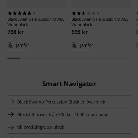
3
2
Black Swamp Percussion
MWB0
Black Swamp Percussion
MWB3
B
Woodblock
Woodblock
W
738 kr
593 kr
Jämför
Jämför
Smart Navigator
Black Swamp Percussion Block en överblick
Block till priser från 500 kr - 1000 kr annonser
till produktgrupp Block