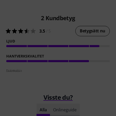
2
Kundbetyg
Betygsätt nu
3.5
/ 5
LJUD
HANTVERKSKVALITET
Poängpolicy
Visste du?
Alla
Onlineguide