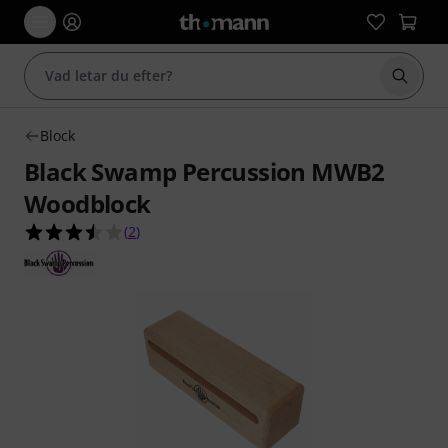
Börja 
Block
Black Swamp Percussion MWB2
Woodblock
3.5 av 5 stjärnor från 2 kundbetyg
(
2
)