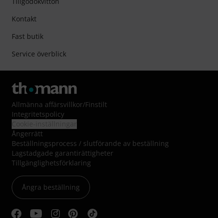
Tillgodokvitton
Kontakt
Fast butik
Service överblick
Allmänna affärsvillkor
/
Finstilt
Integritetspolicy
Cookie-inställningar
Ångerrätt
Beställningsprocess / slutförande av beställning
Lagstadgade garantirättigheter
Tillgänglighetsförklaring
Ångra beställning