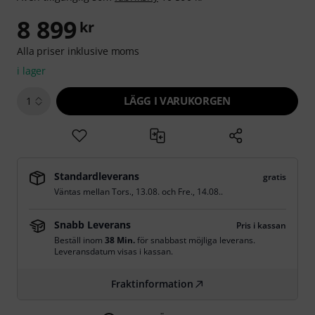
8 899
kr
Alla priser inklusive moms
i lager
LÄGG I VARUKORGEN
1
Standardleverans
gratis
Väntas mellan
Tors., 13.08.
och
Fre., 14.08.
.
Snabb Leverans
Pris i kassan
Beställ inom
38 Min.
för snabbast möjliga leverans.
Leveransdatum visas i kassan.
Fraktinformation