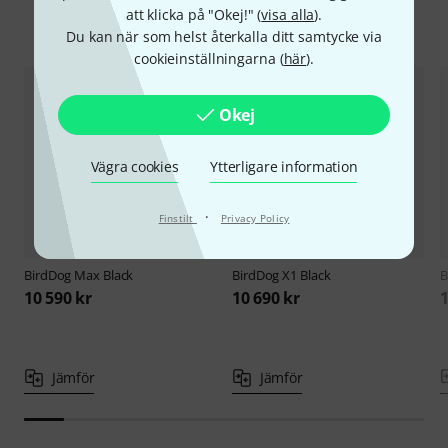
att klicka på "Okej!" (
visa alla
).
Jämför alternativ
Du kan när som helst återkalla ditt samtycke via
cookieinställningarna (
här
).
Okej
Vägra cookies
Ytterligare information
·
Finstilt
Privacy Policy
BirdDog
Max Black
BirdDog
X1 Black
B
10 590 kr
10 690 kr
1
Jämför
Jämför