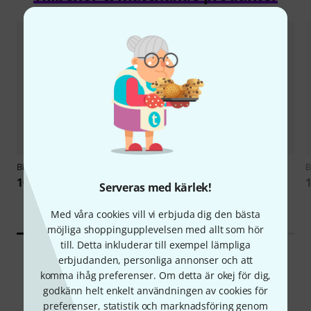
BirdDog
X1 Black
251
B
the t.bone
MB 88U Dual
10 690 kr
1
Serveras med kärlek!
439 kr
Med våra cookies vill vi erbjuda dig den bästa
möjliga shoppingupplevelsen med allt som hör
till. Detta inkluderar till exempel lämpliga
erbjudanden, personliga annonser och att
komma ihåg preferenser. Om detta är okej för dig,
godkänn helt enkelt användningen av cookies för
preferenser, statistik och marknadsföring genom