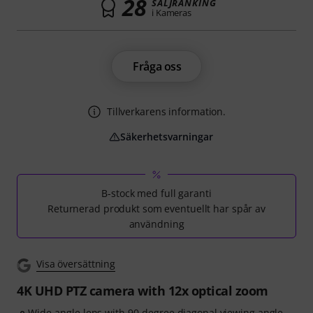
28
SÄLJRANKING
i Kameras
Fråga oss
Tillverkarens information.
Säkerhetsvarningar
B-stock med full garanti
Returnerad produkt som eventuellt har spår av
användning
Visa översättning
4K UHD PTZ camera with 12x optical zoom
Wide-angle lens with 90-degree diagonal viewing angle