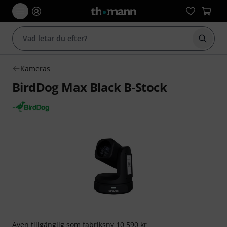
Börja 
Kameras
BirdDog Max Black B-Stock
Även tillgänglig som
fabriksny
10 590 kr