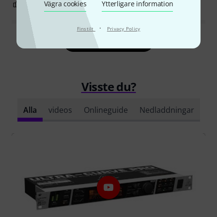
3
Vägra cookies
1
Ytterligare information
ANMÄL RECENSION
·
Finstilt
Privacy Policy
Läs alla recensioner
Visste du?
Alla
videos
Onlineguide
Nedladdningar