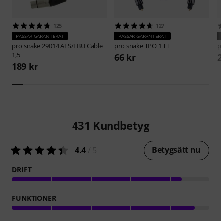
125
127
PASSAR GARANTERAT
PASSAR GARANTERAT
pro snake
29014 AES/EBU Cable
pro snake
TPO 1 TT
p
1,5
66 kr
189 kr
431
Kundbetyg
Betygsätt nu
4.4
/ 5
DRIFT
FUNKTIONER