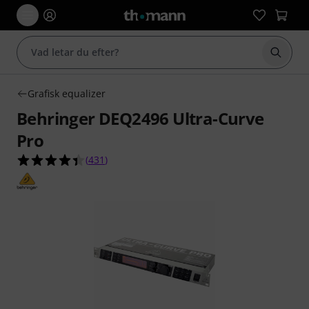
Börja 
Grafisk equalizer
Behringer DEQ2496 Ultra-Curve
Pro
4.4 av 5 stjärnor från 431 kundbetyg
(
431
)