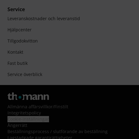
Service
Leveranskostnader och leveranstid
Hjälpcenter
Tillgodokvitton
Kontakt
Fast butik
Service överblick
Allmänna affärsvillkor
/
Finstilt
Integritetspolicy
Cookie-inställningar
Ångerrätt
Beställningsprocess / slutförande av beställning
Lagstadgade garantirättigheter