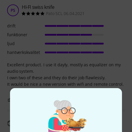
HI-FI swiss knife
PS
Pato SCL 06.04.2021
drift
funktioner
ljud
hantverkskvalitet
Excellent product. I use it dayly, mostly as equalizer on my
audio system.
I own two of these and they do their job flawlessly.
It would be nice a new version with wifi and remote control.
3
0
ANMÄL RECENSION
Visa översättning