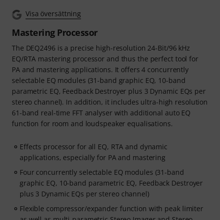
Visa översättning
Mastering Processor
The DEQ2496 is a precise high-resolution 24-Bit/96 kHz
EQ/RTA mastering processor and thus the perfect tool for
PA and mastering applications. It offers 4 concurrently
selectable EQ modules (31-band graphic EQ, 10-band
parametric EQ, Feedback Destroyer plus 3 Dynamic EQs per
stereo channel). In addition, it includes ultra-high resolution
61-band real-time FFT analyser with additional auto EQ
function for room and loudspeaker equalisations.
Effects processor for all EQ, RTA and dynamic
applications, especially for PA and mastering
Four concurrently selectable EQ modules (31-band
graphic EQ, 10-band parametric EQ, Feedback Destroyer
plus 3 Dynamic EQs per stereo channel)
Flexible compressor/expander function with peak limiter
as well as multi-parametric Stereo Imager and Stereo