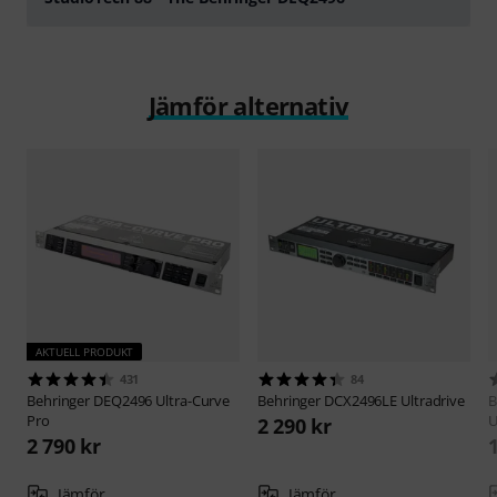
Spela
Jämför alternativ
AKTUELL PRODUKT
431
84
Behringer
DEQ2496 Ultra-Curve
Behringer
DCX2496LE Ultradrive
B
Pro
U
2 290 kr
2 790 kr
Jämför
Jämför