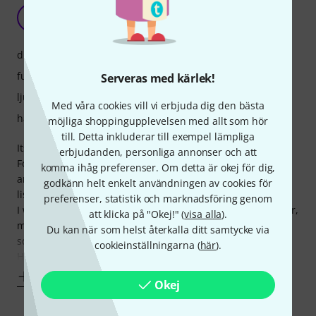
A bit Gimmicky for the studio
L
Leftism 07.05.2019
drift
funktioner
Serveras med kärlek!
ljud
Med våra cookies vill vi erbjuda dig den bästa
hantverkskvalitet
möjliga shoppingupplevelsen med allt som hör
till. Detta inkluderar till exempel lämpliga
Its probably excellent as a tool for live work.
erbjudanden, personliga annonser och att
For the studio the widener is a bit gimmicky. Sounds
komma ihåg preferenser. Om detta är okej för dig,
amazing at first then after the excitement dies and you
godkänn helt enkelt användningen av cookies för
listen it is actually quite fatiguing.
preferenser, statistik och marknadsföring genom
I wasn't to keen on the sound of the compressor and limiter,
att klicka på "Okej!" (
visa alla
).
my TC tripple C sounds quite a bit better and can really
Du kan när som helst återkalla ditt samtycke via
squash.
cookieinställningarna (
här
).
However I found the EQ to be very
Visa mer
Okej