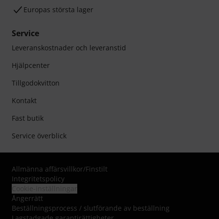
Europas största lager
Service
Leveranskostnader och leveranstid
Hjälpcenter
Tillgodokvitton
Kontakt
Fast butik
Service överblick
Allmänna affärsvillkor
/
Finstilt
Integritetspolicy
Cookie-inställningar
Ångerrätt
Beställningsprocess / slutförande av beställning
Lagstadgade garantirättigheter