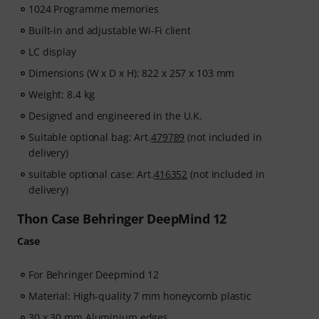
1024 Programme memories
Built-in and adjustable Wi-Fi client
LC display
Dimensions (W x D x H): 822 x 257 x 103 mm
Weight: 8.4 kg
Designed and engineered in the U.K.
Suitable optional bag: Art.
479789
(not included in
delivery)
suitable optional case: Art.
416352
(not included in
delivery)
Thon Case Behringer DeepMind 12
Case
For Behringer Deepmind 12
Material: High-quality 7 mm honeycomb plastic
30 x 30 mm Aluminium edges