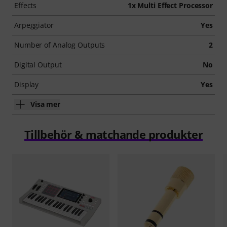
Effects
1x Multi Effect Processor
Arpeggiator
Yes
Number of Analog Outputs
2
Digital Output
No
Display
Yes
Visa mer
Tillbehör & matchande produkter