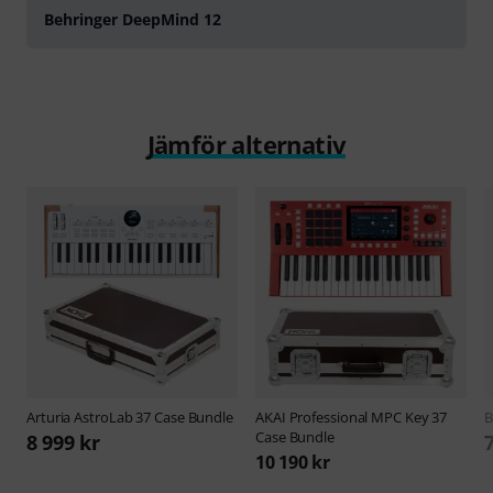
Behringer DeepMind 12
Jämför alternativ
Arturia
AstroLab 37 Case Bundle
AKAI Professional
MPC Key 37
B
Case Bundle
8 999 kr
10 190 kr