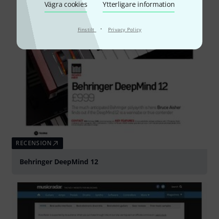
Vägra cookies
Ytterligare information
·
Finstilt
Privacy Policy
RECENSION
Behringer DeepMind 12