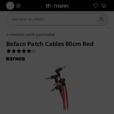
Börja 
modular synth patchkabel
Befaco Patch Cables 80cm Red
5.0 av 5 stjärnor från 1 kundbetyg
(
1
)