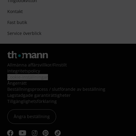
Tillgodokvitton
Kontakt
Fast butik
Service överblick
Allmänna affärsvillkor
/
Finstilt
Integritetspolicy
Cookie-inställningar
Ångerrätt
Beställningsprocess / slutförande av beställning
Lagstadgade garantirättigheter
Tillgänglighetsförklaring
Ångra beställning