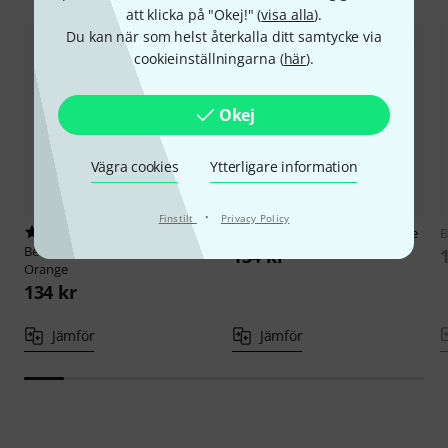
att klicka på "Okej!" (
visa alla
).
Du kan när som helst återkalla ditt samtycke via
cookieinställningarna (
här
).
Okej
Vägra cookies
Ytterligare information
·
Finstilt
Privacy Policy
2
Befaco
Patch Cables 7cm Purple
B
Befaco
Patch Cables 50cm
134 kr
Orange
134 kr
Jämför
Jämför