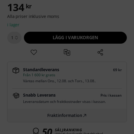
134
kr
Alla priser inklusive moms
i lager
LÄGG I VARUKORGEN
1
Standardleverans
69 kr
Från 1 600 kr gratis
Väntas mellan
Ons., 12.08.
och
Tors., 13.08.
.
Snabb Leverans
Pris i kassan
Leveransdatum och fraktkostnader visas i kassan.
Fraktinformation
50
SÄLJRANKING