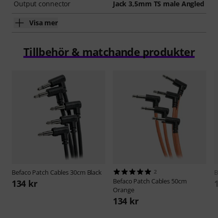
Output connector
Jack 3,5mm TS male Angled
Visa mer
Tillbehör & matchande produkter
Befaco
Patch Cables 30cm Black
2
B
Befaco
Patch Cables 50cm
134 kr
Orange
134 kr