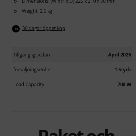
Dimensions: (W x H x D) 225 x 210 x 90 mm
Weight: 2.6 kg
30 dagar öppet köp
30
Tillgänglig sedan
April 2026
försäljningsenhet
1 Styck
Load Capacity
700 W
Paket och