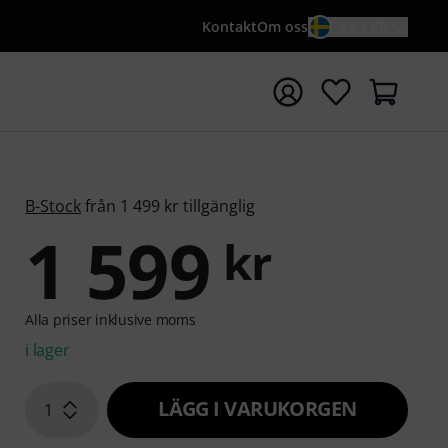
Kontakt
Om oss
SV / KR
a sökningen med söktermen {searchTerm}
B-Stock
från 1 499 kr tillgänglig
1 599
kr
Alla priser inklusive moms
i lager
LÄGG I VARUKORGEN
1