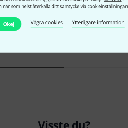
 när som helst återkalla ditt samtycke via cookieinställningar
Vägra cookies
Ytterligare information
Okej
B&C
8NDL64 8 Ohms B-Stock
1 499 kr
ic Stand
Eminence
B
1 199 
Visste du?