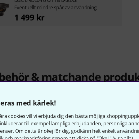
Eventuellt mindre spår av användning
1 499 kr
llbehör & matchande produk
eras med kärlek!
ra cookies vill vi erbjuda dig den bästa möjliga shoppingupple
inkluderar till exempel lämpliga erbjudanden, personliga an
enser. Om detta är okej för dig, godkänn helt enkelt användni
tik och marknadsföring genom att klicka på "Okej!" (
visa alla
).