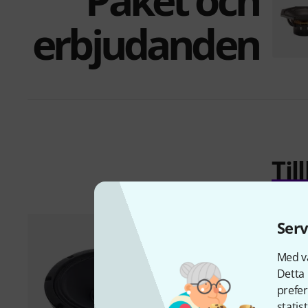
erbjudanden
Ti
Serv
Med vå
Detta 
prefer
statis