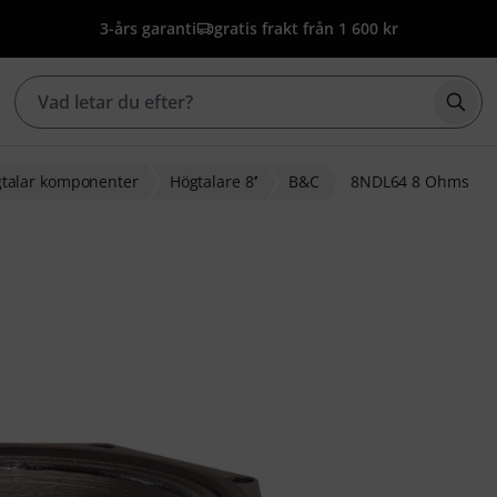
3-års garanti
gratis frakt från 1 600 kr
Börj
talar komponenter
Högtalare 8’’
B&C
8NDL64 8 Ohms