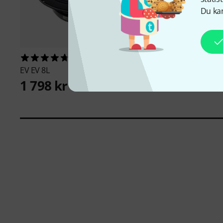
Du kan
39
4673
EV
EV 8L
Millenium
MS 2002 M
1 798 kr
179 kr