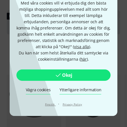
Med våra cookies vill vi erbjuda dig den bästa
möjliga shoppingupplevelsen med allt som hör
till. Detta inkluderar till exempel lämpliga
LADDA NED
erbjudanden, personliga annonser och att
B&C 15NBX100 8 Ohm
komma ihåg preferenser. Om detta är okej för dig,
godkänn helt enkelt användningen av cookies för
preferenser, statistik och marknadsföring genom
att klicka på "Okej!" (
visa alla
).
Du kan när som helst återkalla ditt samtycke via
cookieinställningarna (
här
).
Jämför alternativ
Okej
Vägra cookies
Ytterligare information
·
Finstilt
Privacy Policy