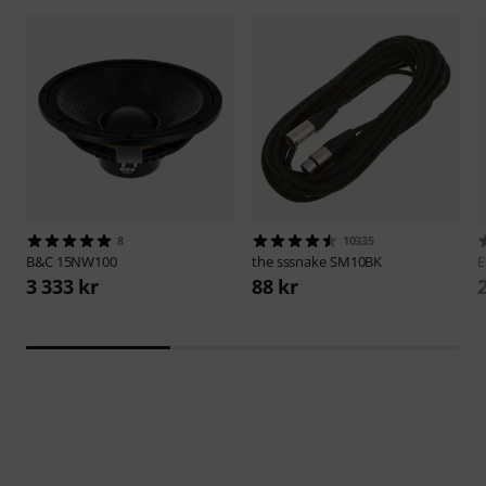
8
10335
B&C
15NW100
the sssnake
SM10BK
E
3 333 kr
88 kr