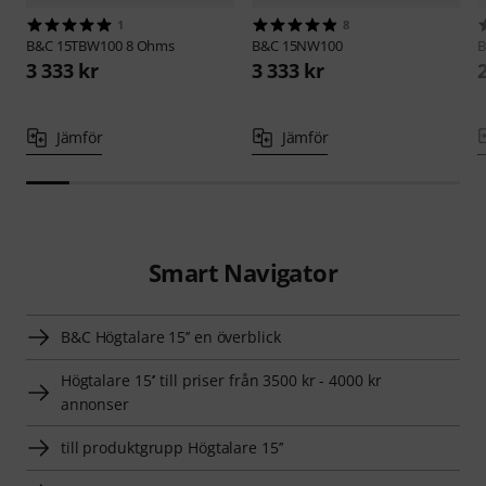
1
8
B&C
15TBW100 8 Ohms
B&C
15NW100
3 333 kr
3 333 kr
Jämför
Jämför
Smart Navigator
B&C Högtalare 15’’ en överblick
Högtalare 15’’ till priser från 3500 kr - 4000 kr
annonser
till produktgrupp Högtalare 15’’