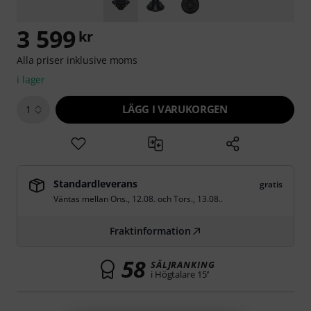
3 599
kr
Alla priser inklusive moms
i lager
LÄGG I VARUKORGEN
1
Standardleverans
gratis
Väntas mellan
Ons., 12.08.
och
Tors., 13.08.
.
Fraktinformation
58
SÄLJRANKING
i Högtalare 15’’