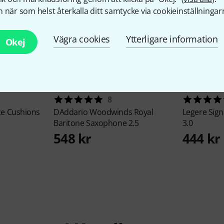
 när som helst återkalla ditt samtycke via cookieinställningar
Vägra cookies
Ytterligare information
Okej
8
e Cushions
DAddario Woodwinds
Royal
Legere
Sign
Baritone Saxophone 2.5
3.0
548 kr
444 kr