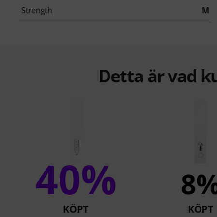
Strength
M
Detta är vad k
40%
8
KÖPT
KÖPT