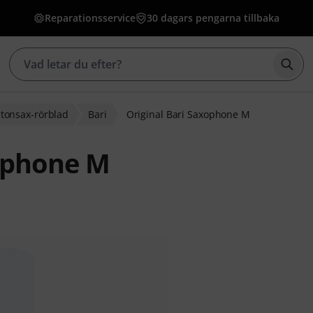
Reparationsservice
30 dagars pengarna tillbaka
Börj
itonsax-rörblad
Bari
Original Bari Saxophone M
xophone M