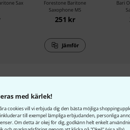
aritone Sax
Forestone Baritone
Bari O
Saxophone MS
S
r
251 kr
Jämför
llbehör & matchande produk
eras med kärlek!
ra cookies vill vi erbjuda dig den bästa möjliga shoppingupple
inkluderar till exempel lämpliga erbjudanden, personliga an
enser. Om detta är okej för dig, godkänn helt enkelt användni
tik och marknadsföring genom att klicka på "Okej!" (
visa alla
).