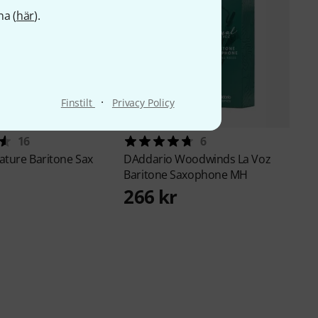
na (
här
).
·
Finstilt
Privacy Policy
16
6
ature Baritone Sax
DAddario Woodwinds
La Voz
Baritone Saxophone MH
266 kr