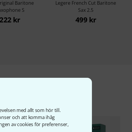
riginal Baritone
Legere French Cut Baritone
axophone S
Sax 2.5
222 kr
499 kr
ter
velsen med allt som hör till.
nonser och att komma ihåg
ngen av cookies för preferenser,