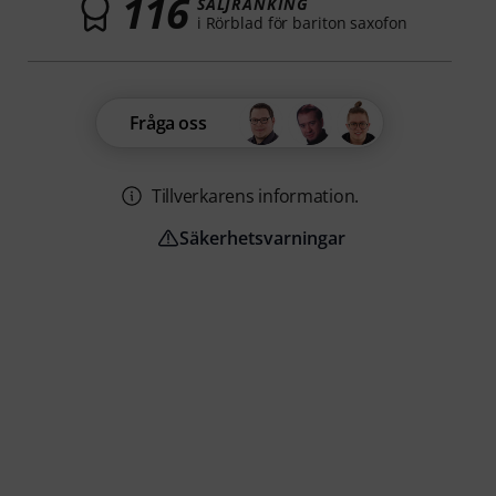
116
SÄLJRANKING
i Rörblad för bariton saxofon
Fråga oss
Tillverkarens information.
Säkerhetsvarningar