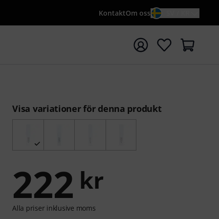
Kontakt
Om oss
SV / KR
a sökningen med söktermen {searchTerm}
Visa variationer för denna produkt
222
kr
Alla priser inklusive moms