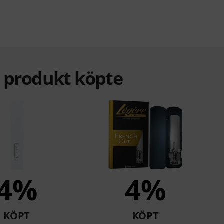
a produkt köpte
4%
4%
KÖPT
KÖPT