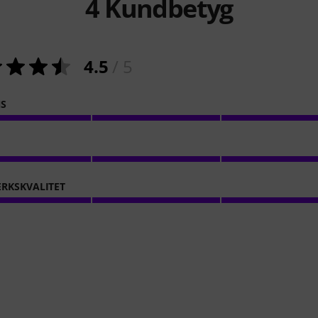
4
Kundbetyg
4.5
/ 5
NS
RKSKVALITET