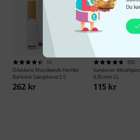
Du kan
16
356
DAddario Woodwinds
Hemke
Vandoren
Mouthpiec
Baritone Saxophone 2.5
0.35 mm CL
262 kr
115 kr