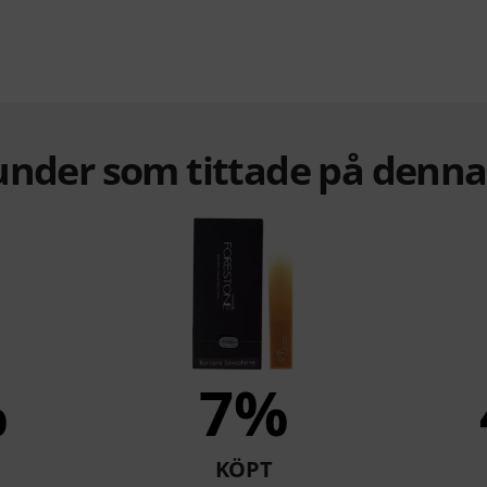
under som tittade på denn
%
7%
KÖPT