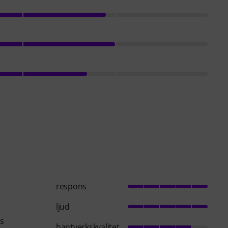
respons
ljud
ks
hantverkskvalitet