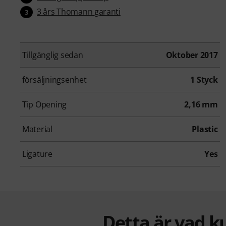
3 års Thomann garanti
3
Tillgänglig sedan
Oktober 2017
försäljningsenhet
1 Styck
Tip Opening
2,16 mm
Material
Plastic
Ligature
Yes
Detta är vad k