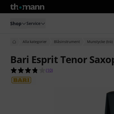
Shop
Service
Alla kategorier
Blåsinstrument
Munstycke (trä)
Bari Esprit Tenor Sax
3.8 av 5 stjärnor från 10 kundbetyg
(
10
)