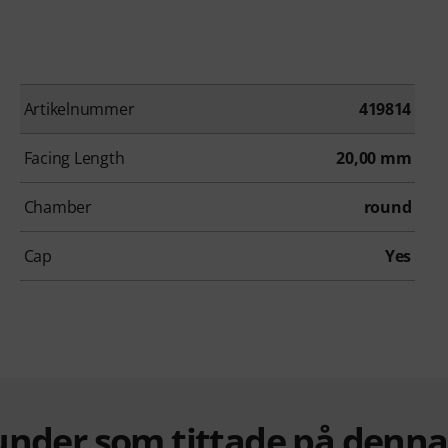
Artikelnummer
419814
Facing Length
20,00 mm
Chamber
round
Cap
Yes
under som tittade på denn