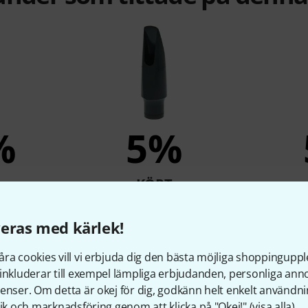
%
5%
KÖPT
Sax 4C
Yamaha Tenor Sax 6C
Yamah
r
522 kr
eras med kärlek!
ra cookies vill vi erbjuda dig den bästa möjliga shoppingupple
inkluderar till exempel lämpliga erbjudanden, personliga an
enser. Om detta är okej för dig, godkänn helt enkelt användni
Jämför
tik och marknadsföring genom att klicka på "Okej!" (
visa alla
).