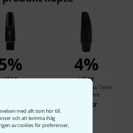
5%
4%
KÖPT
KÖPT
a Tenor Sax 5C
BetterSax Classic Tenor
Mouthpiece
522 kr
659 kr
velsen med allt som hör till.
nonser och att komma ihåg
ngen av cookies för preferenser,