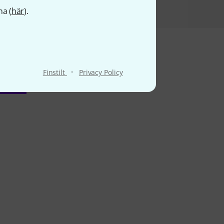
na (
här
).
·
Finstilt
Privacy Policy
ter