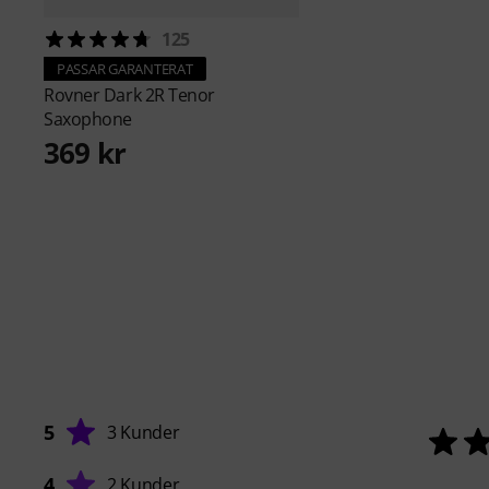
125
PASSAR GARANTERAT
Rovner
Dark 2R Tenor
Saxophone
369 kr
5
3 Kunder
4
2 Kunder