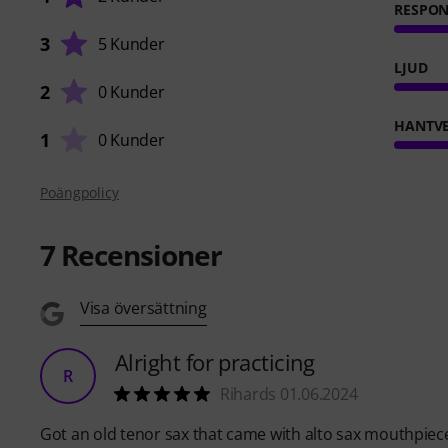
RESPO
3
5 Kunder
LJUD
2
0 Kunder
HANTVE
1
0 Kunder
Poängpolicy
7
Recensioner
Visa översättning
Alright for practicing
R
Rihards 01.06.2024
Got an old tenor sax that came with alto sax mouthpiece