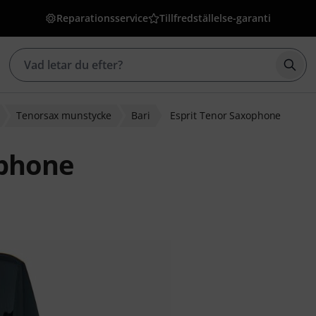
Reparationsservice
Tillfredställelse-garanti
Börj
Tenorsax munstycke
Bari
Esprit Tenor Saxophone
ophone