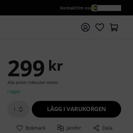
Kontakt
Om oss
SV / KR
a sökningen med söktermen {searchTerm}
299
kr
Alla priser inklusive moms
i lager
LÄGG I VARUKORGEN
1
Bokmärk
Jämför
Dela