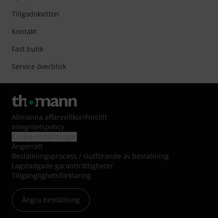
Tillgodokvitton
Kontakt
Fast butik
Service överblick
Allmänna affärsvillkor
/
Finstilt
Integritetspolicy
Cookie-inställningar
Ångerrätt
Beställningsprocess / slutförande av beställning
Lagstadgade garantirättigheter
Tillgänglighetsförklaring
Ångra beställning