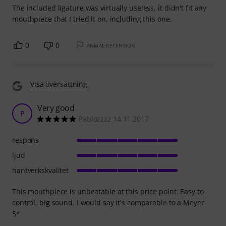
The included ligature was virtually useless, it didn't fit any
mouthpiece that I tried it on, including this one.
0
0
ANMÄL RECENSION
Visa översättning
Very good
P
Pablozzzz 14.11.2017
respons
ljud
hantverkskvalitet
This mouthpiece is unbeatable at this price point. Easy to
control, big sound. I would say it's comparable to a Meyer
5*