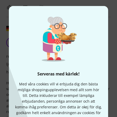
1
0
ANMÄL RECENSION
Visa original
Wow! Galenskap!
NS
Nordic Starlight 01.02.2022
respons
ljud
hantverkskvalitet
Serveras med kärlek!
Högkvalitativt munstycke till ett lågt pris. Super utförande,
Med våra cookies vill vi erbjuda dig den bästa
väldigt enkel respons, supersnyggt, varmt ljud i alla register
möjliga shoppingupplevelsen med allt som hör
och superprojektion. Det blåste verkligen bort mig! Passar
till. Detta inkluderar till exempel lämpliga
absolut för jazz. Jag är mycket nöjd med detta Bari Esprit II
erbjudanden, personliga annonser och att
altsaxmunstycke och kan varmt och med gott samvete
komma ihåg preferenser. Om detta är okej för dig,
rekommendera det till både nybörjare och professionella
godkänn helt enkelt användningen av cookies för