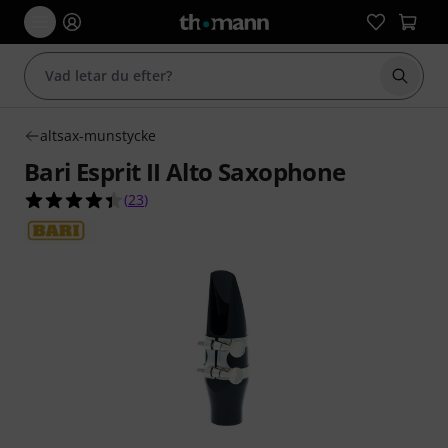
Börja 
altsax-munstycke
Bari Esprit II Alto Saxophone
4.4 av 5 stjärnor från 23 kundbetyg
(
23
)