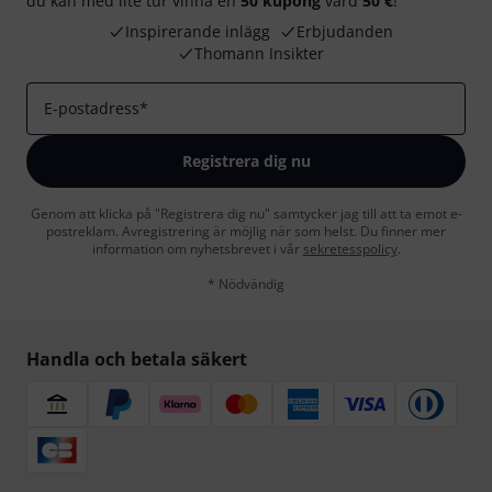
du kan med lite tur vinna en
50 kupong
värd
50 €
!
Inspirerande inlägg
Erbjudanden
Thomann Insikter
E-postadress
*
Registrera dig nu
Genom att klicka på "Registrera dig nu" samtycker jag till att ta emot e-
postreklam. Avregistrering är möjlig när som helst. Du finner mer
information om nyhetsbrevet i vår
sekretesspolicy
.
* Nödvändig
Handla och betala säkert