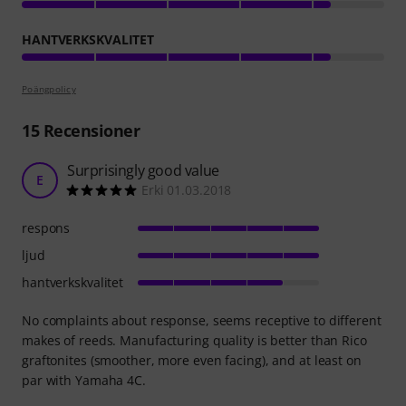
HANTVERKSKVALITET
Poängpolicy
15
Recensioner
Surprisingly good value
E
Erki 01.03.2018
respons
ljud
hantverkskvalitet
No complaints about response, seems receptive to different
makes of reeds. Manufacturing quality is better than Rico
graftonites (smoother, more even facing), and at least on
par with Yamaha 4C.