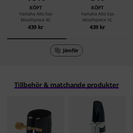
KÖPT
KÖPT
e
Yamaha Alto Sax
Yamaha Alto Sax
Mouthpiece 4C
Mouthpiece 5C
439 kr
439 kr
Jämför
Tillbehör & matchande produkter