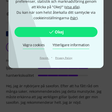
saxofonister.
preferenser, statistik och marknadsföring genom
att klicka på "Okej!" (
visa alla
).
Du kan när som helst återkalla ditt samtycke via
2
1
ANMÄL RECENSION
cookieinställningarna (
här
).
Okej
Visa original
jag rekomenderar
Vägra cookies
Ytterligare information
K
Ken971 24.08.2022
·
Finstilt
Privacy Policy
respons
ljud
hantverkskvalitet
Hej, jag är nybörjare på saxofon. Efter att ha fått råd om
många saker, rekommenderades jag detta munstycke. Jag
måste erkänna att jag verkligen gillar ljudet det ger min
saxofon. Jag rekommenderar helt. Jag är nöjd.