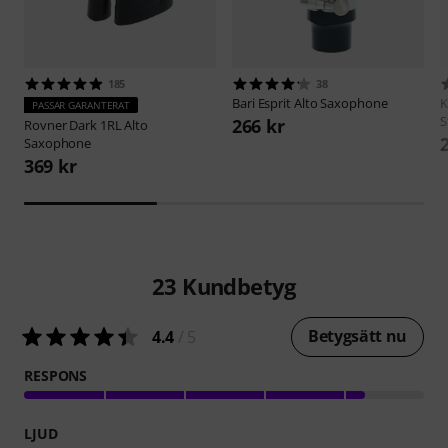
185
38
Bari
Esprit Alto Saxophone
PASSAR GARANTERAT
S
266 kr
Rovner
Dark 1RL Alto
Saxophone
369 kr
23
Kundbetyg
Betygsätt nu
4.4
/ 5
RESPONS
LJUD