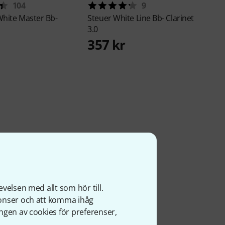
104
9
hite Master Bb-
Steuer
White Line Bb- Clarinet
3.0
357 kr
velsen med allt som hör till.
nonser och att komma ihåg
ngen av cookies för preferenser,