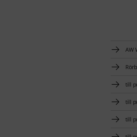
AW W
Rörbl
till
till 
till
till