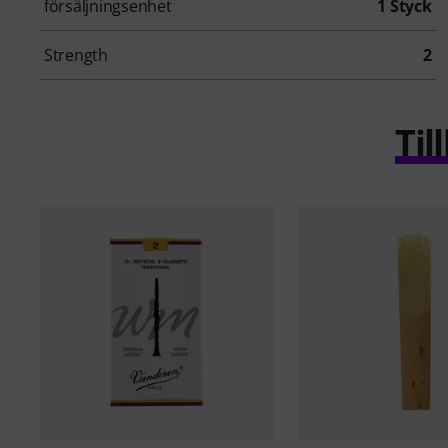
försäljningsenhet
1 Styck
Strength
2
Ti