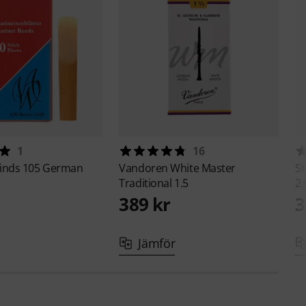
1
16
inds
105 German
Vandoren
White Master
S
Traditional 1.5
2.
389 kr
3
Jämför