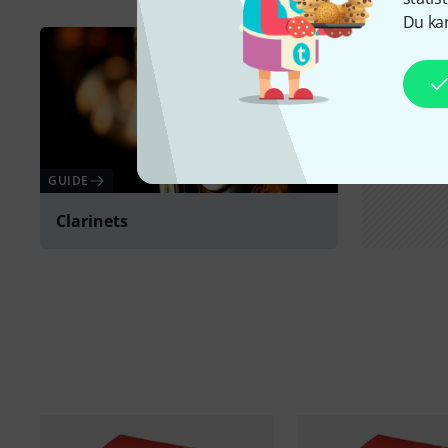
Du kan
GUIDE
Clarinets