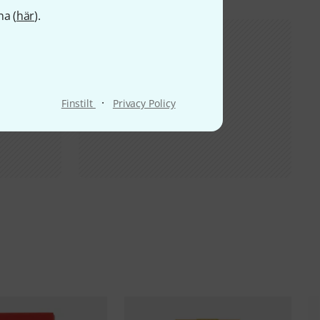
na (
här
).
·
Finstilt
Privacy Policy