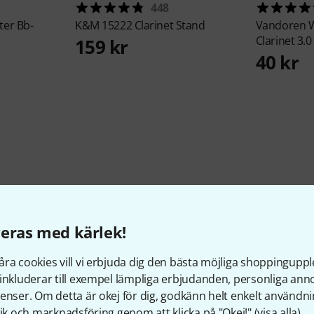
448
ter Bb-
K&M
15222 Clarinet Stand
Vandoren
W
Clarinet 3.0
159 kr
40 kr
eras med kärlek!
Visste du?
ra cookies vill vi erbjuda dig den bästa möjliga shoppingupple
inkluderar till exempel lämpliga erbjudanden, personliga an
enser. Om detta är okej för dig, godkänn helt enkelt användni
Alla
Onlineguide
tik och marknadsföring genom att klicka på "Okej!" (
visa alla
).