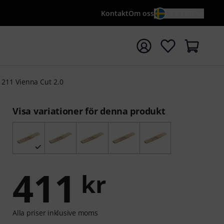
Kontakt
Om oss
SV / KR
a sökningen med söktermen {searchTerm}
211 Vienna Cut 2.0
Visa variationer för denna produkt
411
kr
Alla priser inklusive moms