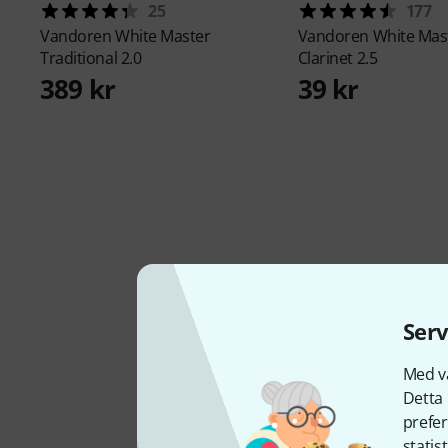
25
177
Vandoren
White Master
Vandoren
White Mas
Traditional 2.0
Clarinet 2.5
389 kr
39 kr
Serv
Med vå
Detta 
prefer
statis