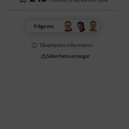
i Rörblad för Bb-klarinett (tysk)
Fråga oss
Tillverkarens information.
Säkerhetsvarningar