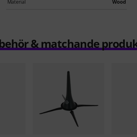
Material
Wood
llbehör & matchande produk