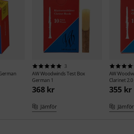
3
 German
AW Woodwinds
Test Box
AW Woodw
German 1
Clarinet 2.0
368 kr
355 kr
Jämför
Jämför