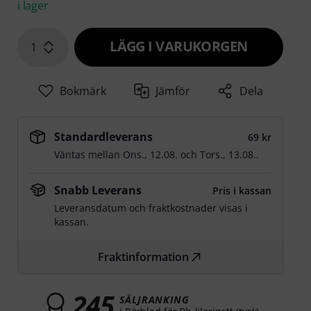
i lager
LÄGG I VARUKORGEN
1
Bokmärk
Jämför
Dela
Standardleverans
69 kr
Väntas mellan
Ons., 12.08.
och
Tors., 13.08.
.
Snabb Leverans
Pris i kassan
Leveransdatum och fraktkostnader visas i
kassan.
Fraktinformation
245
SÄLJRANKING