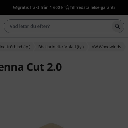
gratis frakt från 1 600 kr
Tillfredställelse-garanti
Börj
inettrörblad (ty.)
Bb-klarinett-rörblad (ty.)
AW Woodwinds
nna Cut 2.0