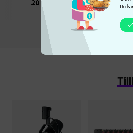
20 090 kr
769 k
Du kan
Ti