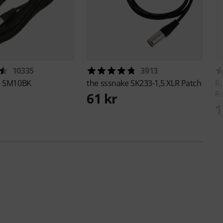
10335
3913
e
SM10BK
the sssnake
SK233-1,5 XLR Patch
R
R
61 kr
1