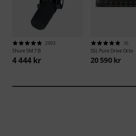
2093
16
Shure
SM 7 B
SSL
Pure Drive Octo
4 444 kr
20 590 kr