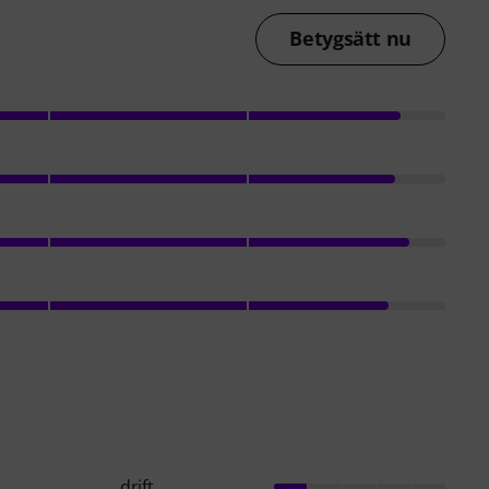
Betygsätt nu
drift