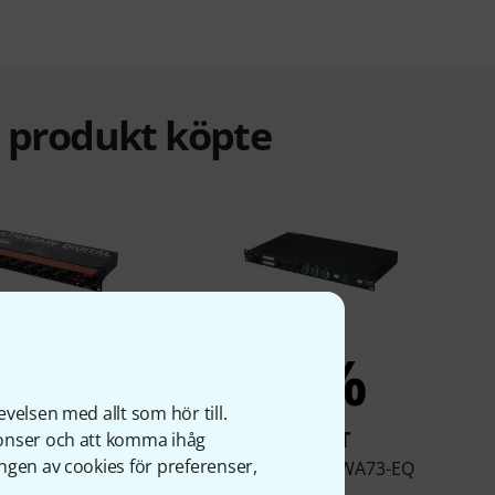
a produkt köpte
4%
3%
velsen med allt som hör till.
KÖPT
KÖPT
nonser och att komma ihåg
ngen av cookies för preferenser,
 ADA8200 Ultragain
Warm Audio WA73-EQ