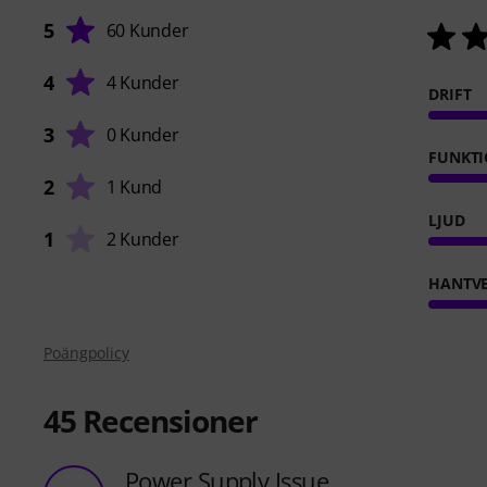
5
60 Kunder
4
4 Kunder
DRIFT
3
0 Kunder
FUNKTI
2
1 Kund
LJUD
1
2 Kunder
HANTVE
Poängpolicy
45
Recensioner
Power Supply Issue