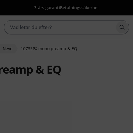
3-års garanti
Betalningssäkerhet
Börj
Neve
1073SPX mono preamp & EQ
reamp & EQ