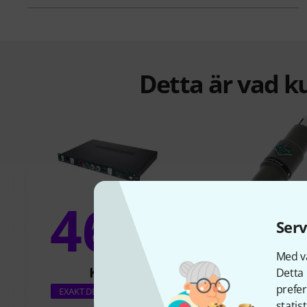
Detta är vad k
46%
8
Serv
Med vå
KÖPT
KÖPT
Detta 
prefer
TritonAudio F
EXAKT DENNA PRODUKT
statis