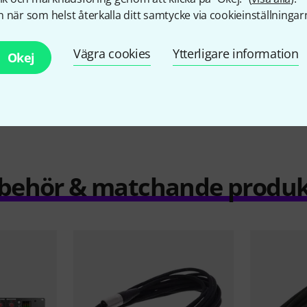
r
16 290 kr
 när som helst återkalla ditt samtycke via cookieinställningar
Vägra cookies
Ytterligare information
Okej
Jämför
llbehör & matchande produk