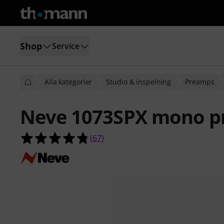
Shop
Service
Alla kategorier
Studio & inspelning
Preamps
Neve 1073SPX mono p
4.8 av 5 stjärnor från 67 kundbetyg
(
67
)