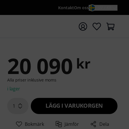
Kontakt
Om oss
SV / KR
a sökningen med söktermen {searchTerm}
20 090
kr
Alla priser inklusive moms
i lager
LÄGG I VARUKORGEN
1
Bokmärk
Jämför
Dela