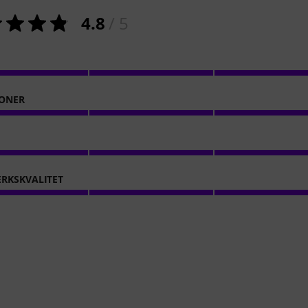
4.8
/ 5
ONER
RKSKVALITET