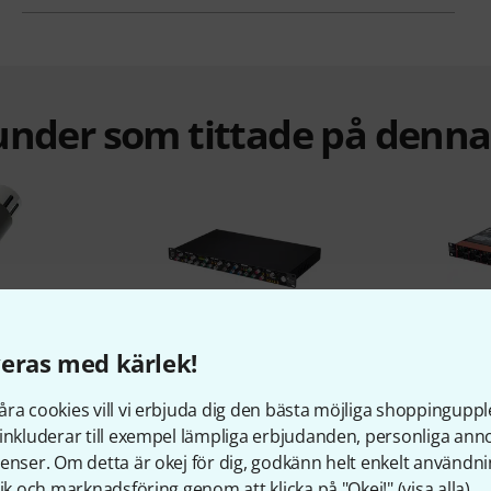
under som tittade på denn
%
5%
eras med kärlek!
ra cookies vill vi erbjuda dig den bästa möjliga shoppingupple
KÖPT
inkluderar till exempel lämpliga erbjudanden, personliga an
enser. Om detta är okej för dig, godkänn helt enkelt användni
etHead
SSL Revival 4000
Behringer
tik och marknadsföring genom att klicka på "Okej!" (
visa alla
).