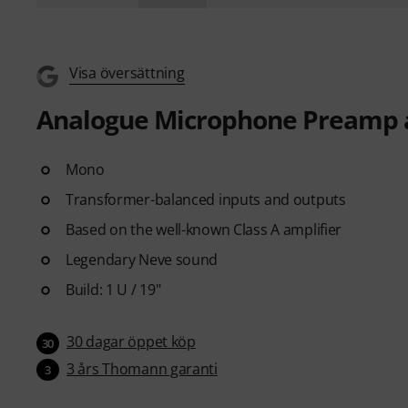
Visa översättning
Analogue Microphone Preamp 
Mono
Transformer-balanced inputs and outputs
Based on the well-known Class A amplifier
Legendary Neve sound
Build: 1 U / 19"
30 dagar öppet köp
30
3 års Thomann garanti
3