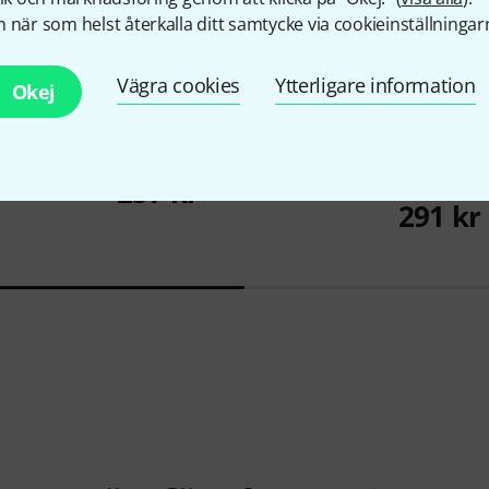
 när som helst återkalla ditt samtycke via cookieinställningar
Vägra cookies
Ytterligare information
Okej
21
limba
Jamey Aebersold
Maiden Voyage
Horst Rapp
Weihnacht
237 kr
291 kr