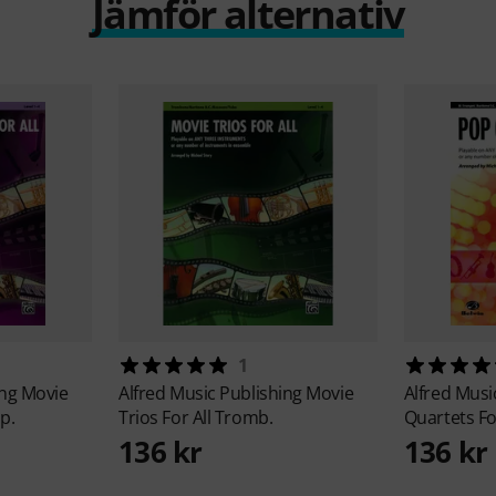
Jämför alternativ
1
ing
Movie
Alfred Music Publishing
Movie
Alfred Musi
p.
Trios For All Tromb.
Quartets Fo
136 kr
136 kr