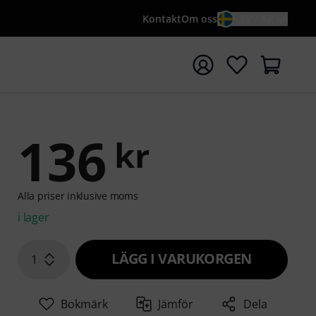
Kontakt
Om oss
SV / KR
a sökningen med söktermen {searchTerm}
136
kr
Alla priser inklusive moms
i lager
LÄGG I VARUKORGEN
1
Bokmärk
Jämför
Dela