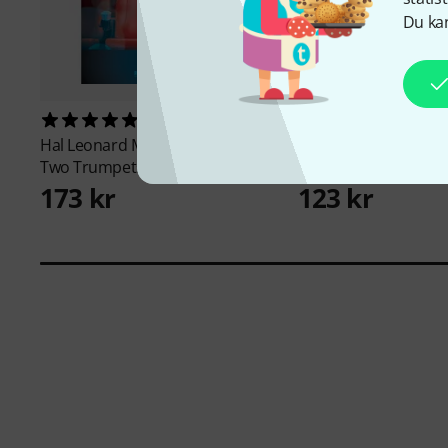
Du kan
1
1
Hal Leonard
Movie Songs For
Hage Musikverlag
Ka
Two Trumpets
Songbook
173 kr
123 kr