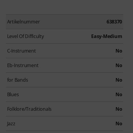
Artikelnummer
638370
Level Of Difficulty
Easy-Medium
C-Instrument
No
Eb-Instrument
No
for Bands
No
Blues
No
Folklore/Traditionals
No
Jazz
No