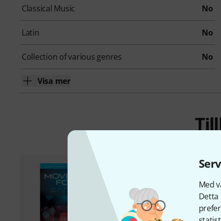
Classical Music
No
Latin
No
Collection of various genres
No
Visa mer
Ti
Serv
Med vå
Detta 
prefer
statis