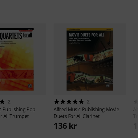
2
2
c Publishing
Pop
Alfred Music Publishing
Movie
Al
r All Trumpet
Duets For All Clarinet
Tr
136 kr
1