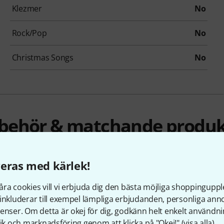
Klezmer
No
Rock/Pop
No
Christmas Songs
No
llbehör & matchande produk
eras med kärlek!
ra cookies vill vi erbjuda dig den bästa möjliga shoppingupple
inkluderar till exempel lämpliga erbjudanden, personliga an
enser. Om detta är okej för dig, godkänn helt enkelt användni
tik och marknadsföring genom att klicka på "Okej!" (
visa alla
).