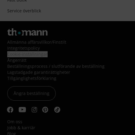
Service överblick
Allmänna affärsvillkor
/
Finstilt
Integritetspolicy
Cookie-inställningar
Ångerrätt
Beställningsprocess / slutförande av beställning
Lagstadgade garantirättigheter
Tillgänglighetsförklaring
Ångra beställning
Om oss
Jobb & karriär
Blog