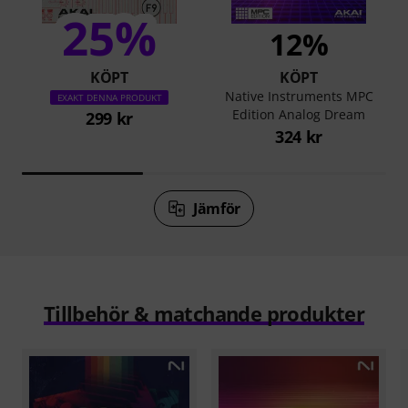
25%
12%
KÖPT
KÖPT
Native Instruments MPC
EXAKT DENNA PRODUKT
Edition Analog Dream
299 kr
324 kr
Jämför
Tillbehör & matchande produkter