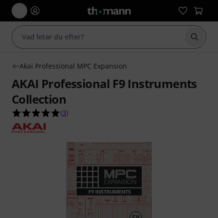
Börja 
Akai Professional MPC Expansion
AKAI Professional F9 Instruments
Collection
5.0 av 5 stjärnor från 3 kundbetyg
(
3
)