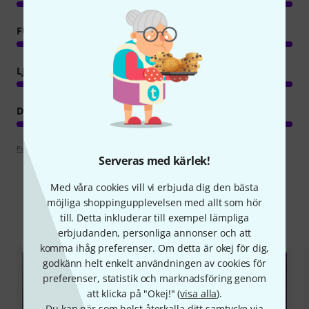
FUNKTIONER
LJUD/KVALITET
DATORANVÄNDNING
Poängpolicy
Serveras med kärlek!
Med våra cookies vill vi erbjuda dig den bästa
möjliga shoppingupplevelsen med allt som hör
Jämför alternativ
till. Detta inkluderar till exempel lämpliga
erbjudanden, personliga annonser och att
komma ihåg preferenser. Om detta är okej för dig,
godkänn helt enkelt användningen av cookies för
preferenser, statistik och marknadsföring genom
att klicka på "Okej!" (
visa alla
).
Du kan när som helst återkalla ditt samtycke via