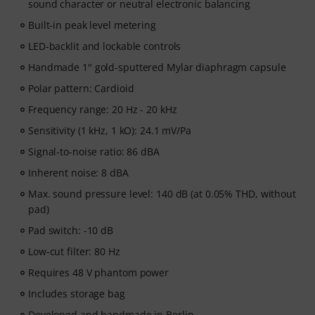
sound character or neutral electronic balancing
Built-in peak level metering
LED-backlit and lockable controls
Handmade 1" gold-sputtered Mylar diaphragm capsule
Polar pattern: Cardioid
Frequency range: 20 Hz - 20 kHz
Sensitivity (1 kHz, 1 kO): 24.1 mV/Pa
Signal-to-noise ratio: 86 dBA
Inherent noise: 8 dBA
Max. sound pressure level: 140 dB (at 0.05% THD, without
pad)
Pad switch: -10 dB
Low-cut filter: 80 Hz
Requires 48 V phantom power
Includes storage bag
Developed and handmade in Berlin