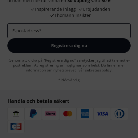
du kan med lite tur vinna en
50 kupong
värd
50 €
!
Inspirerande inlägg
Erbjudanden
Thomann Insikter
E-postadress
*
Registrera dig nu
Genom att klicka på "Registrera dig nu" samtycker jag till att ta emot e-
postreklam. Avregistrering är möjlig när som helst. Du finner mer
information om nyhetsbrevet i vår
sekretesspolicy
.
* Nödvändig
Handla och betala säkert