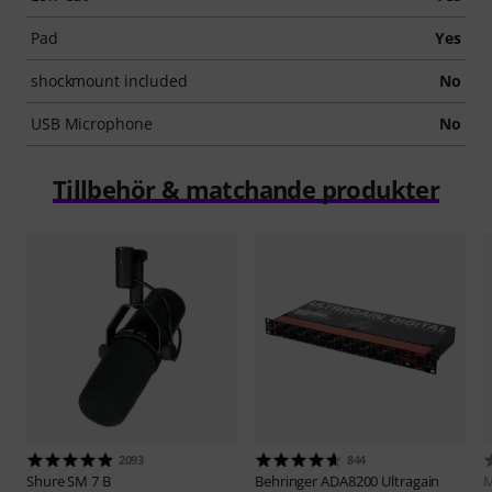
Pad
Yes
shockmount included
No
USB Microphone
No
Tillbehör & matchande produkter
2093
844
Shure
SM 7 B
Behringer
ADA8200 Ultragain
M