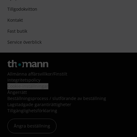
Tillgodokvitton
Kontakt
Fast butik
Service överblick
Allmänna affärsvillkor
/
Finstilt
Integritetspolicy
Cookie-inställningar
Ångerrätt
Beställningsprocess / slutförande av beställning
Lagstadgade garantirättigheter
Tillgänglighetsförklaring
Ångra beställning