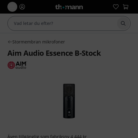
Börja 
Stormembran mikrofoner
Aim Audio Essence B-Stock
Även tillgänglig som
fabriksny
4 444 kr