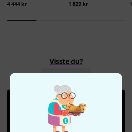
4 444 kr
1 829 kr
Visste du?
Alla
Onlineguide