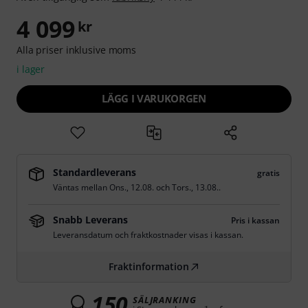
4 099
kr
Alla priser inklusive moms
i lager
LÄGG I VARUKORGEN
Standardleverans
gratis
Väntas mellan
Ons., 12.08.
och
Tors., 13.08.
.
Snabb Leverans
Pris i kassan
Leveransdatum och fraktkostnader visas i kassan.
Fraktinformation
150
SÄLJRANKING