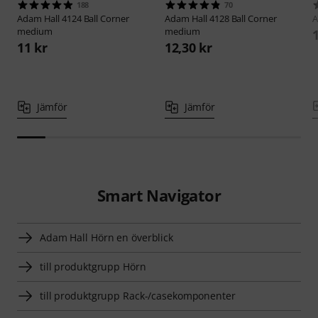
188
70
Adam Hall
4124 Ball Corner
Adam Hall
4128 Ball Corner
A
medium
medium
11 kr
12,30 kr
Jämför
Jämför
Smart Navigator
Adam Hall Hörn en överblick
till produktgrupp Hörn
till produktgrupp Rack-/casekomponenter