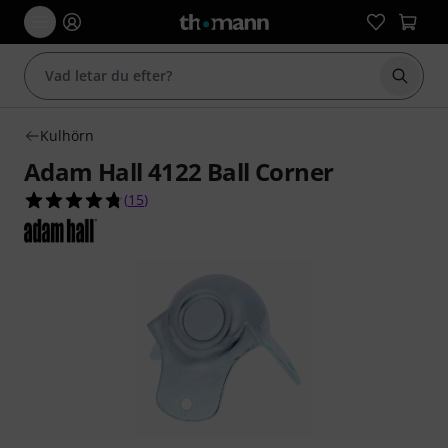
Börja 
Kulhörn
Adam Hall 4122 Ball Corner
4.7 av 5 stjärnor från 15 kundbetyg
(
15
)