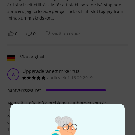
är i stort sett otillräcklig för att stabilisera de två staplade
stativen. Jag förlorade pengar, tid, och till slut tog jag fram
mina gummiskridskor...
0
0
ANMÄL RECENSION
Visa original
Uppgraderar ett mixerhus
A
audioviele1 16.09.2019
hantverkskvalitet
Man ställs ofta inför problemet att borden som är
uppställda på FOH är för låga för att kunna fungera
ordentligt vid skrivbordet under föreställningen. Det skulle
vara trevligt om du kunde lägga locket under din mixerlåda.
Tyvärr tillverkas fodralen alltid med 8 bollhörn som