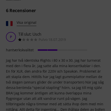
6
Recensioner
Visa original
Till slut: Usch
P
Pulvo 18.07.2019
hantverkskvalitet
Jag har två identiska Flights i 80 x 30 x 30. Jag har turnerat
med den i flera år, jag satte alla mina konsertkablar i den.
En för XLR, den andra för 220V och Speakon. Problemet är
att stapla dem. Hittills har jag lagt gummiplattor mellan de
två stegen (annars glider de under transporten) När jag såg
dessa berömda "special stapling" hörn, sa jag till mig själv:
BRA! Jag kommer äntligen att kunna överlappa mina
flygningar utan att allt vandrar runt på vägen. Jag
tillbringade några timmar med att sätta ihop dem med min
nittång. Allt detta för ingenting... Den ihåliga delen av bollen