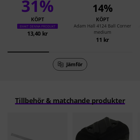
31%
14%
KÖPT
KÖPT
Adam Hall 4124 Ball Corner
EXAKT DENNA PRODUKT
medium
13,40 kr
11 kr
Jämför
Tillbehör & matchande produkter