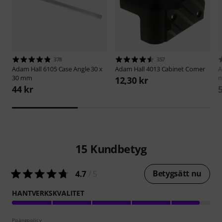
378
357
Adam Hall
6105 Case Angle 30 x
Adam Hall
4013 Cabinet Corner
A
30 mm
12,30 kr
44 kr
15
Kundbetyg
Betygsätt nu
4.7
/ 5
HANTVERKSKVALITET
Poängpolicy