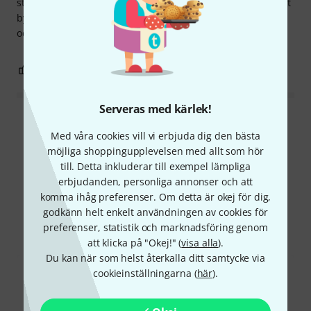
standard, vilket gör saken svår att lösa. Lösningen här är att
byta ut de 4 vanliga kulhörnen på huven på blandarlådan
och du har en stabil lösning.
0
0
ANMÄL RECENSION
Serveras med kärlek!
Läs alla recensioner
Med våra cookies vill vi erbjuda dig den bästa
möjliga shoppingupplevelsen med allt som hör
till. Detta inkluderar till exempel lämpliga
erbjudanden, personliga annonser och att
Visste du?
komma ihåg preferenser. Om detta är okej för dig,
godkänn helt enkelt användningen av cookies för
Alla
Nedladdningar
preferenser, statistik och marknadsföring genom
att klicka på "Okej!" (
visa alla
).
Du kan när som helst återkalla ditt samtycke via
cookieinställningarna (
här
).