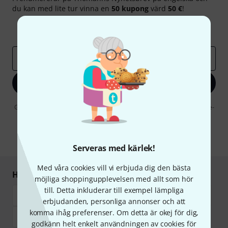
du kan med lite tur vinna en
50 kupong
värd
50 €
!
Inspirerande inlägg
Erbjudanden
Thomann Insikter
E-postadress
*
Registrera dig nu
Genom att klicka på "Registrera dig nu" samtycker jag till att ta emot e-
postreklam. Avregistrering är möjlig när som helst. Du finner mer
information om nyhetsbrevet i vår
sekretesspolicy
.
* Nödvändig
Serveras med kärlek!
Med våra cookies vill vi erbjuda dig den bästa
Handla och betala säkert
möjliga shoppingupplevelsen med allt som hör
till. Detta inkluderar till exempel lämpliga
erbjudanden, personliga annonser och att
komma ihåg preferenser. Om detta är okej för dig,
godkänn helt enkelt användningen av cookies för