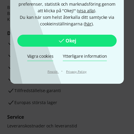
preferenser, statistik och marknadsföring genom
Betalningen kan göras tryggt och säkert med
att klicka på "Okej!" (
visa alla
).
Banköverföring, PayPal,
Klarna Direktbetalning
eller
Du kan när som helst återkalla ditt samtycke via
Kreditkort.
cookieinställningarna (
här
).
Dina fördelar
Okej
3-år Thomann-garanti
30 dagars öppet köp
Vägra cookies
Ytterligare information
Reparationsservice
·
Finstilt
Privacy Policy
Råd från våra sak-experter
Tillfredställelse-garanti
Europas största lager
Service
Leveranskostnader och leveranstid