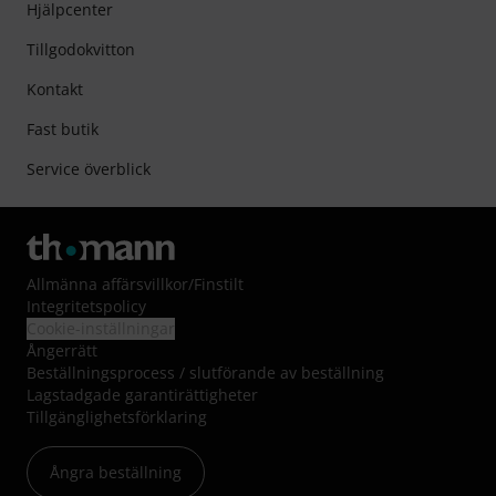
Hjälpcenter
Tillgodokvitton
Kontakt
Fast butik
Service överblick
Allmänna affärsvillkor
/
Finstilt
Integritetspolicy
Cookie-inställningar
Ångerrätt
Beställningsprocess / slutförande av beställning
Lagstadgade garantirättigheter
Tillgänglighetsförklaring
Ångra beställning