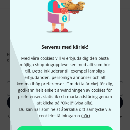
Thomann nyhetsbrev
Serveras med kärlek!
Prenumererar på Thomanns Nyhetsbrev på engelska och
Med våra cookies vill vi erbjuda dig den bästa
du kan med lite tur vinna en
50 kupong
värd
50 €
!
möjliga shoppingupplevelsen med allt som hör
Inspirerande inlägg
Erbjudanden
till. Detta inkluderar till exempel lämpliga
Thomann Insikter
erbjudanden, personliga annonser och att
komma ihåg preferenser. Om detta är okej för dig,
E-postadress
*
godkänn helt enkelt användningen av cookies för
preferenser, statistik och marknadsföring genom
Registrera dig nu
att klicka på "Okej!" (
visa alla
).
Du kan när som helst återkalla ditt samtycke via
cookieinställningarna (
här
).
Genom att klicka på "Registrera dig nu" samtycker jag till att ta emot e-
postreklam. Avregistrering är möjlig när som helst. Du finner mer
information om nyhetsbrevet i vår
sekretesspolicy
.