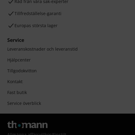
Råd från våra sak-experter
Tillfredställelse-garanti
Europas största lager
Service
Leveranskostnader och leveranstid
Hjälpcenter
Tillgodokvitton
Kontakt
Fast butik
Service överblick
Allmänna affärsvillkor
/
Finstilt