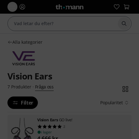
Börja 
Alla kategorier
Vision Ears
Fråga oss
7
Produkter
·
Filter
Popularitet
Vision Ears
GO live!
2
i lager
4 666
kr