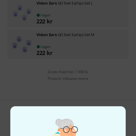
Vision Ears
GO live! Eartips Set L
i lager
222
kr
Vision Ears
GO live! Eartips Set M
i lager
222
kr
Gratis frakt från 1 600 kr
Priset är inklusive moms
Gillar du vad du ser?
Dela
Hjälp & Feedback