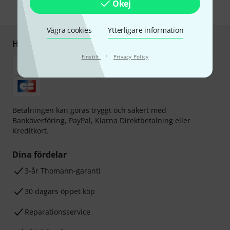
Okej
* Nödvändig
Vägra cookies
Ytterligare information
Handla och betala säkert
·
Finstilt
Privacy Policy
Betalningen kan göras tryggt och säkert med
Banköverföring, PayPal,
Klarna Direktbetalning
eller
Kreditkort.
Dina fördelar
3-år Thomann-garanti
30 dagars öppet köp
Reparationsservice