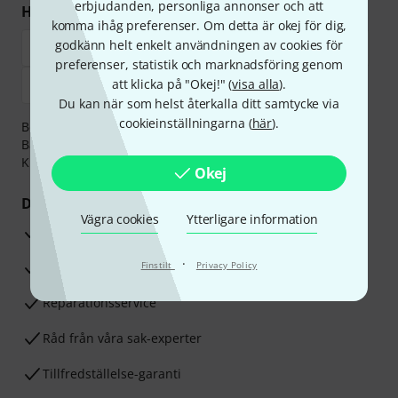
erbjudanden, personliga annonser och att
Handla och betala säkert
komma ihåg preferenser. Om detta är okej för dig,
godkänn helt enkelt användningen av cookies för
preferenser, statistik och marknadsföring genom
att klicka på "Okej!" (
visa alla
).
Du kan när som helst återkalla ditt samtycke via
cookieinställningarna (
här
).
Betalningen kan göras tryggt och säkert med
Banköverföring, PayPal,
Klarna Direktbetalning
eller
Kreditkort.
Okej
Dina fördelar
Vägra cookies
Ytterligare information
3-år Thomann-garanti
·
30 dagars öppet köp
Finstilt
Privacy Policy
Reparationsservice
Råd från våra sak-experter
Tillfredställelse-garanti