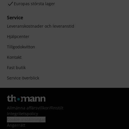
Europas största lager
Service
Leveranskostnader och leveranstid
Hjälpcenter
Tillgodokvitton
Kontakt
Fast butik
Service överblick
Allmänna affärsvillkor
/
Finstilt
Integritetspolicy
Cookie-inställningar
Ångerrätt