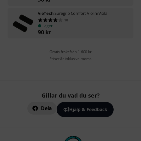
VioTech
Suregrip Comfort Violin/Viola
10
i lager
90
kr
Gratis frakt från 1 600 kr
Priset är inklusive moms
Gillar du vad du ser?
Dela
Hjälp & Feedback