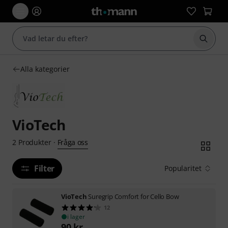
Börja 
Alla kategorier
VioTech
Fråga oss
2
Produkter
·
Filter
Popularitet
VioTech
Suregrip Comfort for Cello Bow
12
i lager
90
kr